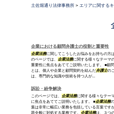
土佐堀通り法律事務所
>
エリアに関するキ
企業における顧問弁護士の役割と重要性
企業法務
に関してこうしたお悩みをお持ちの方は
のページでは、
企業法務
に関する様々なテーマ
重要性に焦点をあててご説明いたします。 ■顧
とは、個人や企業と顧問契約を結んだ
弁護士
の
は、専門的な知識や技術を持つ人が...
訴訟・紛争解決
このページでは、
企業法務
に関する様々なテー
に焦点をあててご説明いたします。 ■
企業法務
葉は非常に幅広い業務を包括している言葉です
題全般に対処する業務です。
企業法務
は、３つ