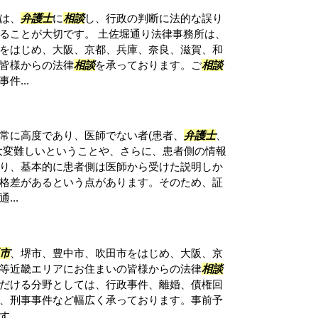
は、
弁護士
に
相談
し、行政の判断に法的な誤り
ることが大切です。 土佐堀通り法律事務所は、
をはじめ、大阪、京都、兵庫、奈良、滋賀、和
皆様からの法律
相談
を承っております。ご
相談
件...
常に高度であり、医師でない者(患者、
弁護士
、
大変難しいということや、さらに、患者側の情報
り、基本的に患者側は医師から受けた説明しか
格差があるという点があります。そのため、証
..
市
、堺市、豊中市、吹田市をはじめ、大阪、京
等近畿エリアにお住まいの皆様からの法律
相談
だける分野としては、行政事件、離婚、債権回
、刑事事件など幅広く承っております。事前予
す。