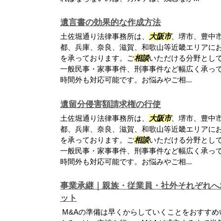
遺言書の効果的な作成方法
土佐堀通り法律事務所は、
大阪市
、堺市、豊中
都、兵庫、奈良、滋賀、和歌山等近畿エリアに
を承っております。ご
相談
いただける分野とし
一般民事・家事事件、刑事事件など幅広く承っ
時間外も対応可能です。お悩みやご相...
遺留分侵害額請求権の行使
土佐堀通り法律事務所は、
大阪市
、堺市、豊中
都、兵庫、奈良、滋賀、和歌山等近畿エリアに
を承っております。ご
相談
いただける分野とし
一般民事・家事事件、刑事事件など幅広く承っ
時間外も対応可能です。お悩みやご相...
事業承継｜親族・従業員・社外それぞれへ
ット
M&Aの準備は早くからしていくことをおすすめ