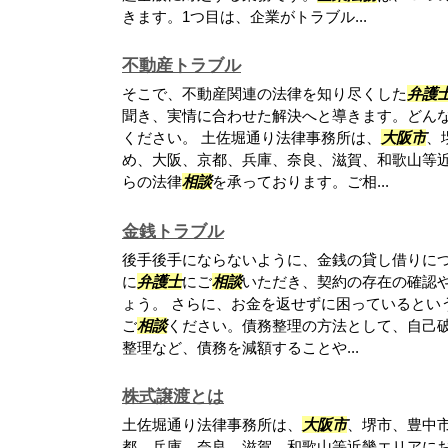
きます。1つ目は、企業がトラブル...
不動産トラブル
そこで、不動産関連の法律を知り尽くした
弁護
聞き、実情に合わせた解決へと導きます。どん
ください。 土佐堀通り法律事務所は、
大阪市
、
め、大阪、京都、兵庫、奈良、滋賀、和歌山等
らの法律
相談
を承っております。ご相...
金銭トラブル
後手後手にならないように、金銭の貸し借りに
に
弁護士
にご
相談
いただき、契約の存在の確認
ょう。 さらに、お金を返せずに困っているとい
ご
相談
ください。債務整理の方法として、自己
整理など、債務を減額することや...
株式譲渡とは
土佐堀通り法律事務所は、
大阪市
、堺市、豊中
都、兵庫、奈良、滋賀、和歌山等近畿エリアに