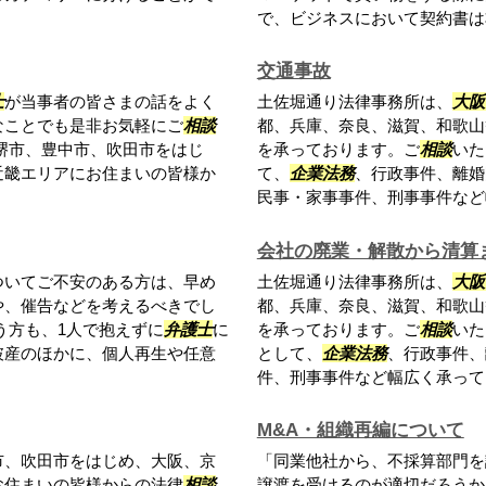
で、ビジネスにおいて契約書は非.
交通事故
士
が当事者の皆さまの話をよく
土佐堀通り法律事務所は、
大阪
なことでも是非お気軽にご
相談
都、兵庫、奈良、滋賀、和歌山
堺市、豊中市、吹田市をはじ
を承っております。ご
相談
いた
近畿エリアにお住まいの皆様か
て、
企業法務
、行政事件、離婚
民事・家事事件、刑事事件など幅
会社の廃業・解散から清算
ついてご不安のある方は、早め
土佐堀通り法律事務所は、
大阪
や、催告などを考えるべきでし
都、兵庫、奈良、滋賀、和歌山
う方も、1人で抱えずに
弁護士
に
を承っております。ご
相談
いた
破産のほかに、個人再生や任意
として、
企業法務
、行政事件、
件、刑事事件など幅広く承ってお
M&A・組織再編について
市、吹田市をはじめ、大阪、京
「同業他社から、不採算部門を
お住まいの皆様からの法律
相談
譲渡を受けるのが適切だろうか