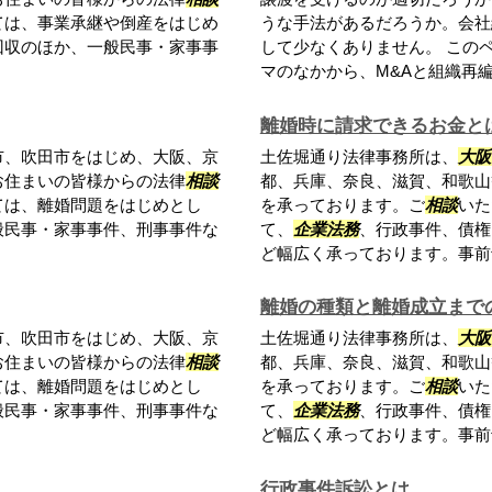
ては、事業承継や倒産をはじめ
うな手法があるだろうか。会社
回収のほか、一般民事・家事事
して少なくありません。 この
マのなかから、M&Aと組織再編に
離婚時に請求できるお金と
市、吹田市をはじめ、大阪、京
土佐堀通り法律事務所は、
大阪
お住まいの皆様からの法律
相談
都、兵庫、奈良、滋賀、和歌山
ては、離婚問題をはじめとし
を承っております。ご
相談
いた
般民事・家事事件、刑事事件な
て、
企業法務
、行政事件、債権
ど幅広く承っております。事前予
離婚の種類と離婚成立まで
市、吹田市をはじめ、大阪、京
土佐堀通り法律事務所は、
大阪
お住まいの皆様からの法律
相談
都、兵庫、奈良、滋賀、和歌山
ては、離婚問題をはじめとし
を承っております。ご
相談
いた
般民事・家事事件、刑事事件な
て、
企業法務
、行政事件、債権
ど幅広く承っております。事前予
行政事件訴訟とは