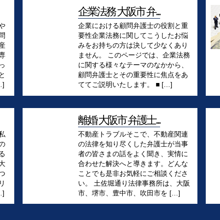
企業法務 大阪市 弁...
や
企業における顧問弁護士の役割と重
問
要性企業法務に関してこうしたお悩
産
みをお持ちの方は決して少なくあり
専
ません。 このページでは、企業法務
っ
に関する様々なテーマのなかから、
と
顧問弁護士とその重要性に焦点をあ
]
ててご説明いたします。 ■ […]
離婚 大阪市 弁護士...
私
不動産トラブルそこで、不動産関連
の
の法律を知り尽くした弁護士が当事
る
者の皆さまの話をよく聞き、実情に
大
合わせた解決へと導きます。どんな
つ
ことでも是非お気軽にご相談くださ
リ
い。 土佐堀通り法律事務所は、大阪
]
市、堺市、豊中市、吹田市を […]