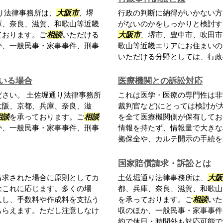
り法律事務所は、
大阪市
、堺
行政の判断に納得がいかない方
庫、奈良、滋賀、和歌山等近畿
がないのかをしっかりと検討す
ております。ご
相談
いただける
大阪市
、堺市、豊中市、吹田市
か、一般民事・家事事件、刑事
歌山等近畿エリアにお住まいの
いただける分野としては、行政事
いる場合
医療機関との訴訟対応
ださい。 土佐堀通り法律事務所
これは医学・医療の専門性は非
大阪、京都、兵庫、奈良、滋
裁判官など)にとっては検討が
相談
を承っております。ご
相談
を全て医療機関側が保有してお
か、一般民事・家事事件、刑事
情報を持たず、情報量で大きな
拠保全や、カルテ開示の手続を通.
国家賠償請求・訴訟とは
請求された場合に原則としてカ
土佐堀通り法律事務所は、
大阪
はこれに応じます。多くの場
都、兵庫、奈良、滋賀、和歌山
入し、手数料や作成料を支払う
を承っております。ご
相談
いた
もらえます。ただし注意しなけ
収のほか、一般民事・家事事件
約で休日・時間外も対応可能で