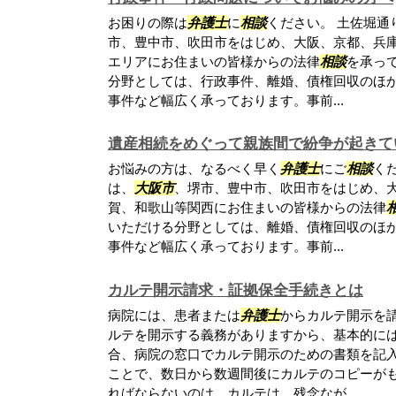
お困りの際は
弁護士
に
相談
ください。 土佐堀通
市、豊中市、吹田市をはじめ、大阪、京都、兵
エリアにお住まいの皆様からの法律
相談
を承っ
分野としては、行政事件、離婚、債権回収のほ
事件など幅広く承っております。事前...
遺産相続をめぐって親族間で紛争が起きて
お悩みの方は、なるべく早く
弁護士
にご
相談
く
は、
大阪市
、堺市、豊中市、吹田市をはじめ、
賀、和歌山等関西にお住まいの皆様からの法律
いただける分野としては、離婚、債権回収のほ
事件など幅広く承っております。事前...
カルテ開示請求・証拠保全手続きとは
病院には、患者または
弁護士
からカルテ開示を
ルテを開示する義務がありますから、基本的に
合、病院の窓口でカルテ開示のための書類を記
ことで、数日から数週間後にカルテのコピーが
ればならないのは、カルテは、残念なが...