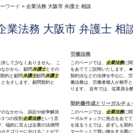
ーワード
>
企業法務 大阪市 弁護士 相談
企業法務 大阪市 弁護士 相
労働法務
決して少なくありません。 こ
このページでは、
企業法務
に関
のなかから、顧問
弁護士
とその
をあててご説明いたします。 
問契約と顧問
弁護士
顧問
弁護士
契約法などの法律を中心に、労
ことをさします。顧問契約と
働法務は、労働者個人が相手と
ります。 近年では、従業員を酷使
契約書作成とリーガルチェ
マのなかから、訴訟や紛争解決
このページでは、
企業法務
に関
の３つの役割
企業法務
という言
ーガルチェックに焦点をあてて
が、端的に言えば企業の法律問
を送るうえでは、必ずしも契約
のカテゴリーに分けることがで
マーケットで買い物をする際に