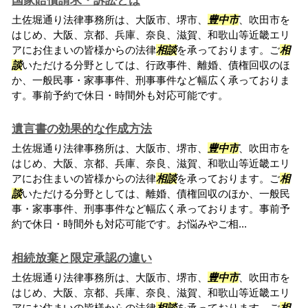
国家賠償請求・訴訟とは
土佐堀通り法律事務所は、大阪市、堺市、
豊中市
、吹田市を
はじめ、大阪、京都、兵庫、奈良、滋賀、和歌山等近畿エリ
アにお住まいの皆様からの法律
相談
を承っております。ご
相
談
いただける分野としては、行政事件、離婚、債権回収のほ
か、一般民事・家事事件、刑事事件など幅広く承っておりま
す。事前予約で休日・時間外も対応可能です。
遺言書の効果的な作成方法
土佐堀通り法律事務所は、大阪市、堺市、
豊中市
、吹田市を
はじめ、大阪、京都、兵庫、奈良、滋賀、和歌山等近畿エリ
アにお住まいの皆様からの法律
相談
を承っております。ご
相
談
いただける分野としては、離婚、債権回収のほか、一般民
事・家事事件、刑事事件など幅広く承っております。事前予
約で休日・時間外も対応可能です。お悩みやご相...
相続放棄と限定承認の違い
土佐堀通り法律事務所は、大阪市、堺市、
豊中市
、吹田市を
はじめ、大阪、京都、兵庫、奈良、滋賀、和歌山等近畿エリ
アにお住まいの皆様からの法律
相談
を承っております。ご
相