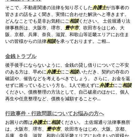
そこで、不動産関連の法律を知り尽くした
弁護士
が当事者の
皆さまの話をよく聞き、実情に合わせた解決へと導きます。
どんなことでも是非お気軽にご
相談
ください。 土佐堀通り法
律事務所は、大阪市、堺市、
豊中市
、吹田市をはじめ、大
阪、京都、兵庫、奈良、滋賀、和歌山等近畿エリアにお住ま
いの皆様からの法律
相談
を承っております。ご相...
金銭トラブル
後手後手にならないように、金銭の貸し借りについてご不安
のある方は、早めに
弁護士
にご
相談
いただき、契約の存在の
確認や、催告などを考えるべきでしょう。 さらに、お金を返
せずに困っているという方も、1人で抱えずに
弁護士
にご
相談
ください。債務整理の方法として、自己破産のほかに、個人
再生や任意整理など、債務を減額することや...
行政事件・行政問題についてお悩みの方へ
お困りの際は
弁護士
に
相談
ください。 土佐堀通り法律事務所
は、大阪市、堺市、
豊中市
、吹田市をはじめ、大阪、京都、
兵庫、奈良、滋賀、和歌山等近畿エリアにお住まいの皆様か