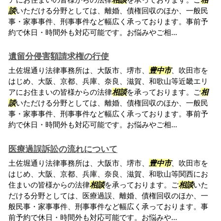
談
いただける分野としては、離婚、債権回収のほか、一般民
事・家事事件、刑事事件など幅広く承っております。事前予
約で休日・時間外も対応可能です。お悩みやご相...
遺留分侵害額請求権の行使
土佐堀通り法律事務所は、大阪市、堺市、
豊中市
、吹田市を
はじめ、大阪、京都、兵庫、奈良、滋賀、和歌山等近畿エリ
アにお住まいの皆様からの法律
相談
を承っております。ご
相
談
いただける分野としては、離婚、債権回収のほか、一般民
事・家事事件、刑事事件など幅広く承っております。事前予
約で休日・時間外も対応可能です。お悩みやご相...
医療過誤訴訟の流れについて
土佐堀通り法律事務所は、大阪市、堺市、
豊中市
、吹田市を
はじめ、大阪、京都、兵庫、奈良、滋賀、和歌山等関西にお
住まいの皆様からの法律
相談
を承っております。ご
相談
いた
だける分野としては、医療過誤、離婚、債権回収のほか、一
般民事・家事事件、刑事事件など幅広く承っております。事
前予約で休日・時間外も対応可能です。お悩みや...