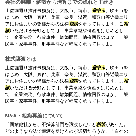
会社の廃業・解散から清算までの流れと手続き
土佐堀通り法律事務所は、大阪市、堺市、
豊中市
、吹田市を
はじめ、大阪、京都、兵庫、奈良、滋賀、和歌山等近畿エリ
アにお住まいの皆様からの法律
相談
を承っております。ご
相
談
いただける分野としては、事業承継や倒産をはじめとし
て、企業法務、行政事件、離婚問題、債権回収のほか、一般
民事・家事事件、刑事事件など幅広く承っておりま...
株式譲渡とは
土佐堀通り法律事務所は、大阪市、堺市、
豊中市
、吹田市を
はじめ、大阪、京都、兵庫、奈良、滋賀、和歌山等近畿エリ
アにお住まいの皆様からの法律
相談
を承っております。ご
相
談
いただける分野としては、事業承継や倒産をはじめとし
て、企業法務、行政事件、離婚問題、債権回収のほか、一般
民事・家事事件、刑事事件など幅広く承っておりま...
M&A・組織再編について
「同業他社から、不採算部門を譲渡したいと
相談
があった。
どのような方法で譲渡を受けるのが適切だろうか。「自社の