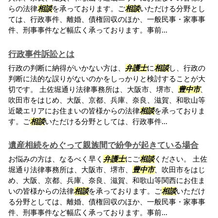
らの法律
相談
を承っております。ご
相談
いただける分野とし
ては、行政事件、離婚、債権回収のほか、一般民事・家事事
件、刑事事件など幅広く承っております。事前...
行政事件訴訟とは
行政の判断に納得がいかない方は、
弁護士
に
相談
し、行政の
判断に法的な誤りがないのかをしっかりと検討することが大
切です。 土佐堀通り法律事務所は、大阪市、堺市、
豊中市
、
吹田市をはじめ、大阪、京都、兵庫、奈良、滋賀、和歌山等
近畿エリアにお住まいの皆様からの法律
相談
を承っておりま
す。ご
相談
いただける分野としては、行政事件...
遺産相続をめぐって親族間で紛争が起きている場合
お悩みの方は、なるべく早く
弁護士
にご
相談
ください。 土佐
堀通り法律事務所は、大阪市、堺市、
豊中市
、吹田市をはじ
め、大阪、京都、兵庫、奈良、滋賀、和歌山等関西にお住ま
いの皆様からの法律
相談
を承っております。ご
相談
いただけ
る分野としては、離婚、債権回収のほか、一般民事・家事事
件、刑事事件など幅広く承っております。事前...