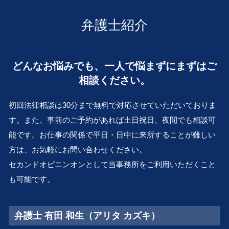
m&a 株式 譲渡
医療過誤 大 弁護士 相談
離婚 財産分与
遺留分 侵害額請求権
会社 更生 法
会社倒産 奈良 弁護士 相談
離婚 公正証書
弁護士紹介
解散 清算 スケジュール
交通事故 大 弁護士 相談
浮気 慰謝料
株式 譲渡
遺言作成 兵庫 弁護士 相談
親権 父親
清算 結了
離婚 和歌山 弁護士 相談
離婚 親権
どんなお悩みでも、一人で悩まずにまずはご
会社 清算
金銭トラブル 堺市 弁護士 相談
離婚 方法
私的整理 とは
相談ください。
企業法務 京都 弁護士 相談
離婚 子供
会社 倒産 したら
遺言作成 京都 弁護士 相談
養育費 支払い 義務
組織再編 とは
初回法律相談は30分まで無料で対応させていただいておりま
不動産トラブル 兵庫 弁護士 相談
会社 解散 手続き
す。また、事前のご予約があれば土日祝日、夜間でも相談可
相続 兵庫 弁護士 相談
破産管財人 とは
能です。お仕事の関係で平日・日中に来所することが難しい
企業法務 奈良 弁護士 相談
不採算部門
顧問弁護士 和歌山 弁護士 相談
方は、お気軽にお問い合わせください。
会社倒産 大 弁護士 相談
セカンドオピニンオンとして当事務所をご利用いただくこと
行政問題 和歌山 弁護士 相談
も可能です。
遺言作成 和歌山 弁護士 相談
弁護士 有田 和生（アリタ カズキ）