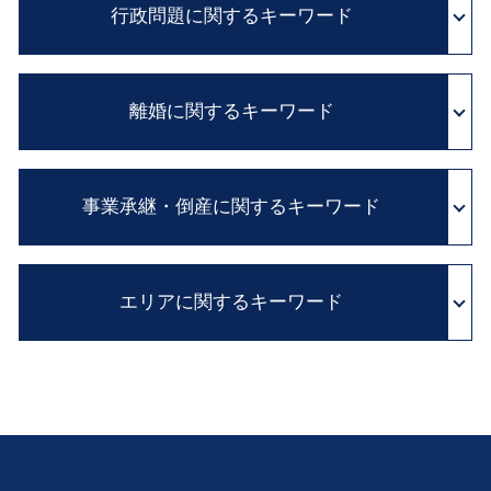
医師 説明義務
行政問題に関するキーワード
相続 廃除
パワー ハラスメント
証拠保全 申立書
遺留分 減殺請求 改正
弁護士 顧問 契約
病院 カルテ 開示
財産目録 書き方
契約書 チェック
不服 申し立て 審査 請求
カルテ 改ざん
自筆証書 遺言 財産目録
契約書 雛形
離婚に関するキーワード
住民 監査請求 とは
医療 裁判
相続 借金
クレーム 対応
行政 処分 取り消し
医師 説明義務違反
相続税 申告 期限
民法改正 契約書 見直し
行政事件 訴訟法
診断ミス 賠償
離婚訴訟 費用
限定承認 とは
会社 内部告発
抗告 訴訟
医療 訴訟
事業承継・倒産に関するキーワード
養育費 相場
相続放棄 とは
リーガルチェック とは
国家賠償法 と は
証拠保全 カメラマン
子供 養育費
相続人 調査
企業 コンプライアンス
実質的 当事者 訴訟
医療事故 賠償金
協議離婚 とは
相続 流れ
企業法務 とは
相続 株 評価
行政 不服 申し立て
医療事故 とは
dv 離婚
相続 問題 兄弟 争い
セクハラ 対処
エリアに関するキーワード
再建 会社
行政 処分 免許
証拠 保全
別居 離婚
遺留分 とは
訴訟 紛争解決
事業承継 とは
国家 賠償請求
医療ミス 裁判
親権 監護権
公証役場 遺言
従業員承継 株価
異議 申し立て 審査 請求
医療事故 医療過誤
行政問題 大 弁護士 相談
不貞行為 離婚できない
相続 争い
会社 解散
カルテ 開示請求
遺言作成 奈良 弁護士 相談
財産分与 相場
遺言書 種類
親族内 承継
医療ミス 訴訟
金銭トラブル 豊中市 弁護士 相談
LINE 浮気 証拠
相続 放棄 期限
事業 再編
相続 滋賀 弁護士 相談
離婚 裁判
年金 相続
M&A とは
不動産トラブル 京都 弁護士 相談
家庭裁判所 離婚
相続 手続 流れ