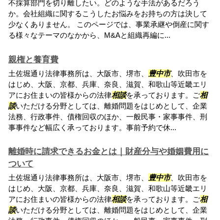
不採算部門を切り離したい。どのような手法があるだろう
か。会社組織に関するこうしたお悩みをお持ちの方は決して
少なくありません。 このページでは、事業承継や倒産に関す
る様々なテーマのなかから、M&Aと組織再編に...
親権と養育費
土佐堀通り法律事務所は、大阪市、堺市、
豊中市
、吹田市を
はじめ、大阪、京都、兵庫、奈良、滋賀、和歌山等近畿エリ
アにお住まいの皆様からの法律
相談
を承っております。ご
相
談
いただける分野としては、離婚問題をはじめとして、企業
法務、行政事件、債権回収のほか、一般民事・家事事件、刑
事事件など幅広く承っております。事前予約で休...
離婚時に請求できるお金とは｜財産分与や婚姻費用に
ついて
土佐堀通り法律事務所は、大阪市、堺市、
豊中市
、吹田市を
はじめ、大阪、京都、兵庫、奈良、滋賀、和歌山等近畿エリ
アにお住まいの皆様からの法律
相談
を承っております。ご
相
談
いただける分野としては、離婚問題をはじめとして、企業