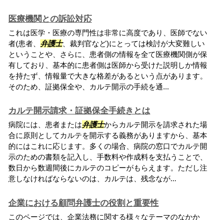
医療機関との訴訟対応
これは医学・医療の専門性は非常に高度であり、医師でない
者(患者、
弁護士
、裁判官など)にとっては検討が大変難しい
ということや、さらに、患者側の情報を全て医療機関側が保
有しており、基本的に患者側は医師から受けた説明しか情報
を持たず、情報量で大きな格差があるという点があります。
そのため、証拠保全や、カルテ開示の手続を通...
カルテ開示請求・証拠保全手続きとは
病院には、患者または
弁護士
からカルテ開示を請求された場
合に原則としてカルテを開示する義務がありますから、基本
的にはこれに応じます。多くの場合、病院の窓口でカルテ開
示のための書類を記入し、手数料や作成料を支払うことで、
数日から数週間後にカルテのコピーがもらえます。ただし注
意しなければならないのは、カルテは、残念なが...
企業における顧問弁護士の役割と重要性
このページでは、企業法務に関する様々なテーマのなかか