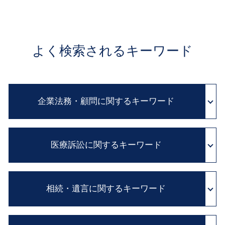
よく検索されるキーワード
企業法務・顧問に関するキーワード
顧問弁護士 メリット
医療訴訟に関するキーワード
パワハラ 法 改正
法務 チェック
民法改正 業務委託 契約書 見直し
医療過誤 示談交渉 期間
企業間 紛争
相続・遺言に関するキーワード
医療事故 調査
顧問弁護士 費用
医療 過誤 事例
職場 ハラスメント
医療過誤 訴訟
遺産分割協議書 必要
顧問 弁護士 とは