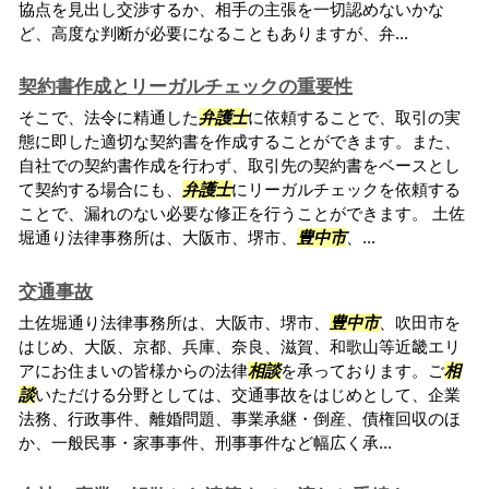
協点を見出し交渉するか、相手の主張を一切認めないかな
ど、高度な判断が必要になることもありますが、弁...
契約書作成とリーガルチェックの重要性
そこで、法令に精通した
弁護士
に依頼することで、取引の実
態に即した適切な契約書を作成することができます。また、
自社での契約書作成を行わず、取引先の契約書をベースとし
て契約する場合にも、
弁護士
にリーガルチェックを依頼する
ことで、漏れのない必要な修正を行うことができます。 土佐
堀通り法律事務所は、大阪市、堺市、
豊中市
、...
交通事故
土佐堀通り法律事務所は、大阪市、堺市、
豊中市
、吹田市を
はじめ、大阪、京都、兵庫、奈良、滋賀、和歌山等近畿エリ
アにお住まいの皆様からの法律
相談
を承っております。ご
相
談
いただける分野としては、交通事故をはじめとして、企業
法務、行政事件、離婚問題、事業承継・倒産、債権回収のほ
か、一般民事・家事事件、刑事事件など幅広く承...