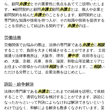
ら、顧問
弁護士
とその重要性に焦点をあててご説明いたしま
す。 ■顧問契約と顧問
弁護士
顧問
弁護士
とは、個人や企業と
顧問契約を結んだ
弁護士
のことをさします。顧問契約とは、
専門的な知識や技術を持つ人が、その知識や技術を提供する
ことを目的として結ばれる契約です。
弁護士
のほ...
労働法務
労働関係でお悩みの際は、法律の専門家である
弁護士
に
相談
することで、負担を大きく軽減させることができます。 土佐
堀通り法律事務所は、大阪市、堺市、
豊中市
、吹田市をはじ
め、大阪、京都、兵庫、奈良、滋賀、和歌山等近畿エリアに
お住まいの皆様からの法律
相談
を承っております。ご
相談
い
ただける分野としては、企業法務をはじめとし...
訴訟・紛争解決
法律の専門家である
弁護士
にこれまでの経緯を説明して依頼
することで、適切な対応を検討することができます。訴訟に
なったからといって判決によらなければ解決できないという
わけではなく、和解による解決も数多くなされています。妥