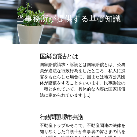
当事務所が提供する基礎知識
国家賠償法 と は
国家賠償請求・訴訟とは国家賠償とは、公務
員が違法な行政行為をしたところ、私人に損
害をもたらした場合に、国または地方公共団
体が賠償をすることをいいます。民事訴訟の
一種とされていて、具体的な内容は国家賠償
法に定められています […]
行政問題 堺市 弁護...
不動産トラブルそこで、不動産関連の法律を
知り尽くした弁護士が当事者の皆さまの話を