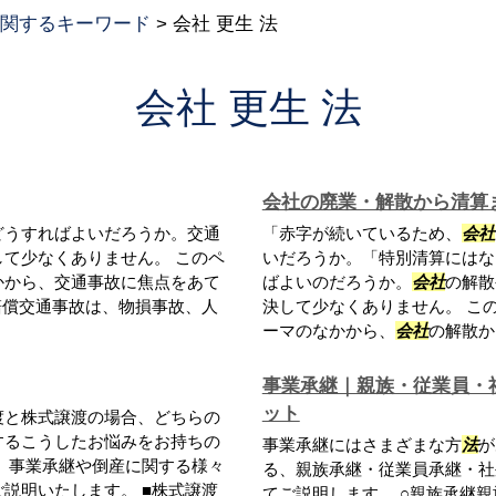
関するキーワード
>
会社 更生 法
会社 更生 法
会社の廃業・解散から清算
どうすればよいだろうか。交通
「赤字が続いているため、
会社
て少なくありません。 このペ
いだろうか。「特別清算にはな
かから、交通事故に焦点をあて
ばよいのだろうか。
会社
の解散
賠償交通事故は、物損事故、人
決して少なくありません。 こ
ーマのなかから、
会社
の解散から
事業承継｜親族・従業員・
ット
渡と株式譲渡の場合、どちらの
するこうしたお悩みをお持ちの
事業承継にはさまざまな方
法
が
、事業承継や倒産に関する様々
る、親族承継・従業員承継・社
説明いたします。 ■株式譲渡
てご説明します。 ○親族承継