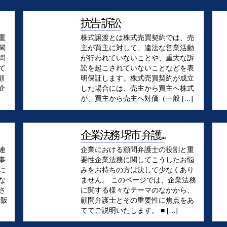
抗告 訴訟
重
株式譲渡とは株式売買契約では、売
関
主が買主に対して、違法な営業活動
問
が行われていないことや、重大な訴
て
訟を起こされていないことなどを表
顧
明保証します。株式売買契約が成立
企
した場合には、売主から買主へ株式
が、買主から売主へ対価（一般 […]
企業法務 堺市 弁護...
連
企業における顧問弁護士の役割と重
事
要性企業法務に関してこうしたお悩
に
みをお持ちの方は決して少なくあり
な
ません。 このページでは、企業法務
さ
に関する様々なテーマのなかから、
大阪
顧問弁護士とその重要性に焦点をあ
ててご説明いたします。 ■ […]