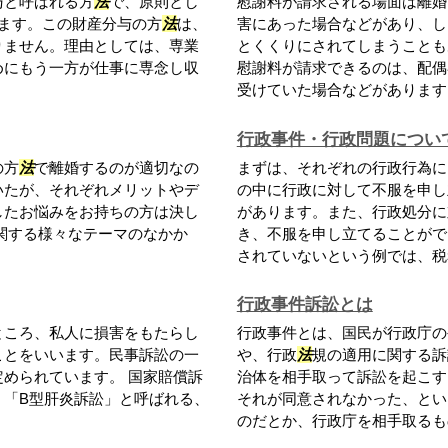
与と呼ばれる方
法
で、原則とし
慰謝料が請求される場面は離婚
ます。この財産分与の方
法
は、
害にあった場合などがあり、し
りません。理由としては、専業
とくくりにされてしまうことも
めにもう一方が仕事に専念し収
慰謝料が請求できるのは、配偶
受けていた場合などがあります。.
行政事件・行政問題につい
の方
法
で離婚するのが適切なの
まずは、それぞれの行政行為に
いたが、それぞれメリットやデ
の中に行政に対して不服を申し
したお悩みをお持ちの方は決し
があります。また、行政処分に
関する様々なテーマのなかか
き、不服を申し立てることがで
されていないという例では、税務
行政事件訴訟とは
ところ、私人に損害をもたらし
行政事件とは、国民が行政庁の
ことをいいます。民事訴訟の一
や、行政
法
規の適用に関する訴
定められています。 国家賠償訴
治体を相手取って訴訟を起こす
、「B型肝炎訴訟」と呼ばれる、
それが同意されなかった、とい
のだとか、行政庁を相手取るもの