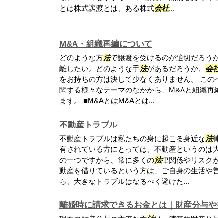
とは株式譲渡とは、ある株式
会社
...
M&A・組織再編について
どのような方
法
で譲渡を受けるのが適切だろう
離したい。どのような手
法
があるだろうか。
会
をお持ちの方は決して少なくありません。 この
関する様々なテーマのなかから、M&Aと組織再
ます。 ■M&AとはM&Aとは...
不動産トラブル
不動産トラブルは私たちの身に起こる身近な
法
有されている方にとっては、不動産というのは
の一つですから、常に多くの
法
律関係やリスク
動産を借りているという方は、ご自身の生活や
ら、大きなトラブルはなるべく避けた...
離婚時に請求できるお金とは｜財産分与や