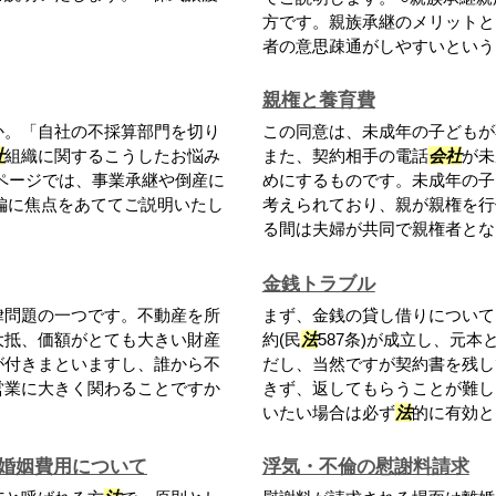
方です。親族承継のメリットと
者の意思疎通がしやすいというこ
親権と養育費
か。「自社の不採算部門を切り
この同意は、未成年の子どもが
社
組織に関するこうしたお悩み
また、契約相手の電話
会社
が未
ページでは、事業承継や倒産に
めにするものです。未成年の子
編に焦点をあててご説明いたし
考えられており、親が親権を行
る間は夫婦が共同で親権者となり
金銭トラブル
律問題の一つです。不動産を所
まず、金銭の貸し借りについて
大抵、価額がとても大きい財産
約(民
法
587条)が成立し、元
が付きまといますし、誰から不
だし、当然ですが契約書を残し
営業に大きく関わることですか
きず、返してもらうことが難し
いたい場合は必ず
法
的に有効と..
婚姻費用について
浮気・不倫の慰謝料請求