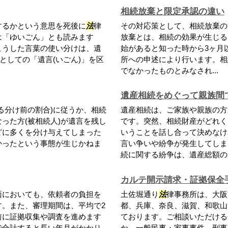
相続放棄と限定承認の違い
するかという意思を死後に
法
律
その対応策として、相続放棄の
は「ゆいごん」とも読みます
放棄とは、相続の効果が生じる
こうした言葉の使い分けは、遺
始があると知った時から3ヶ月
としての「遺言(いごん)」を区
所への申述により行います。相
でなかったものとみなされ...
遺産相続をめぐって親族間
る分け前の割合)に従うか、相続
遺産相続は、ご家族や親族の方
った方(被相続人)が遺言を残し
です。突然、相続財産がどれく
どに多くを分け与えてしまった
いうことを話し合って決めなけ
かったという事態が生じかねま
言い争いや紛争が発生してしま
続に関する紛争は、遺産総額の大
カルテ開示請求・証拠保全
面においても、依頼者の負担を
土佐堀通り
法
律事務所は、大阪
す。また、審理期間は、平均で2
都、兵庫、奈良、滋賀、和歌山
前に証拠収集や調査を進めます
ております。ご相談いただける
で合計すると長い年月がかかり
か、一般民事・家事事件、刑事