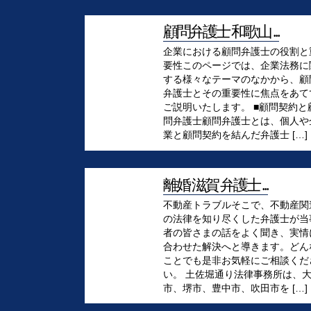
顧問弁護士 和歌山 ...
企業における顧問弁護士の役割と
要性このページでは、企業法務に
する様々なテーマのなかから、顧
弁護士とその重要性に焦点をあて
ご説明いたします。 ■顧問契約と
問弁護士顧問弁護士とは、個人や
業と顧問契約を結んだ弁護士 […]
離婚 滋賀 弁護士 ...
不動産トラブルそこで、不動産関
の法律を知り尽くした弁護士が当
者の皆さまの話をよく聞き、実情
合わせた解決へと導きます。どん
ことでも是非お気軽にご相談くだ
い。 土佐堀通り法律事務所は、
市、堺市、豊中市、吹田市を […]