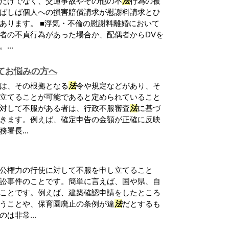
だけでなく、交通事故やその他の不
法
行為の被
ばしば個人への損害賠償請求が慰謝料請求とひ
あります。 ■浮気・不倫の慰謝料離婚において
者の不貞行為があった場合か、配偶者からDVを
..
てお悩みの方へ
は、その根拠となる
法
令や規定などがあり、そ
立てることが可能であると定められていること
対して不服がある者は、行政不服審査
法
に基づ
きます。例えば、確定申告の金額が正確に反映
署長...
公権力の行使に対して不服を申し立てること
訟事件のことです。簡単に言えば、国や県、自
ことです。例えば、建築確認申請をしたところ
うことや、保育園廃止の条例が違
法
だとするも
は非常...