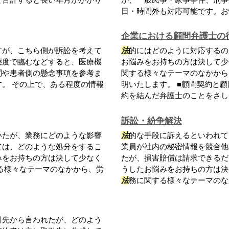
日・時間外も対応可能です。お悩
企業における顧問弁護士の
すが、こちら側が訴訟を考えて
法
的にはどのように対応するの
態度で臨むなどすると、医療機
お悩みをお持ちの方は決して少
問や患者側の懸念事項を参考ま
関する様々なテーマのなかから
。 その上で、ある程度の情報
明いたします。 ■顧問契約と
約を結んだ弁護士のことをさしま.
訴訟・紛争解決
いたが、業務にどのような影響
法
的な手段に訴えるといわれて
ては、どのような処分をするこ
業員が社内の秘密情報を競合他
みをお持ちの方は決して少なく
たが、損害賠償は請求できるだ
る様々なテーマのなかから、労
うしたお悩みをお持ちの方は決
法
務に関する様々なテーマのなか
引先から言われたが、どのよう