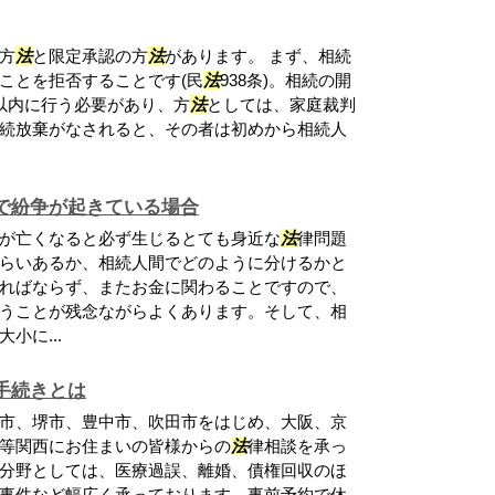
方
法
と限定承認の方
法
があります。 まず、相続
ことを拒否することです(民
法
938条)。相続の開
以内に行う必要があり、方
法
としては、家庭裁判
続放棄がなされると、その者は初めから相続人
で紛争が起きている場合
が亡くなると必ず生じるとても身近な
法
律問題
らいあるか、相続人間でどのように分けるかと
ればならず、またお金に関わることですので、
うことが残念ながらよくあります。そして、相
小に...
手続きとは
市、堺市、豊中市、吹田市をはじめ、大阪、京
等関西にお住まいの皆様からの
法
律相談を承っ
分野としては、医療過誤、離婚、債権回収のほ
事件など幅広く承っております。事前予約で休