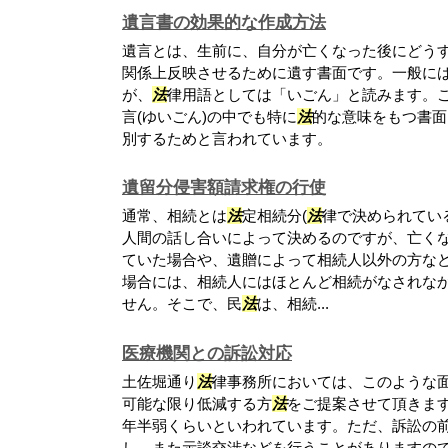
遺言書の効果的な作成方法
遺言とは、生前に、自分が亡くなった後にどう
関係上反映させるために遺す書面です。一般に
が、
法
律用語としては「いごん」と読みます。
言(ゆいごん)の中でも特に
法
的な意味をもつ書面
別するためと言われています。
遺留分侵害額請求権の行使
通常、相続とは
法
定相続分(
法
律で決められてい
人間の話し合いによって決めるのですが、亡くな
ていた場合や、遺贈によって相続人以外の方な
場合には、相続人にはほとんど相続がなされな
せん。そこで、民
法
は、相続...
医療機関との訴訟対応
土佐堀通り
法
律事務所においては、このような
可能な限り低減する方
法
をご提案させて頂きま
年半弱くらいといわれています。ただ、訴訟の
し、また示談交渉などを行うことがありますの