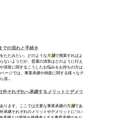
までの流れと手続き
をたたみたい。どのような方
法
で廃業すればよ
らないようだが、普通の清算はどのように行え
や清算に関するこうしたお悩みをお持ちの方は
のページでは、事業承継や倒産に関する様々なテ
清...
社外それぞれへ承継するメリットとデメリ
あります。ここでは主要な事業承継の方
法
であ
外承継それぞれのメリットやデメリットについ
親族承継とは親族を後継者とする事業承継のあり