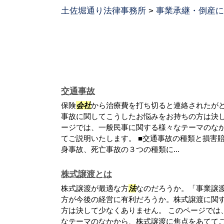
土佐堀通り法律事務所
>
事業承継・倒産に
交通事故
保険
会社
から治療費を打ち切ると連絡されたが
事故に関してこうしたお悩みをお持ちの方は決し
ージでは、一般民事に関する様々なテーマのな
てご説明いたします。 ■交通事故の種類と損害
身事故、死亡事故の３つの種類に...
株式譲渡とは
株式譲渡が最適な方
法
なのだろうか。「事業譲
方が今後の経営に有利だろうか。株式譲渡に関
方は決して少なくありません。 このページでは
なテーマのなかから、株式譲渡に焦点をあててご