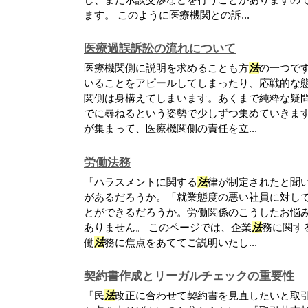
ます。 このように医療機関との訴...
医療過誤訴訟の流れについて
医療機関側に説明を求めることも方
法
の一つで
いることをアピールしてしまったり、応戦的な
関側は身構えてしまいます。あくまで純粋な疑
でに尋ねるという姿勢で少しずつ集めていきます
が集まって、医療機関側の責任を立...
労働法務
「ハラスメントに関する
法
律が制定されたと聞
があるだろうか。「就業態度の悪い社員に対し
とができるだろうか。労働関係のこうしたお悩
ありません。 このページでは、企業
法
務に関す
働
法
務に焦点をあててご説明いたし...
契約書作成とリーガルチェックの重要性
「民
法
改正に合わせて契約書を見直したいと取