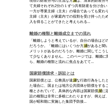
現在の財産分与の主流な方
法
は、清算的財産分
て夫婦それぞれ2分の１ずつ共有財産を分け合い
一方が専業主婦（主夫）の場合であっても変わ
主婦（主夫）が家庭内での役割を受け持ったた
入を得ることができたと考えられる...
離婚の種類と離婚成立までの流れ
「離婚しようと考えているが、自分の場合はど
だろうか。「離婚にはいくつか方
法
があると聞
メリットがあるのだろうか。離婚に関してこう
て少なくありません。 このページでは、離婚に
ら、離婚の種類と流れに焦点をあてて...
国家賠償請求・訴訟とは
国家賠償とは、公務員が違
法
な行政行為をした
た場合に、国または地方公共団体が賠償をする
種とされていて、具体的な内容は国家賠償
法
に
訟の種類は非常に多岐にわたりますが、例えば
国が昭和期に実施した集団予防接...