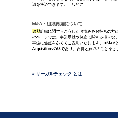
議を決議できます。一般的に...
M&A・組織再編について
会社
組織に関するこうしたお悩みをお持ちの方は
のページでは、事業承継や倒産に関する様々なテ
再編に焦点をあててご説明いたします。 ■M&AとはM&
Acquisitionsの略であり、合併と買収のことを
« リーガルチェック とは