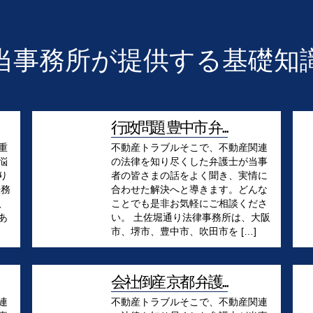
当事務所が提供する基礎知
行政問題 豊中市 弁...
重
不動産トラブルそこで、不動産関連
悩
の法律を知り尽くした弁護士が当事
り
者の皆さまの話をよく聞き、実情に
法務
合わせた解決へと導きます。どんな
、
ことでも是非お気軽にご相談くださ
あ
い。 土佐堀通り法律事務所は、大阪
市、堺市、豊中市、吹田市を […]
会社倒産 京都 弁護...
連
不動産トラブルそこで、不動産関連