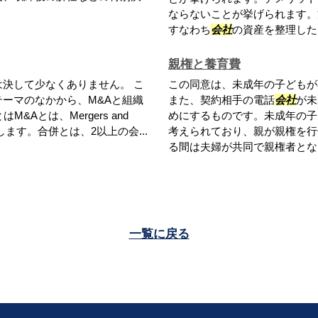
ならないことが挙げられます。
すなわち
会社
の資産を整理したり
親権と養育費
決して少なくありません。 こ
この同意は、未成年の子どもが
ーマのなかから、M&Aと組織
また、契約相手の電話
会社
が未
Aとは、Mergers and
めにするものです。未成年の子
さします。合併とは、2以上の会...
考えられており、親が親権を行
る間は夫婦が共同で親権者となり
一覧に戻る