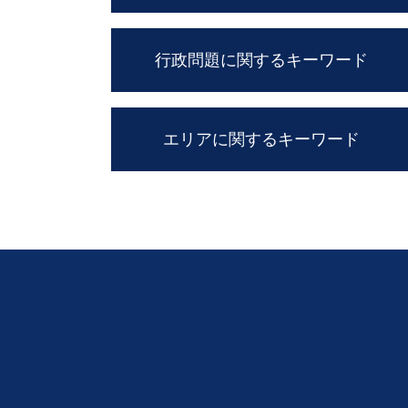
会社 内部告発
行政問題に関するキーワード
パワー ハラスメント
民法改正 契約書 見直し
顧問弁護士 メリット
実質的 当事者 訴訟
企業法務 とは
エリアに関するキーワード
行政 処分 免許
パワハラ 法 改正
行政事件 訴訟法
訴訟 紛争解決
国家 賠償請求
事業承継 堺市 弁護士 相談
企業 コンプライアンス
行政 処分 取り消し
離婚 滋賀 弁護士 相談
クレーム 対応
不服 申し立て 審査 請求
離婚 京都 弁護士 相談
企業間 紛争
行政 不服 申し立て
会社倒産 吹田市 弁護士 相談
民法改正 業務委託 契約書 見直し
国家賠償法 と は
事業承継 吹田市 弁護士 相談
セクハラ 対処
異議 申し立て 審査 請求
金銭トラブル 奈良 弁護士 相談
職場 ハラスメント
住民 監査請求 とは
交通事故 京都 弁護士 相談
契約書 雛形
抗告 訴訟
企業法務 大阪市 弁護士 相談
顧問弁護士 費用
不動産トラブル 豊中市 弁護士 相談
弁護士 顧問 契約
行政問題 京都 弁護士 相談
予防法務 とは