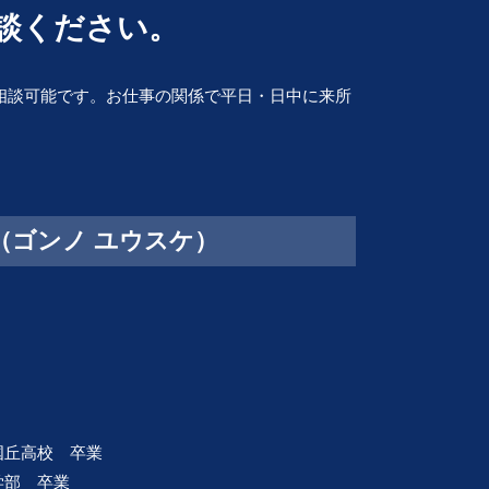
解散 清算 スケジュール
談ください。
単純承認 限定承認
不採算部門
相続 争い
会社 倒産 したら
相続 流れ
民事再生 会社 更生
相談可能です。お仕事の関係で平日・日中に来所
清算 結了
事業承継 とは
株式 売買 契約書
介（ゴンノ ユウスケ）
三国丘高校 卒業
法学部 卒業