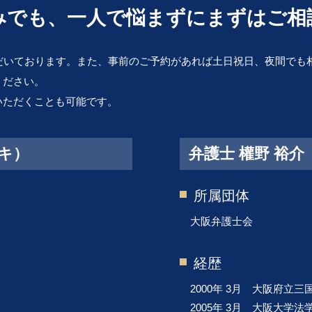
離婚 慰謝料
みでも、一人で悩まずにまずはご相
医療過誤 訴訟
別居 離婚
医師 説明義務違反
離婚 財産分与
医療ミス 訴訟
離婚 手続き
だいております。また、事前のご予約があれば土日祝日、夜間でも
財産分与 相場
ください。
不貞行為 定義
いただくことも可能です。
離婚 親権
ズキ）
弁護士 權野 裕
所属団体
大阪弁護士会
経歴
2000年 3月 大阪府立
2005年 3月 大阪大学