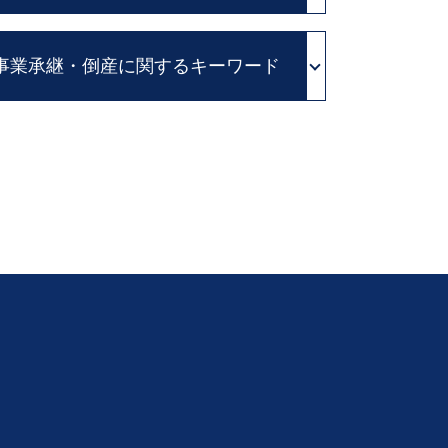
相続放棄 とは
事業承継・倒産に関するキーワード
公正証書遺言 必要書類
自筆証書 遺言 法務局
積極財産 とは
会社 清算
年金 相続
親族内 承継
遺留分 減殺請求 改正
組織再編 とは
相続 手続 流れ
株式 譲渡
相続 廃除
相続 株 評価
公証役場 遺言
会社分割 従業員
相続人 調査
事業 再編
遺言書 種類
再建 会社
遺言書 効力 期間
中小企業 M&A
消極財産 とは
m&a 株式 譲渡
遺産分割協議書 必要
経営権 譲渡
相続 放棄 期限
破産管財人 とは
限定承認 とは
私的整理 とは
住宅 ローン 相続