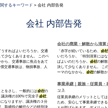
関するキーワード
>
会社 内部告発
会社 内部告発
会社の廃業・解散から清算
どうすればよいだろうか。交通
「赤字が続いているため、
会社
て少なくありません。 このペ
いだろうか。「特別清算にはな
かから、交通事故に焦点をあて
ばよいのだろうか。
会社
の解散
賠償交通事故は、物損事故、人
決して少なくありません。 こ
ーマのなかから、
会社
の解散から
事業承継｜親族・従業員・
ット
ことをさし、一般的には
会社
の
議決権の100%で完全子
会社
、
従業員承継のメリットとしては
いになりますが、議決権の３分
ため、安心して事業承継できる
渡、取締役の解任などの特別決
とが挙げられます。デメリット