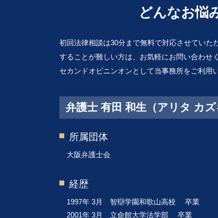
事業承継 大阪市 弁護士 相談
どんなお悩
契約書 チェック
会社倒産 堺市 弁護士 相談
顧問 弁護士 とは
会社倒産 和歌山 弁護士 相談
リーガルチェック とは
初回法律相談は30分まで無料で対応させていた
事業承継 滋賀 弁護士 相談
することが難しい方は、お気軽にお問い合わせ
顧問弁護士 大 弁護士 相談
離婚 奈良 弁護士 相談
セカンドオピニンオンとして当事務所をご利用
交通事故 大 弁護士 相談
医療過誤 大阪市 弁護士 相談
弁護士 有田 和生（アリタ カ
事業承継 兵庫 弁護士 相談
行政問題 大 弁護士 相談
所属団体
大阪弁護士会
経歴
1997年 3月 智辯学園和歌山高校 卒業
2001年 3月 立命館大学法学部 卒業