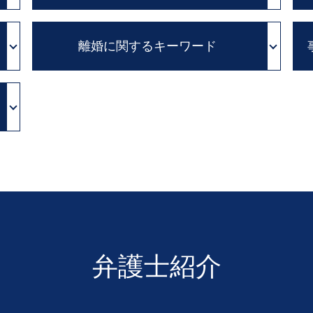
カルテ 開示請求
離婚に関するキーワード
カルテ 改ざん
医療 訴訟
医療過誤 示談交渉 期間
子供 養育費
医療 過誤 事例
審判離婚 期間
医療ミス 裁判
離婚 養育費
医師 説明義務
離婚 生活費
医療過誤 adr
離婚調停 必要書類
証拠 保全
離婚調停 親権
医療事故 賠償金
浮気 慰謝料
診断ミス 賠償
親権 父親
医療事故 とは
離婚 子供
病院 カルテ 開示
協議離婚 とは
証拠保全 申立書
弁護士紹介
不倫 親権
医療事故 医療過誤
離婚 方法
証拠保全 カメラマン
養育費 相場
医療 裁判