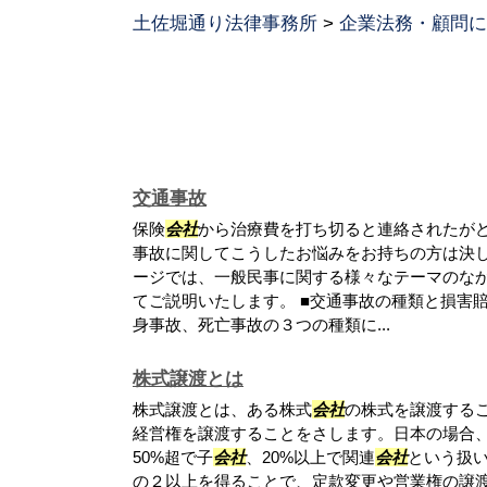
土佐堀通り法律事務所
>
企業法務・顧問に
交通事故
保険
会社
から治療費を打ち切ると連絡されたが
事故に関してこうしたお悩みをお持ちの方は決し
ージでは、一般民事に関する様々なテーマのな
てご説明いたします。 ■交通事故の種類と損害
身事故、死亡事故の３つの種類に...
株式譲渡とは
株式譲渡とは、ある株式
会社
の株式を譲渡する
経営権を譲渡することをさします。日本の場合、
50%超で子
会社
、20%以上で関連
会社
という扱
の２以上を得ることで、定款変更や営業権の譲