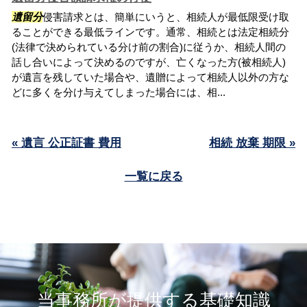
遺留分
侵害請求とは、簡単にいうと、相続人が最低限受け取
ることができる最低ラインです。通常、相続とは法定相続分
(法律で決められている分け前の割合)に従うか、相続人間の
話し合いによって決めるのですが、亡くなった方(被相続人)
が遺言を残していた場合や、遺贈によって相続人以外の方な
どに多くを分け与えてしまった場合には、相...
« 遺言 公正証書 費用
相続 放棄 期限 »
一覧に戻る
当事務所が提供する基礎知識