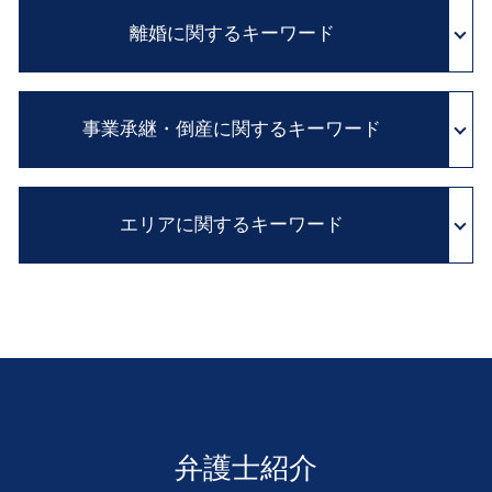
国家賠償法 と は
カルテ 開示請求
公正証書遺言 必要書類
セクハラ 対処
離婚に関するキーワード
国家 賠償請求
医療過誤 adr
相続 放棄 期限
クレーム 対応
抗告 訴訟
医師 説明義務
自筆証書 遺言 財産目録
契約書 雛形
行政 処分 免許
診断ミス 賠償
不貞行為 離婚できない
相続 廃除
予防法務 とは
行政事件 訴訟法
医師 説明義務違反
事業承継・倒産に関するキーワード
離婚調停 必要書類
相続財産 調査
顧問弁護士 費用
異議 申し立て 審査 請求
証拠 保全
離婚 親権
公証役場 遺言
弁護士 顧問 契約
行政 処分 取り消し
医療事故 とは
協議離婚 とは
遺留分 侵害額請求権
パワハラ 法 改正
親族内 承継
行政 不服 申し立て
医療ミス 訴訟
離婚 慰謝料
遺言書 効力 期間
契約書 チェック
エリアに関するキーワード
m&a 株式 譲渡
実質的 当事者 訴訟
医療事故 賠償金
LINE 浮気 証拠
消極財産 とは
法務 チェック
事業 再編
不服 申し立て 審査 請求
医療事故 調査
離婚 裁判
単純承認 限定承認
私的整理 とは
住民 監査請求 とは
医療事故 損害賠償
事業承継 大阪市 弁護士 相談
親権 父親
遺言書 種類
中小企業 M&A
証拠保全 申立書
会社倒産 和歌山 弁護士 相談
不貞行為 定義
財産目録 書き方
株式 売買 契約書
病院 カルテ 開示
離婚 豊中市 弁護士 相談
dv 離婚
相続人 調査
株式 譲渡
行政問題 豊中市 弁護士 相談
別居 離婚
内縁の妻 相続
会社 解散
医療過誤 京都 弁護士 相談
養育費 支払い 義務
相続税 申告 期限
会社 倒産 したら
医療過誤 大 弁護士 相談
親権 監護権
遺産分割協議 とは
民事再生 会社 更生
行政問題 奈良 弁護士 相談
離婚 公正証書
弁護士紹介
従業員承継 株価
遺言作成 大阪市 弁護士 相談
離婚 財産分与