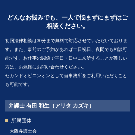
会社 解散 手続き
企業法務 奈良 弁護士 相談
離婚 養育費
不採算部門
離婚 奈良 弁護士 相談
婚姻費用 計算
どんなお悩みでも、一人で悩まずにまずはご
清算 結了
会社倒産 大 弁護士 相談
浮気 慰謝料
再建 会社
相談ください。
遺言作成 吹田市 弁護士 相談
別居中 不貞行為
会社分割 従業員
交通事故 兵庫 弁護士 相談
養育費 相場
解散 清算 スケジュール
初回法律相談は30分まで無料で対応させていただいておりま
遺言作成 兵庫 弁護士 相談
組織再編 とは
す。また、事前のご予約があれば土日祝日、夜間でも相談可
医療過誤 吹田市 弁護士 相談
相続 株 評価
能です。お仕事の関係で平日・日中に来所することが難しい
顧問弁護士 奈良 弁護士 相談
破産管財人 とは
行政問題 和歌山 弁護士 相談
方は、お気軽にお問い合わせください。
事業承継 京都 弁護士 相談
セカンドオピニンオンとして当事務所をご利用いただくこと
離婚 京都 弁護士 相談
も可能です。
行政問題 堺市 弁護士 相談
弁護士 有田 和生（アリタ カズキ）
所属団体
大阪弁護士会