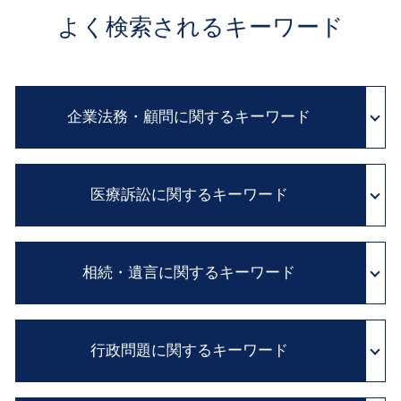
よく検索されるキーワード
企業法務・顧問に関するキーワード
職場 ハラスメント
医療訴訟に関するキーワード
訴訟 紛争解決
パワー ハラスメント
顧問 弁護士 とは
カルテ 改ざん
顧問弁護士 メリット
相続・遺言に関するキーワード
医療過誤 示談交渉 期間
リーガルチェック とは
医療事故 医療過誤
企業法務 とは
医療 過誤 事例
遺産分割協議書 必要
企業 コンプライアンス
診断ミス 医療過誤
行政問題に関するキーワード
積極財産 とは
民法改正 業務委託 契約書 見直し
医療 裁判
相続 借金
民法改正 契約書 見直し
証拠保全 カメラマン
年金 相続
企業間 紛争