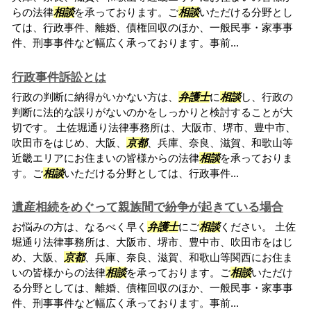
らの法律
相談
を承っております。ご
相談
いただける分野とし
ては、行政事件、離婚、債権回収のほか、一般民事・家事事
件、刑事事件など幅広く承っております。事前...
行政事件訴訟とは
行政の判断に納得がいかない方は、
弁護士
に
相談
し、行政の
判断に法的な誤りがないのかをしっかりと検討することが大
切です。 土佐堀通り法律事務所は、大阪市、堺市、豊中市、
吹田市をはじめ、大阪、
京都
、兵庫、奈良、滋賀、和歌山等
近畿エリアにお住まいの皆様からの法律
相談
を承っておりま
す。ご
相談
いただける分野としては、行政事件...
遺産相続をめぐって親族間で紛争が起きている場合
お悩みの方は、なるべく早く
弁護士
にご
相談
ください。 土佐
堀通り法律事務所は、大阪市、堺市、豊中市、吹田市をはじ
め、大阪、
京都
、兵庫、奈良、滋賀、和歌山等関西にお住ま
いの皆様からの法律
相談
を承っております。ご
相談
いただけ
る分野としては、離婚、債権回収のほか、一般民事・家事事
件、刑事事件など幅広く承っております。事前...