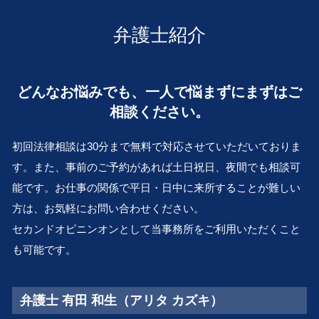
会社 解散
遺言作成 堺市 弁護士 相談
不倫 親権
自筆証書 遺言 財産目録
経営権 譲渡
遺言作成 奈良 弁護士 相談
別居 離婚
弁護士紹介
事業 再編
金銭トラブル 大 弁護士 相談
離婚調停 親権
相続 株 評価
離婚 堺市 弁護士 相談
離婚 生活費
事業承継 とは
会社倒産 滋賀 弁護士 相談
離婚 養育費
どんなお悩みでも、一人で悩まずにまずはご
破産管財人 とは
交通事故 滋賀 弁護士 相談
離婚 住宅ローン 財産分与
再建 会社
相談ください。
遺言作成 兵庫 弁護士 相談
親権 父親
会社分割 従業員
離婚 奈良 弁護士 相談
審判離婚 期間
m&a 株式 譲渡
初回法律相談は30分まで無料で対応させていただいておりま
企業法務 和歌山 弁護士 相談
会社 倒産 したら
す。また、事前のご予約があれば土日祝日、夜間でも相談可
事業承継 堺市 弁護士 相談
会社 清算
能です。お仕事の関係で平日・日中に来所することが難しい
行政問題 滋賀 弁護士 相談
株式 売買 契約書
行政問題 堺市 弁護士 相談
方は、お気軽にお問い合わせください。
事業承継 吹田市 弁護士 相談
セカンドオピニンオンとして当事務所をご利用いただくこと
会社倒産 和歌山 弁護士 相談
も可能です。
企業法務 滋賀 弁護士 相談
弁護士 有田 和生（アリタ カズキ）