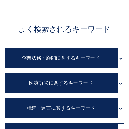
よく検索されるキーワード
企業法務・顧問に関するキーワード
パワー ハラスメント
医療訴訟に関するキーワード
会社 内部告発
民法改正 契約書 見直し
企業 コンプライアンス
医師 説明義務
パワハラ 法 改正
相続・遺言に関するキーワード
証拠保全 カメラマン
訴訟 紛争解決
医療 過誤 事例
顧問弁護士 費用
医療 訴訟
住宅 ローン 相続
顧問弁護士 メリット