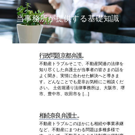
当事務所が提供する基礎知識
行政問題 京都 弁護...
不動産トラブルそこで、不動産関連の法律を
知り尽くした弁護士が当事者の皆さまの話を
よく聞き、実情に合わせた解決へと導きま
す。どんなことでも是非お気軽にご相談くだ
さい。 土佐堀通り法律事務所は、大阪市、堺
市、豊中市、吹田市を […]
相続 奈良 弁護士 ...
不動産トラブルこのほかにも相続や事業承継
など、不動産にまつわる問題は多種多様で