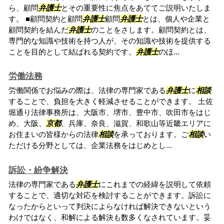
ら、顧問
弁護士
とその重要性に焦点をあててご説明いたしま
す。 ■顧問契約と顧問
弁護士
顧問
弁護士
とは、個人や企業と
顧問契約を結んだ
弁護士
のことをさします。顧問契約とは、
専門的な知識や技術を持つ人が、その知識や技術を提供する
ことを目的として結ばれる契約です。
弁護士
のほ...
労働法務
労働関係でお悩みの際は、法律の専門家である
弁護士
に
相談
することで、負担を大きく軽減させることができます。 土佐
堀通り法律事務所は、大阪市、堺市、豊中市、吹田市をはじ
め、大阪、
京都
、兵庫、奈良、滋賀、和歌山等近畿エリアに
お住まいの皆様からの法律
相談
を承っております。ご
相談
い
ただける分野としては、企業法務をはじめとし...
訴訟・紛争解決
法律の専門家である
弁護士
にこれまでの経緯を説明して依頼
することで、適切な対応を検討することができます。訴訟に
なったからといって判決によらなければ解決できないという
わけではなく、和解による解決も数多くなされています。妥