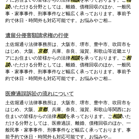
談
いただける分野としては、離婚、債権回収のほか、一般民
事・家事事件、刑事事件など幅広く承っております。事前予
約で休日・時間外も対応可能です。お悩みやご相...
遺留分侵害額請求権の行使
土佐堀通り法律事務所は、大阪市、堺市、豊中市、吹田市を
はじめ、大阪、
京都
、兵庫、奈良、滋賀、和歌山等近畿エリ
アにお住まいの皆様からの法律
相談
を承っております。ご
相
談
いただける分野としては、離婚、債権回収のほか、一般民
事・家事事件、刑事事件など幅広く承っております。事前予
約で休日・時間外も対応可能です。お悩みやご相...
医療過誤訴訟の流れについて
土佐堀通り法律事務所は、大阪市、堺市、豊中市、吹田市を
はじめ、大阪、
京都
、兵庫、奈良、滋賀、和歌山等関西にお
住まいの皆様からの法律
相談
を承っております。ご
相談
いた
だける分野としては、医療過誤、離婚、債権回収のほか、一
般民事・家事事件、刑事事件など幅広く承っております。事
前予約で休日・時間外も対応可能です。お悩みや...