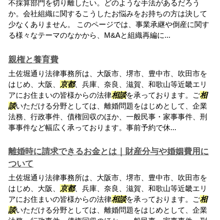
不採算部門を切り離したい。どのような手法があるだろう
か。会社組織に関するこうしたお悩みをお持ちの方は決して
少なくありません。 このページでは、事業承継や倒産に関す
る様々なテーマのなかから、M&Aと組織再編に...
親権と養育費
土佐堀通り法律事務所は、大阪市、堺市、豊中市、吹田市を
はじめ、大阪、
京都
、兵庫、奈良、滋賀、和歌山等近畿エリ
アにお住まいの皆様からの法律
相談
を承っております。ご
相
談
いただける分野としては、離婚問題をはじめとして、企業
法務、行政事件、債権回収のほか、一般民事・家事事件、刑
事事件など幅広く承っております。事前予約で休...
離婚時に請求できるお金とは｜財産分与や婚姻費用に
ついて
土佐堀通り法律事務所は、大阪市、堺市、豊中市、吹田市を
はじめ、大阪、
京都
、兵庫、奈良、滋賀、和歌山等近畿エリ
アにお住まいの皆様からの法律
相談
を承っております。ご
相
談
いただける分野としては、離婚問題をはじめとして、企業