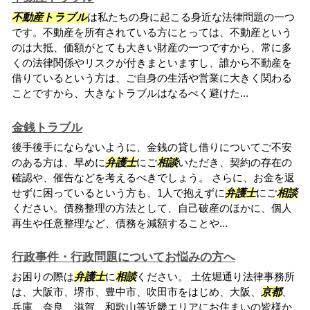
不動産トラブル
は私たちの身に起こる身近な法律問題の一つ
です。不動産を所有されている方にとっては、不動産という
のは大抵、価額がとても大きい財産の一つですから、常に多
くの法律関係やリスクが付きまといますし、誰から不動産を
借りているという方は、ご自身の生活や営業に大きく関わる
ことですから、大きなトラブルはなるべく避けた...
金銭トラブル
後手後手にならないように、金銭の貸し借りについてご不安
のある方は、早めに
弁護士
にご
相談
いただき、契約の存在の
確認や、催告などを考えるべきでしょう。 さらに、お金を返
せずに困っているという方も、1人で抱えずに
弁護士
にご
相談
ください。債務整理の方法として、自己破産のほかに、個人
再生や任意整理など、債務を減額することや...
行政事件・行政問題についてお悩みの方へ
お困りの際は
弁護士
に
相談
ください。 土佐堀通り法律事務所
は、大阪市、堺市、豊中市、吹田市をはじめ、大阪、
京都
、
兵庫、奈良、滋賀、和歌山等近畿エリアにお住まいの皆様か