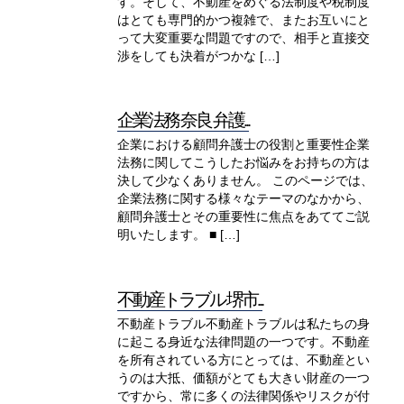
す。そして、不動産をめぐる法制度や税制度
はとても専門的かつ複雑で、またお互いにと
って大変重要な問題ですので、相手と直接交
渉をしても決着がつかな […]
企業法務 奈良 弁護...
企業における顧問弁護士の役割と重要性企業
法務に関してこうしたお悩みをお持ちの方は
決して少なくありません。 このページでは、
企業法務に関する様々なテーマのなかから、
顧問弁護士とその重要性に焦点をあててご説
明いたします。 ■ […]
不動産トラブル 堺市...
不動産トラブル不動産トラブルは私たちの身
に起こる身近な法律問題の一つです。不動産
を所有されている方にとっては、不動産とい
うのは大抵、価額がとても大きい財産の一つ
ですから、常に多くの法律関係やリスクが付