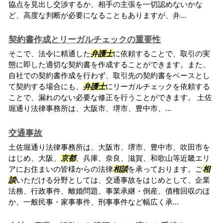
協点を見出し交渉するか、相手の主張を一切認めないかな
ど、高度な判断が必要になることもありますが、弁...
契約書作成とリーガルチェックの重要性
そこで、法令に精通した
弁護士
に依頼することで、取引の実
態に即した適切な契約書を作成することができます。また、
自社での契約書作成を行わず、取引先の契約書をベースとし
て契約する場合にも、
弁護士
にリーガルチェックを依頼する
ことで、漏れのない必要な修正を行うことができます。 土佐
堀通り法律事務所は、大阪市、堺市、豊中市、...
交通事故
土佐堀通り法律事務所は、大阪市、堺市、豊中市、吹田市を
はじめ、大阪、
京都
、兵庫、奈良、滋賀、和歌山等近畿エリ
アにお住まいの皆様からの法律
相談
を承っております。ご
相
談
いただける分野としては、交通事故をはじめとして、企業
法務、行政事件、離婚問題、事業承継・倒産、債権回収のほ
か、一般民事・家事事件、刑事事件など幅広く承...