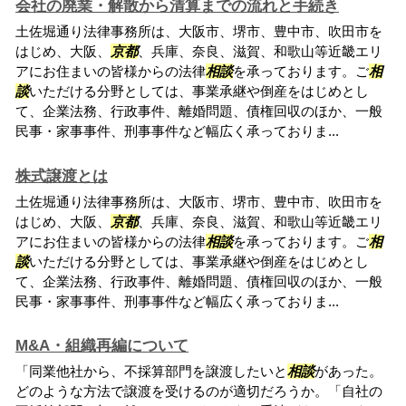
会社の廃業・解散から清算までの流れと手続き
土佐堀通り法律事務所は、大阪市、堺市、豊中市、吹田市を
はじめ、大阪、
京都
、兵庫、奈良、滋賀、和歌山等近畿エリ
アにお住まいの皆様からの法律
相談
を承っております。ご
相
談
いただける分野としては、事業承継や倒産をはじめとし
て、企業法務、行政事件、離婚問題、債権回収のほか、一般
民事・家事事件、刑事事件など幅広く承っておりま...
株式譲渡とは
土佐堀通り法律事務所は、大阪市、堺市、豊中市、吹田市を
はじめ、大阪、
京都
、兵庫、奈良、滋賀、和歌山等近畿エリ
アにお住まいの皆様からの法律
相談
を承っております。ご
相
談
いただける分野としては、事業承継や倒産をはじめとし
て、企業法務、行政事件、離婚問題、債権回収のほか、一般
民事・家事事件、刑事事件など幅広く承っておりま...
M&A・組織再編について
「同業他社から、不採算部門を譲渡したいと
相談
があった。
どのような方法で譲渡を受けるのが適切だろうか。「自社の