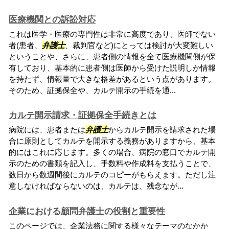
医療機関との訴訟対応
これは医学・医療の専門性は非常に高度であり、医師でない
者(患者、
弁護士
、裁判官など)にとっては検討が大変難しい
ということや、さらに、患者側の情報を全て医療機関側が保
有しており、基本的に患者側は医師から受けた説明しか情報
を持たず、情報量で大きな格差があるという点があります。
そのため、証拠保全や、カルテ開示の手続を通...
カルテ開示請求・証拠保全手続きとは
病院には、患者または
弁護士
からカルテ開示を請求された場
合に原則としてカルテを開示する義務がありますから、基本
的にはこれに応じます。多くの場合、病院の窓口でカルテ開
示のための書類を記入し、手数料や作成料を支払うことで、
数日から数週間後にカルテのコピーがもらえます。ただし注
意しなければならないのは、カルテは、残念なが...
企業における顧問弁護士の役割と重要性
このページでは、企業法務に関する様々なテーマのなかか