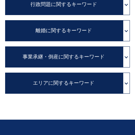
診断ミス 医療過誤
行政問題に関するキーワード
相続 争い
リーガルチェック とは
医療事故 医療過誤
単純承認 限定承認
民法改正 業務委託 契約書 見直し
証拠保全 申立書
相続 手続 流れ
企業法務 とは
行政 処分 取り消し
医療過誤 訴訟
相続人 調査
セクハラ 対処
離婚に関するキーワード
異議 申し立て 審査 請求
診断ミス 賠償
相続財産 調査
予防法務 とは
国家賠償法 と は
医療過誤 示談交渉 期間
遺言 公正証書 費用
顧問 弁護士 とは
国家 賠償請求
カルテ 改ざん
協議離婚 とは
相続 借金
契約書 雛形
不服 申し立て 審査 請求
医療事故 賠償金
事業承継・倒産に関するキーワード
離婚 方法
相続 放棄 期限
クレーム 対応
実質的 当事者 訴訟
医師 説明義務違反
離婚調停 必要書類
相続 問題 兄弟 争い
企業間 紛争
抗告 訴訟
adr とは 医療
親権 監護権
遺言書 効力 期間
弁護士 顧問 契約
従業員承継 株価
行政 処分 免許
医療事故 とは
養育費 支払い 義務
遺留分 減殺請求 改正
法務 チェック
エリアに関するキーワード
民事再生 会社 更生
行政事件 訴訟法
カルテ 開示請求
別居中 不貞行為
限定承認 とは
職場 ハラスメント
会社 更生 法
行政 不服 申し立て
医療ミス 訴訟
養育費 相場
相続放棄 とは
不採算部門
住民 監査請求 とは
病院 カルテ 開示
遺言作成 大 弁護士 相談
離婚 財産分与
年金 相続
清算 結了
証拠 保全
相続 大阪市 弁護士 相談
家庭裁判所 離婚
遺言書 種類
中小企業 M&A
医療事故 損害賠償
相続 豊中市 弁護士 相談
離婚 子供
財産目録 書き方
私的整理 とは
相続 大 弁護士 相談
婚姻費用 計算
遺産分割協議 とは
会社 解散 手続き
行政問題 和歌山 弁護士 相談
離婚 裁判費用
遺産分割協議書 必要