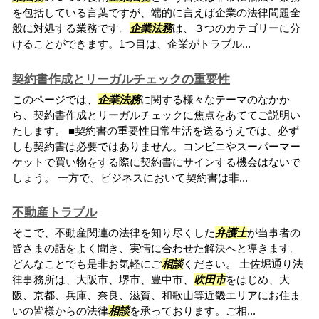
を包括している言葉ですが、端的に言えば企業の法律問題全
般に対処する業務です。
企業法務
は、３つのカテゴリーに分
けることができます。1つ目は、企業がトラブル...
契約書作成とリーガルチェックの重要性
このページでは、
企業法務
に関する様々なテーマのなかか
ら、契約書作成とリーガルチェックに焦点をあててご説明い
たします。 ■契約書の重要性日常生活を送るうえでは、必ず
しも契約書は必要ではありません。コンビニやスーパーマー
ケットで買い物をする際に契約書にサインする機会はないで
しょう。 一方で、ビジネスにおいて契約書は非...
不動産トラブル
そこで、不動産関連の法律を知り尽くした
弁護士
が当事者の
皆さまの話をよく聞き、実情に合わせた解決へと導きます。
どんなことでも是非お気軽にご
相談
ください。 土佐堀通り法
律事務所は、大阪市、堺市、豊中市、
吹田市
をはじめ、大
阪、京都、兵庫、奈良、滋賀、和歌山等近畿エリアにお住ま
いの皆様からの法律
相談
を承っております。ご相...