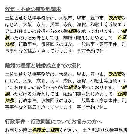
浮気・不倫の慰謝料請求
土佐堀通り法律事務所は、大阪市、堺市、豊中市、
吹田市
を
はじめ、大阪、京都、兵庫、奈良、滋賀、和歌山等近畿エリ
アにお住まいの皆様からの法律
相談
を承っております。ご
相
談
いただける分野としては、離婚問題をはじめとして、
企業
法務
、行政事件、債権回収のほか、一般民事・家事事件、刑
事事件など幅広く承っております。事前予約で休...
離婚の種類と離婚成立までの流れ
土佐堀通り法律事務所は、大阪市、堺市、豊中市、
吹田市
を
はじめ、大阪、京都、兵庫、奈良、滋賀、和歌山等近畿エリ
アにお住まいの皆様からの法律
相談
を承っております。ご
相
談
いただける分野としては、離婚問題をはじめとして、
企業
法務
、行政事件、債権回収のほか、一般民事・家事事件、刑
事事件など幅広く承っております。事前予約で休...
行政事件・行政問題についてお悩みの方へ
お困りの際は
弁護士
に
相談
ください。 土佐堀通り法律事務所