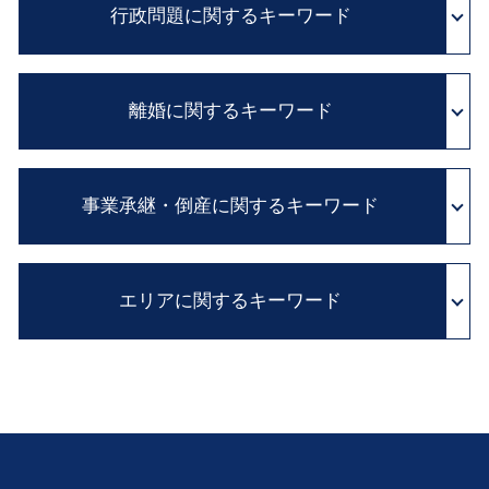
医師 説明義務
行政問題に関するキーワード
遺留分 侵害額請求権
企業法務 とは
証拠保全 申立書
相続 問題 兄弟 争い
セクハラ 対処
医療事故 医療過誤
遺留分 とは
民法改正 業務委託 契約書 見直し
行政 処分 免許
カルテ 改ざん
消極財産 とは
顧問弁護士 費用
離婚に関するキーワード
行政事件 訴訟法
カルテ 開示請求
自筆証書 遺言 法務局
パワー ハラスメント
行政 不服 申し立て
証拠保全 カメラマン
単純承認 限定承認
企業 コンプライアンス
国家 賠償請求
医療過誤 adr
離婚 財産分与
遺産分割協議書 必要
予防法務 とは
抗告 訴訟
医療 訴訟
事業承継・倒産に関するキーワード
別居中 不貞行為
積極財産 とは
顧問弁護士 メリット
異議 申し立て 審査 請求
医療事故 損害賠償
離婚 裁判
相続 手続 流れ
職場 ハラスメント
住民 監査請求 とは
医療事故 とは
親権 監護権
限定承認 とは
顧問 弁護士 とは
破産管財人 とは
行政 処分 取り消し
医療事故 賠償金
養育費 支払い 義務
相続 放棄 期限
クレーム 対応
エリアに関するキーワード
会社 倒産 したら
国家賠償法 と は
証拠 保全
別居 離婚
公正証書遺言 必要書類
契約書 雛形
会社 解散 手続き
不服 申し立て 審査 請求
adr とは 医療
協議離婚 とは
遺産分割協議 とは
私的整理 とは
実質的 当事者 訴訟
医療 過誤 事例
事業承継 堺市 弁護士 相談
離婚 裁判費用
自筆証書 遺言 財産目録
解散 清算 スケジュール
医師 説明義務違反
行政問題 大阪市 弁護士 相談
離婚調停 必要書類
公証役場 遺言
事業承継 とは
医療過誤 訴訟
相続 京都 弁護士 相談
婚姻費用 計算
内縁の妻 相続
従業員承継 株価
企業法務 大阪市 弁護士 相談
家庭裁判所 離婚
相続税 申告 期限
組織再編 とは
相続 兵庫 弁護士 相談
離婚 手続き
遺留分 減殺請求 改正