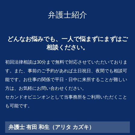
会社 更生 法
事業承継 奈良 弁護士 相談
離婚 子供
遺言 公正証書 費用
相続 株 評価
交通事故 大阪市 弁護士 相談
離婚 住宅ローン 財産分与
弁護士紹介
m&a 株式 譲渡
会社倒産 奈良 弁護士 相談
離婚 慰謝料
M&A とは
医療過誤 豊中市 弁護士 相談
審判離婚 期間
会社分割 従業員
不動産トラブル 奈良 弁護士 相談
離婚 方法
どんなお悩みでも、一人で悩まずにまずはご
会社 清算
顧問弁護士 大阪市 弁護士 相談
親権 父親
清算 結了
相談ください。
顧問弁護士 奈良 弁護士 相談
財産分与 相場
中小企業 M&A
事業承継 大阪市 弁護士 相談
子供 養育費
株式 譲渡
初回法律相談は30分まで無料で対応させていただいておりま
会社倒産 和歌山 弁護士 相談
事業 再編
す。また、事前のご予約があれば土日祝日、夜間でも相談可
不動産トラブル 豊中市 弁護士 相談
親族内 承継
能です。お仕事の関係で平日・日中に来所することが難しい
会社倒産 滋賀 弁護士 相談
不採算部門
交通事故 大 弁護士 相談
方は、お気軽にお問い合わせください。
顧問弁護士 兵庫 弁護士 相談
セカンドオピニンオンとして当事務所をご利用いただくこと
相続 吹田市 弁護士 相談
も可能です。
離婚 京都 弁護士 相談
弁護士 有田 和生（アリタ カズキ）