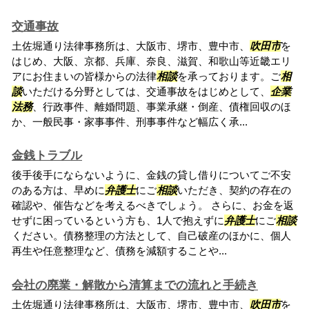
交通事故
土佐堀通り法律事務所は、大阪市、堺市、豊中市、
吹田市
を
はじめ、大阪、京都、兵庫、奈良、滋賀、和歌山等近畿エリ
アにお住まいの皆様からの法律
相談
を承っております。ご
相
談
いただける分野としては、交通事故をはじめとして、
企業
法務
、行政事件、離婚問題、事業承継・倒産、債権回収のほ
か、一般民事・家事事件、刑事事件など幅広く承...
金銭トラブル
後手後手にならないように、金銭の貸し借りについてご不安
のある方は、早めに
弁護士
にご
相談
いただき、契約の存在の
確認や、催告などを考えるべきでしょう。 さらに、お金を返
せずに困っているという方も、1人で抱えずに
弁護士
にご
相談
ください。債務整理の方法として、自己破産のほかに、個人
再生や任意整理など、債務を減額することや...
会社の廃業・解散から清算までの流れと手続き
土佐堀通り法律事務所は、大阪市、堺市、豊中市、
吹田市
を