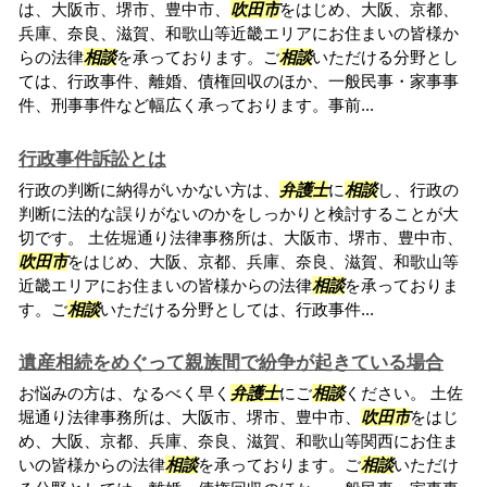
は、大阪市、堺市、豊中市、
吹田市
をはじめ、大阪、京都、
兵庫、奈良、滋賀、和歌山等近畿エリアにお住まいの皆様か
らの法律
相談
を承っております。ご
相談
いただける分野とし
ては、行政事件、離婚、債権回収のほか、一般民事・家事事
件、刑事事件など幅広く承っております。事前...
行政事件訴訟とは
行政の判断に納得がいかない方は、
弁護士
に
相談
し、行政の
判断に法的な誤りがないのかをしっかりと検討することが大
切です。 土佐堀通り法律事務所は、大阪市、堺市、豊中市、
吹田市
をはじめ、大阪、京都、兵庫、奈良、滋賀、和歌山等
近畿エリアにお住まいの皆様からの法律
相談
を承っておりま
す。ご
相談
いただける分野としては、行政事件...
遺産相続をめぐって親族間で紛争が起きている場合
お悩みの方は、なるべく早く
弁護士
にご
相談
ください。 土佐
堀通り法律事務所は、大阪市、堺市、豊中市、
吹田市
をはじ
め、大阪、京都、兵庫、奈良、滋賀、和歌山等関西にお住ま
いの皆様からの法律
相談
を承っております。ご
相談
いただけ