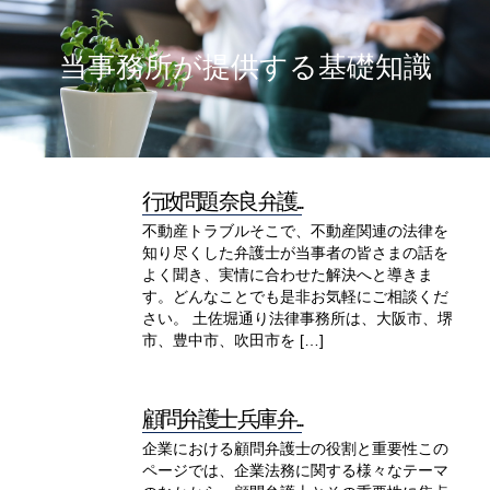
当事務所が提供する基礎知識
行政問題 奈良 弁護...
不動産トラブルそこで、不動産関連の法律を
知り尽くした弁護士が当事者の皆さまの話を
よく聞き、実情に合わせた解決へと導きま
す。どんなことでも是非お気軽にご相談くだ
さい。 土佐堀通り法律事務所は、大阪市、堺
市、豊中市、吹田市を […]
顧問弁護士 兵庫 弁...
企業における顧問弁護士の役割と重要性この
ページでは、企業法務に関する様々なテーマ