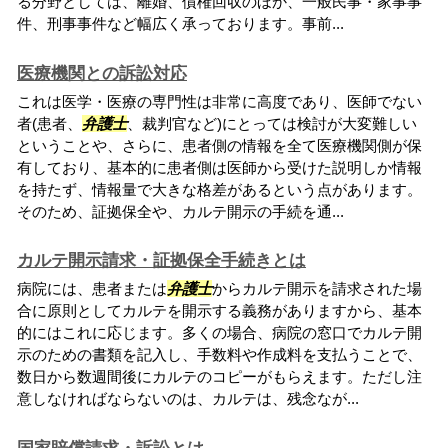
る分野としては、離婚、債権回収のほか、一般民事・家事事
件、刑事事件など幅広く承っております。事前...
医療機関との訴訟対応
これは医学・医療の専門性は非常に高度であり、医師でない
者(患者、
弁護士
、裁判官など)にとっては検討が大変難しい
ということや、さらに、患者側の情報を全て医療機関側が保
有しており、基本的に患者側は医師から受けた説明しか情報
を持たず、情報量で大きな格差があるという点があります。
そのため、証拠保全や、カルテ開示の手続を通...
カルテ開示請求・証拠保全手続きとは
病院には、患者または
弁護士
からカルテ開示を請求された場
合に原則としてカルテを開示する義務がありますから、基本
的にはこれに応じます。多くの場合、病院の窓口でカルテ開
示のための書類を記入し、手数料や作成料を支払うことで、
数日から数週間後にカルテのコピーがもらえます。ただし注
意しなければならないのは、カルテは、残念なが...