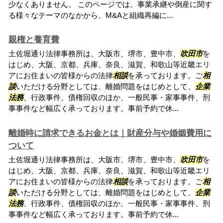
少なくありません。 このページでは、事業承継や倒産に関す
る様々なテーマのなかから、M&Aと組織再編に...
親権と養育費
土佐堀通り法律事務所は、大阪市、堺市、豊中市、
吹田市
を
はじめ、大阪、京都、兵庫、奈良、滋賀、和歌山等近畿エリ
アにお住まいの皆様からの法律
相談
を承っております。ご
相
談
いただける分野としては、離婚問題をはじめとして、
企業
法務
、行政事件、債権回収のほか、一般民事・家事事件、刑
事事件など幅広く承っております。事前予約で休...
離婚時に請求できるお金とは｜財産分与や婚姻費用に
ついて
土佐堀通り法律事務所は、大阪市、堺市、豊中市、
吹田市
を
はじめ、大阪、京都、兵庫、奈良、滋賀、和歌山等近畿エリ
アにお住まいの皆様からの法律
相談
を承っております。ご
相
談
いただける分野としては、離婚問題をはじめとして、
企業
法務
、行政事件、債権回収のほか、一般民事・家事事件、刑
事事件など幅広く承っております。事前予約で休...