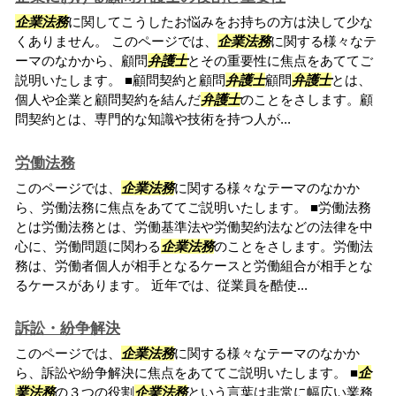
企業法務
に関してこうしたお悩みをお持ちの方は決して少な
くありません。 このページでは、
企業法務
に関する様々なテ
ーマのなかから、顧問
弁護士
とその重要性に焦点をあててご
説明いたします。 ■顧問契約と顧問
弁護士
顧問
弁護士
とは、
個人や企業と顧問契約を結んだ
弁護士
のことをさします。顧
問契約とは、専門的な知識や技術を持つ人が...
労働法務
このページでは、
企業法務
に関する様々なテーマのなかか
ら、労働法務に焦点をあててご説明いたします。 ■労働法務
とは労働法務とは、労働基準法や労働契約法などの法律を中
心に、労働問題に関わる
企業法務
のことをさします。労働法
務は、労働者個人が相手となるケースと労働組合が相手とな
るケースがあります。 近年では、従業員を酷使...
訴訟・紛争解決
このページでは、
企業法務
に関する様々なテーマのなかか
ら、訴訟や紛争解決に焦点をあててご説明いたします。 ■
企
業法務
の３つの役割
企業法務
という言葉は非常に幅広い業務