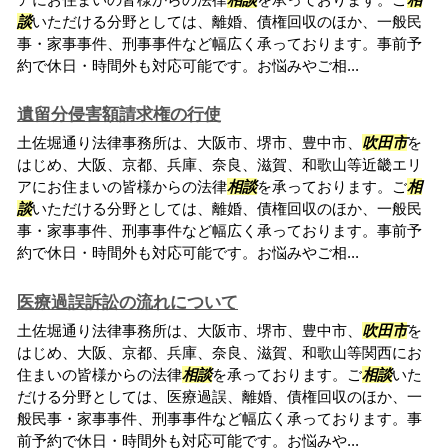
談
いただける分野としては、離婚、債権回収のほか、一般民
事・家事事件、刑事事件など幅広く承っております。事前予
約で休日・時間外も対応可能です。お悩みやご相...
遺留分侵害額請求権の行使
土佐堀通り法律事務所は、大阪市、堺市、豊中市、
吹田市
を
はじめ、大阪、京都、兵庫、奈良、滋賀、和歌山等近畿エリ
アにお住まいの皆様からの法律
相談
を承っております。ご
相
談
いただける分野としては、離婚、債権回収のほか、一般民
事・家事事件、刑事事件など幅広く承っております。事前予
約で休日・時間外も対応可能です。お悩みやご相...
医療過誤訴訟の流れについて
土佐堀通り法律事務所は、大阪市、堺市、豊中市、
吹田市
を
はじめ、大阪、京都、兵庫、奈良、滋賀、和歌山等関西にお
住まいの皆様からの法律
相談
を承っております。ご
相談
いた
だける分野としては、医療過誤、離婚、債権回収のほか、一
般民事・家事事件、刑事事件など幅広く承っております。事
前予約で休日・時間外も対応可能です。お悩みや...