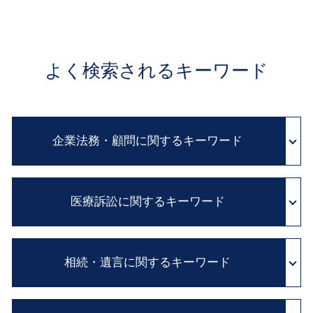
よく検索されるキーワード
企業法務・顧問に関するキーワード
民法改正 契約書 見直し
医療訴訟に関するキーワード
企業間 紛争
リーガルチェック とは
契約書 チェック
診断ミス 賠償
パワハラ 法 改正
相続・遺言に関するキーワード
診断ミス 医療過誤
法務 チェック
医療ミス 訴訟
訴訟 紛争解決
医療 裁判
遺言書 種類
弁護士 顧問 契約