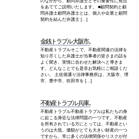
のなかから、顧問弁護士とその重要性に焦点
をあててご説明いたします。 ■顧問契約と顧
問弁護士顧問弁護士とは、個人や企業と顧問
契約を結んだ弁護士 […]
金銭トラブル 大阪市...
不動産トラブルそこで、不動産関連の法律を
知り尽くした弁護士が当事者の皆さまの話を
よく聞き、実情に合わせた解決へと導きま
す。どんなことでも是非お気軽にご相談くだ
さい。 土佐堀通り法律事務所は、大阪市、堺
市、豊中市、吹田市を […]
不動産トラブル 兵庫...
不動産トラブル不動産トラブルは私たちの身
に起こる身近な法律問題の一つです。不動産
を所有されている方にとっては、不動産とい
うのは大抵、価額がとても大きい財産の一つ
ですから、常に多くの法律関係やリスクが付