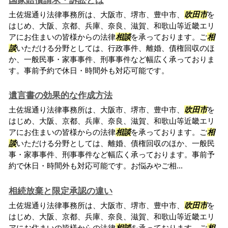
国家賠償請求・訴訟とは
土佐堀通り法律事務所は、大阪市、堺市、豊中市、
吹田市
を
はじめ、大阪、京都、兵庫、奈良、滋賀、和歌山等近畿エリ
アにお住まいの皆様からの法律
相談
を承っております。ご
相
談
いただける分野としては、行政事件、離婚、債権回収のほ
か、一般民事・家事事件、刑事事件など幅広く承っておりま
す。事前予約で休日・時間外も対応可能です。
遺言書の効果的な作成方法
土佐堀通り法律事務所は、大阪市、堺市、豊中市、
吹田市
を
はじめ、大阪、京都、兵庫、奈良、滋賀、和歌山等近畿エリ
アにお住まいの皆様からの法律
相談
を承っております。ご
相
談
いただける分野としては、離婚、債権回収のほか、一般民
事・家事事件、刑事事件など幅広く承っております。事前予
約で休日・時間外も対応可能です。お悩みやご相...
相続放棄と限定承認の違い
土佐堀通り法律事務所は、大阪市、堺市、豊中市、
吹田市
を
はじめ、大阪、京都、兵庫、奈良、滋賀、和歌山等近畿エリ
アにお住まいの皆様からの法律
相談
を承っております。ご
相