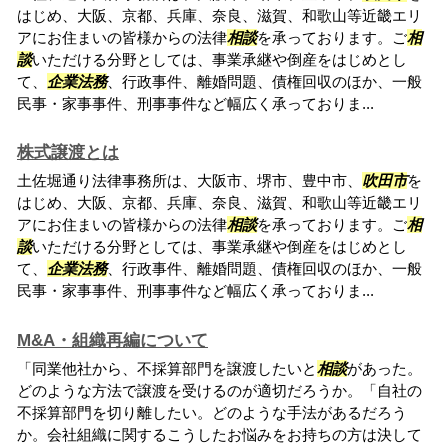
はじめ、大阪、京都、兵庫、奈良、滋賀、和歌山等近畿エリ
アにお住まいの皆様からの法律
相談
を承っております。ご
相
談
いただける分野としては、事業承継や倒産をはじめとし
て、
企業法務
、行政事件、離婚問題、債権回収のほか、一般
民事・家事事件、刑事事件など幅広く承っておりま...
株式譲渡とは
土佐堀通り法律事務所は、大阪市、堺市、豊中市、
吹田市
を
はじめ、大阪、京都、兵庫、奈良、滋賀、和歌山等近畿エリ
アにお住まいの皆様からの法律
相談
を承っております。ご
相
談
いただける分野としては、事業承継や倒産をはじめとし
て、
企業法務
、行政事件、離婚問題、債権回収のほか、一般
民事・家事事件、刑事事件など幅広く承っておりま...
M&A・組織再編について
「同業他社から、不採算部門を譲渡したいと
相談
があった。
どのような方法で譲渡を受けるのが適切だろうか。「自社の
不採算部門を切り離したい。どのような手法があるだろう
か。会社組織に関するこうしたお悩みをお持ちの方は決して