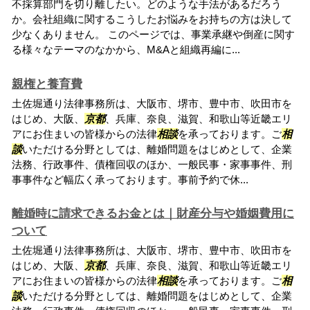
不採算部門を切り離したい。どのような手法があるだろう
か。会社組織に関するこうしたお悩みをお持ちの方は決して
少なくありません。 このページでは、事業承継や倒産に関す
る様々なテーマのなかから、M&Aと組織再編に...
親権と養育費
土佐堀通り法律事務所は、大阪市、堺市、豊中市、吹田市を
はじめ、大阪、
京都
、兵庫、奈良、滋賀、和歌山等近畿エリ
アにお住まいの皆様からの法律
相談
を承っております。ご
相
談
いただける分野としては、離婚問題をはじめとして、企業
法務、行政事件、債権回収のほか、一般民事・家事事件、刑
事事件など幅広く承っております。事前予約で休...
離婚時に請求できるお金とは｜財産分与や婚姻費用に
ついて
土佐堀通り法律事務所は、大阪市、堺市、豊中市、吹田市を
はじめ、大阪、
京都
、兵庫、奈良、滋賀、和歌山等近畿エリ
アにお住まいの皆様からの法律
相談
を承っております。ご
相
談
いただける分野としては、離婚問題をはじめとして、企業