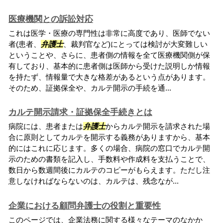
医療機関との訴訟対応
これは医学・医療の専門性は非常に高度であり、医師でない
者(患者、
弁護士
、裁判官など)にとっては検討が大変難しい
ということや、さらに、患者側の情報を全て医療機関側が保
有しており、基本的に患者側は医師から受けた説明しか情報
を持たず、情報量で大きな格差があるという点があります。
そのため、証拠保全や、カルテ開示の手続を通...
カルテ開示請求・証拠保全手続きとは
病院には、患者または
弁護士
からカルテ開示を請求された場
合に原則としてカルテを開示する義務がありますから、基本
的にはこれに応じます。多くの場合、病院の窓口でカルテ開
示のための書類を記入し、手数料や作成料を支払うことで、
数日から数週間後にカルテのコピーがもらえます。ただし注
意しなければならないのは、カルテは、残念なが...
企業における顧問弁護士の役割と重要性
このページでは、企業法務に関する様々なテーマのなかか