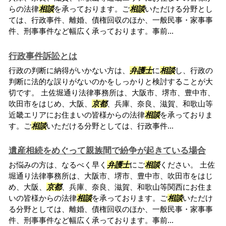
らの法律
相談
を承っております。ご
相談
いただける分野とし
ては、行政事件、離婚、債権回収のほか、一般民事・家事事
件、刑事事件など幅広く承っております。事前...
行政事件訴訟とは
行政の判断に納得がいかない方は、
弁護士
に
相談
し、行政の
判断に法的な誤りがないのかをしっかりと検討することが大
切です。 土佐堀通り法律事務所は、大阪市、堺市、豊中市、
吹田市をはじめ、大阪、
京都
、兵庫、奈良、滋賀、和歌山等
近畿エリアにお住まいの皆様からの法律
相談
を承っておりま
す。ご
相談
いただける分野としては、行政事件...
遺産相続をめぐって親族間で紛争が起きている場合
お悩みの方は、なるべく早く
弁護士
にご
相談
ください。 土佐
堀通り法律事務所は、大阪市、堺市、豊中市、吹田市をはじ
め、大阪、
京都
、兵庫、奈良、滋賀、和歌山等関西にお住ま
いの皆様からの法律
相談
を承っております。ご
相談
いただけ
る分野としては、離婚、債権回収のほか、一般民事・家事事
件、刑事事件など幅広く承っております。事前...