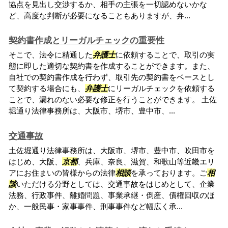
協点を見出し交渉するか、相手の主張を一切認めないかな
ど、高度な判断が必要になることもありますが、弁...
契約書作成とリーガルチェックの重要性
そこで、法令に精通した
弁護士
に依頼することで、取引の実
態に即した適切な契約書を作成することができます。また、
自社での契約書作成を行わず、取引先の契約書をベースとし
て契約する場合にも、
弁護士
にリーガルチェックを依頼する
ことで、漏れのない必要な修正を行うことができます。 土佐
堀通り法律事務所は、大阪市、堺市、豊中市、...
交通事故
土佐堀通り法律事務所は、大阪市、堺市、豊中市、吹田市を
はじめ、大阪、
京都
、兵庫、奈良、滋賀、和歌山等近畿エリ
アにお住まいの皆様からの法律
相談
を承っております。ご
相
談
いただける分野としては、交通事故をはじめとして、企業
法務、行政事件、離婚問題、事業承継・倒産、債権回収のほ
か、一般民事・家事事件、刑事事件など幅広く承...