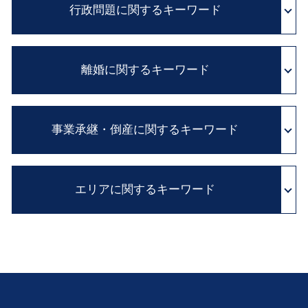
カルテ 改ざん
行政問題に関するキーワード
単純承認 限定承認
民法改正 契約書 見直し
カルテ 開示請求
積極財産 とは
訴訟 紛争解決
医療事故 医療過誤
遺留分 侵害額請求権
パワハラ 法 改正
不服 申し立て 審査 請求
医師 説明義務違反
公正証書遺言 必要書類
弁護士 顧問 契約
離婚に関するキーワード
実質的 当事者 訴訟
医療過誤 adr
年金 相続
法務 チェック
行政 処分 免許
医療事故 調査
相続放棄 とは
企業 コンプライアンス
異議 申し立て 審査 請求
証拠保全 カメラマン
離婚 子供
消極財産 とは
職場 ハラスメント
国家 賠償請求
診断ミス 賠償
事業承継・倒産に関するキーワード
離婚 方法
相続財産 調査
契約書 チェック
国家賠償法 と は
医療 裁判
養育費 支払い 義務
限定承認 とは
リーガルチェック とは
行政 処分 取り消し
医療事故 損害賠償
別居 離婚
遺留分 とは
セクハラ 対処
会社 解散 手続き
行政 不服 申し立て
医師 説明義務
家庭裁判所 離婚
相続 手続 流れ
会社 内部告発
エリアに関するキーワード
親族内 承継
住民 監査請求 とは
医療過誤 示談交渉 期間
浮気 慰謝料
相続税 申告 期限
企業法務 とは
組織再編 とは
行政事件 訴訟法
証拠保全 申立書
LINE 浮気 証拠
相続 争い
事業承継 とは
抗告 訴訟
診断ミス 医療過誤
金銭トラブル 堺市 弁護士 相談
不貞行為 定義
住宅 ローン 相続
株式 譲渡
医療事故 賠償金
行政問題 吹田市 弁護士 相談
離婚 手続き
自筆証書 遺言 財産目録
私的整理 とは
医療ミス 裁判
会社倒産 豊中市 弁護士 相談
離婚 慰謝料
遺言書 種類
m&a 株式 譲渡
事業承継 大 弁護士 相談
親権 監護権
公証役場 遺言
事業 再編
相続 大 弁護士 相談
dv 離婚
自筆証書 遺言 法務局