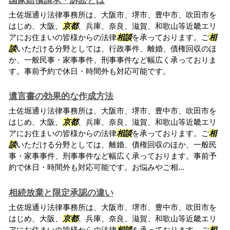
国家賠償請求・訴訟とは
土佐堀通り法律事務所は、大阪市、堺市、豊中市、吹田市を
はじめ、大阪、
京都
、兵庫、奈良、滋賀、和歌山等近畿エリ
アにお住まいの皆様からの法律
相談
を承っております。ご
相
談
いただける分野としては、行政事件、離婚、債権回収のほ
か、一般民事・家事事件、刑事事件など幅広く承っておりま
す。事前予約で休日・時間外も対応可能です。
遺言書の効果的な作成方法
土佐堀通り法律事務所は、大阪市、堺市、豊中市、吹田市を
はじめ、大阪、
京都
、兵庫、奈良、滋賀、和歌山等近畿エリ
アにお住まいの皆様からの法律
相談
を承っております。ご
相
談
いただける分野としては、離婚、債権回収のほか、一般民
事・家事事件、刑事事件など幅広く承っております。事前予
約で休日・時間外も対応可能です。お悩みやご相...
相続放棄と限定承認の違い
土佐堀通り法律事務所は、大阪市、堺市、豊中市、吹田市を
はじめ、大阪、
京都
、兵庫、奈良、滋賀、和歌山等近畿エリ
アにお住まいの皆様からの法律
相談
を承っております。ご
相