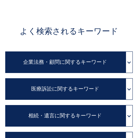
よく検索されるキーワード
企業法務・顧問に関するキーワード
顧問 弁護士 とは
医療訴訟に関するキーワード
民法改正 業務委託 契約書 見直し
顧問弁護士 メリット
契約書 雛形
医療 過誤 事例
企業間 紛争
相続・遺言に関するキーワード
病院 カルテ 開示
顧問弁護士 費用
医療事故 とは
予防法務 とは
証拠 保全
相続 流れ
クレーム 対応