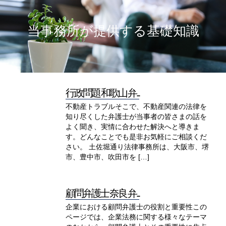
当事務所が提供する基礎知識
行政問題 和歌山 弁...
不動産トラブルそこで、不動産関連の法律を
知り尽くした弁護士が当事者の皆さまの話を
よく聞き、実情に合わせた解決へと導きま
す。どんなことでも是非お気軽にご相談くだ
さい。 土佐堀通り法律事務所は、大阪市、堺
市、豊中市、吹田市を […]
顧問弁護士 奈良 弁...
企業における顧問弁護士の役割と重要性この
ページでは、企業法務に関する様々なテーマ