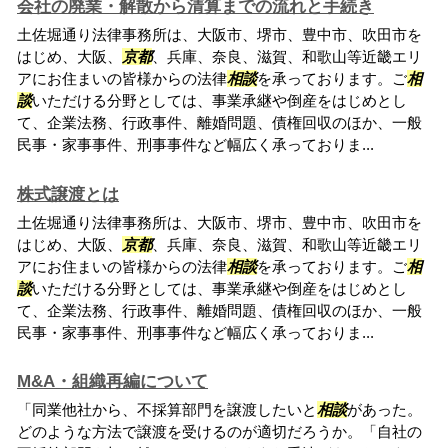
会社の廃業・解散から清算までの流れと手続き
土佐堀通り法律事務所は、大阪市、堺市、豊中市、吹田市を
はじめ、大阪、
京都
、兵庫、奈良、滋賀、和歌山等近畿エリ
アにお住まいの皆様からの法律
相談
を承っております。ご
相
談
いただける分野としては、事業承継や倒産をはじめとし
て、企業法務、行政事件、離婚問題、債権回収のほか、一般
民事・家事事件、刑事事件など幅広く承っておりま...
株式譲渡とは
土佐堀通り法律事務所は、大阪市、堺市、豊中市、吹田市を
はじめ、大阪、
京都
、兵庫、奈良、滋賀、和歌山等近畿エリ
アにお住まいの皆様からの法律
相談
を承っております。ご
相
談
いただける分野としては、事業承継や倒産をはじめとし
て、企業法務、行政事件、離婚問題、債権回収のほか、一般
民事・家事事件、刑事事件など幅広く承っておりま...
M&A・組織再編について
「同業他社から、不採算部門を譲渡したいと
相談
があった。
どのような方法で譲渡を受けるのが適切だろうか。「自社の