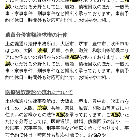
談
いただける分野としては、離婚、債権回収のほか、一般民
事・家事事件、刑事事件など幅広く承っております。事前予
約で休日・時間外も対応可能です。お悩みやご相...
遺留分侵害額請求権の行使
土佐堀通り法律事務所は、大阪市、堺市、豊中市、吹田市を
はじめ、大阪、
京都
、兵庫、奈良、滋賀、和歌山等近畿エリ
アにお住まいの皆様からの法律
相談
を承っております。ご
相
談
いただける分野としては、離婚、債権回収のほか、一般民
事・家事事件、刑事事件など幅広く承っております。事前予
約で休日・時間外も対応可能です。お悩みやご相...
医療過誤訴訟の流れについて
土佐堀通り法律事務所は、大阪市、堺市、豊中市、吹田市を
はじめ、大阪、
京都
、兵庫、奈良、滋賀、和歌山等関西にお
住まいの皆様からの法律
相談
を承っております。ご
相談
いた
だける分野としては、医療過誤、離婚、債権回収のほか、一
般民事・家事事件、刑事事件など幅広く承っております。事
前予約で休日・時間外も対応可能です。お悩みや...