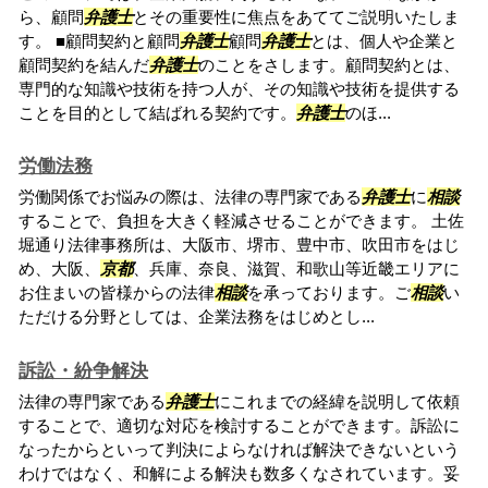
ら、顧問
弁護士
とその重要性に焦点をあててご説明いたしま
す。 ■顧問契約と顧問
弁護士
顧問
弁護士
とは、個人や企業と
顧問契約を結んだ
弁護士
のことをさします。顧問契約とは、
専門的な知識や技術を持つ人が、その知識や技術を提供する
ことを目的として結ばれる契約です。
弁護士
のほ...
労働法務
労働関係でお悩みの際は、法律の専門家である
弁護士
に
相談
することで、負担を大きく軽減させることができます。 土佐
堀通り法律事務所は、大阪市、堺市、豊中市、吹田市をはじ
め、大阪、
京都
、兵庫、奈良、滋賀、和歌山等近畿エリアに
お住まいの皆様からの法律
相談
を承っております。ご
相談
い
ただける分野としては、企業法務をはじめとし...
訴訟・紛争解決
法律の専門家である
弁護士
にこれまでの経緯を説明して依頼
することで、適切な対応を検討することができます。訴訟に
なったからといって判決によらなければ解決できないという
わけではなく、和解による解決も数多くなされています。妥