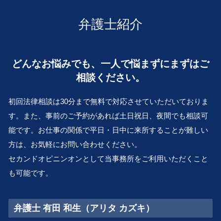
民事再生 会社 更生
行政問題 滋賀 弁護士 相談
養育費 相場
相続人 調査
従業員承継 株価
企業法務 堺市 弁護士 相談
離婚調停 必要書類
弁護士紹介
株式 売買 契約書
事業承継 京都 弁護士 相談
離婚 財産分与
再建 会社
金銭トラブル 吹田市 弁護士 相談
子供 養育費
経営権 譲渡
会社倒産 奈良 弁護士 相談
離婚 裁判
どんなお悩みでも、一人で悩まずにまずはご
会社 倒産 したら
相続 滋賀 弁護士 相談
財産分与 相場
M&A とは
相談ください。
金銭トラブル 滋賀 弁護士 相談
不貞行為 離婚できない
中小企業 M&A
相続 堺市 弁護士 相談
離婚 裁判費用
破産管財人 とは
初回法律相談は30分まで無料で対応させていただいておりま
会社倒産 堺市 弁護士 相談
清算 結了
す。また、事前のご予約があれば土日祝日、夜間でも相談可
離婚 堺市 弁護士 相談
会社 清算
能です。お仕事の関係で平日・日中に来所することが難しい
顧問弁護士 豊中市 弁護士 相談
解散 清算 スケジュール
交通事故 大 弁護士 相談
方は、お気軽にお問い合わせください。
会社倒産 吹田市 弁護士 相談
セカンドオピニンオンとして当事務所をご利用いただくこと
行政問題 大阪市 弁護士 相談
も可能です。
顧問弁護士 兵庫 弁護士 相談
弁護士 有田 和生（アリタ カズキ）