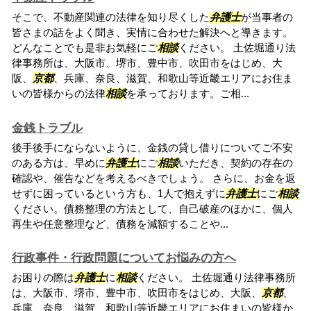
そこで、不動産関連の法律を知り尽くした
弁護士
が当事者の
皆さまの話をよく聞き、実情に合わせた解決へと導きます。
どんなことでも是非お気軽にご
相談
ください。 土佐堀通り法
律事務所は、大阪市、堺市、豊中市、吹田市をはじめ、大
阪、
京都
、兵庫、奈良、滋賀、和歌山等近畿エリアにお住ま
いの皆様からの法律
相談
を承っております。ご相...
金銭トラブル
後手後手にならないように、金銭の貸し借りについてご不安
のある方は、早めに
弁護士
にご
相談
いただき、契約の存在の
確認や、催告などを考えるべきでしょう。 さらに、お金を返
せずに困っているという方も、1人で抱えずに
弁護士
にご
相談
ください。債務整理の方法として、自己破産のほかに、個人
再生や任意整理など、債務を減額することや...
行政事件・行政問題についてお悩みの方へ
お困りの際は
弁護士
に
相談
ください。 土佐堀通り法律事務所
は、大阪市、堺市、豊中市、吹田市をはじめ、大阪、
京都
、
兵庫、奈良、滋賀、和歌山等近畿エリアにお住まいの皆様か