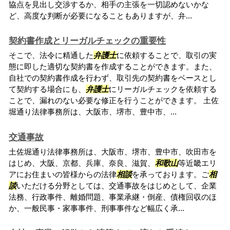
協点を見出し交渉するか、相手の主張を一切認めないかな
ど、高度な判断が必要になることもありますが、弁...
契約書作成とリーガルチェックの重要性
そこで、法令に精通した
弁護士
に依頼することで、取引の実
態に即した適切な契約書を作成することができます。また、
自社での契約書作成を行わず、取引先の契約書をベースとし
て契約する場合にも、
弁護士
にリーガルチェックを依頼する
ことで、漏れのない必要な修正を行うことができます。 土佐
堀通り法律事務所は、大阪市、堺市、豊中市、...
交通事故
土佐堀通り法律事務所は、大阪市、堺市、豊中市、吹田市を
はじめ、大阪、京都、兵庫、奈良、滋賀、
和歌山
等近畿エリ
アにお住まいの皆様からの法律
相談
を承っております。ご
相
談
いただける分野としては、交通事故をはじめとして、企業
法務、行政事件、離婚問題、事業承継・倒産、債権回収のほ
か、一般民事・家事事件、刑事事件など幅広く承...