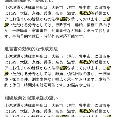
国家賠償請求・訴訟とは
土佐堀通り法律事務所は、大阪市、堺市、豊中市、吹田市を
はじめ、大阪、京都、兵庫、奈良、滋賀、
和歌山
等近畿エリ
アにお住まいの皆様からの法律
相談
を承っております。ご
相
談
いただける分野としては、行政事件、離婚、債権回収のほ
か、一般民事・家事事件、刑事事件など幅広く承っておりま
す。事前予約で休日・時間外も対応可能です。
遺言書の効果的な作成方法
土佐堀通り法律事務所は、大阪市、堺市、豊中市、吹田市を
はじめ、大阪、京都、兵庫、奈良、滋賀、
和歌山
等近畿エリ
アにお住まいの皆様からの法律
相談
を承っております。ご
相
談
いただける分野としては、離婚、債権回収のほか、一般民
事・家事事件、刑事事件など幅広く承っております。事前予
約で休日・時間外も対応可能です。お悩みやご相...
相続放棄と限定承認の違い
土佐堀通り法律事務所は、大阪市、堺市、豊中市、吹田市を
はじめ、大阪、京都、兵庫、奈良、滋賀、
和歌山
等近畿エリ
アにお住まいの皆様からの法律
相談
を承っております。ご
相