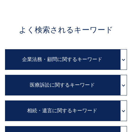
よく検索されるキーワード
企業法務・顧問に関するキーワード
顧問弁護士 メリット
医療訴訟に関するキーワード
顧問弁護士 費用
企業法務 とは
契約書 チェック
カルテ 改ざん
企業 コンプライアンス
相続・遺言に関するキーワード
医療事故 医療過誤
予防法務 とは
医療事故 賠償金
セクハラ 対処
診断ミス 医療過誤
自筆証書 遺言 財産目録
企業間 紛争