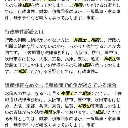
らの法律
相談
を承っております。ご
相談
いただける分野とし
ては、行政事件、離婚、債権回収のほか、一般民事・家事事
件、刑事事件など幅広く承っております。事前...
行政事件訴訟とは
行政の判断に納得がいかない方は、
弁護士
に
相談
し、行政の
判断に法的な誤りがないのかをしっかりと検討することが大
切です。 土佐堀通り法律事務所は、大阪市、堺市、豊中市、
吹田市をはじめ、大阪、京都、兵庫、奈良、滋賀、
和歌山
等
近畿エリアにお住まいの皆様からの法律
相談
を承っておりま
す。ご
相談
いただける分野としては、行政事件...
遺産相続をめぐって親族間で紛争が起きている場合
お悩みの方は、なるべく早く
弁護士
にご
相談
ください。 土佐
堀通り法律事務所は、大阪市、堺市、豊中市、吹田市をはじ
め、大阪、京都、兵庫、奈良、滋賀、
和歌山
等関西にお住ま
いの皆様からの法律
相談
を承っております。ご
相談
いただけ
る分野としては、離婚、債権回収のほか、一般民事・家事事
件、刑事事件など幅広く承っております。事前...