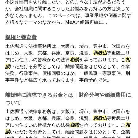
不採算部門を切り離したい。どのような手法があるだろう
か。会社組織に関するこうしたお悩みをお持ちの方は決して
少なくありません。 このページでは、事業承継や倒産に関す
る様々なテーマのなかから、M&Aと組織再編に...
親権と養育費
土佐堀通り法律事務所は、大阪市、堺市、豊中市、吹田市を
はじめ、大阪、京都、兵庫、奈良、滋賀、
和歌山
等近畿エリ
アにお住まいの皆様からの法律
相談
を承っております。ご
相
談
いただける分野としては、離婚問題をはじめとして、企業
法務、行政事件、債権回収のほか、一般民事・家事事件、刑
事事件など幅広く承っております。事前予約で休...
離婚時に請求できるお金とは｜財産分与や婚姻費用に
ついて
土佐堀通り法律事務所は、大阪市、堺市、豊中市、吹田市を
はじめ、大阪、京都、兵庫、奈良、滋賀、
和歌山
等近畿エリ
アにお住まいの皆様からの法律
相談
を承っております。ご
相
談
いただける分野としては、離婚問題をはじめとして、企業