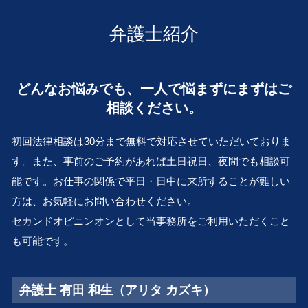
会社 倒産 したら
医療過誤 滋賀 弁護士 相談
別居 離婚
財産目録 書き方
私的整理 とは
事業承継 和歌山 弁護士 相談
婚姻費用 計算
弁護士紹介
破産管財人 とは
事業承継 大阪市 弁護士 相談
親権 父親
会社分割 従業員
交通事故 滋賀 弁護士 相談
親権 監護権
従業員承継 株価
行政問題 兵庫 弁護士 相談
離婚 手続き
どんなお悩みでも、一人で悩まずにまずはご
m&a 株式 譲渡
事業承継 奈良 弁護士 相談
養育費 支払い 義務
中小企業 M&A
相談ください。
不動産トラブル 大 弁護士 相談
財産分与 相場
民事再生 会社 更生
離婚 吹田市 弁護士 相談
dv 離婚
親族内 承継
初回法律相談は30分まで無料で対応させていただいておりま
企業法務 大阪市 弁護士 相談
M&A とは
す。また、事前のご予約があれば土日祝日、夜間でも相談可
離婚 和歌山 弁護士 相談
会社 更生 法
能です。お仕事の関係で平日・日中に来所することが難しい
顧問弁護士 大 弁護士 相談
株式 売買 契約書
不動産トラブル 奈良 弁護士 相談
方は、お気軽にお問い合わせください。
相続 奈良 弁護士 相談
セカンドオピニンオンとして当事務所をご利用いただくこと
遺言作成 大 弁護士 相談
も可能です。
離婚 奈良 弁護士 相談
弁護士 有田 和生（アリタ カズキ）