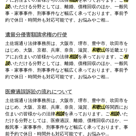
談
いただける分野としては、離婚、債権回収のほか、一般民
事・家事事件、刑事事件など幅広く承っております。事前予
約で休日・時間外も対応可能です。お悩みやご相...
遺留分侵害額請求権の行使
土佐堀通り法律事務所は、大阪市、堺市、豊中市、吹田市を
はじめ、大阪、京都、兵庫、奈良、滋賀、
和歌山
等近畿エリ
アにお住まいの皆様からの法律
相談
を承っております。ご
相
談
いただける分野としては、離婚、債権回収のほか、一般民
事・家事事件、刑事事件など幅広く承っております。事前予
約で休日・時間外も対応可能です。お悩みやご相...
医療過誤訴訟の流れについて
土佐堀通り法律事務所は、大阪市、堺市、豊中市、吹田市を
はじめ、大阪、京都、兵庫、奈良、滋賀、
和歌山
等関西にお
住まいの皆様からの法律
相談
を承っております。ご
相談
いた
だける分野としては、医療過誤、離婚、債権回収のほか、一
般民事・家事事件、刑事事件など幅広く承っております。事
前予約で休日・時間外も対応可能です。お悩みや...