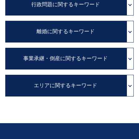
医師 説明義務違反
行政問題に関するキーワード
積極財産 とは
訴訟 紛争解決
医師 説明義務
限定承認 とは
民法改正 業務委託 契約書 見直し
医療過誤 adr
自筆証書 遺言 法務局
顧問 弁護士 とは
住民 監査請求 とは
病院 カルテ 開示
相続 廃除
クレーム 対応
離婚に関するキーワード
抗告 訴訟
医療ミス 訴訟
公証役場 遺言
職場 ハラスメント
異議 申し立て 審査 請求
医療 裁判
内縁の妻 相続
契約書 雛形
不服 申し立て 審査 請求
医療過誤 訴訟
離婚 慰謝料
遺産分割協議書 必要
民法改正 契約書 見直し
国家賠償法 と は
医療 訴訟
事業承継・倒産に関するキーワード
離婚 養育費
相続 借金
会社 内部告発
実質的 当事者 訴訟
証拠 保全
家庭裁判所 離婚
遺留分 減殺請求 改正
法務 チェック
国家 賠償請求
医療事故 損害賠償
離婚 方法
相続放棄 とは
パワー ハラスメント
会社 解散
行政事件 訴訟法
医療ミス 裁判
離婚調停 親権
消極財産 とは
リーガルチェック とは
エリアに関するキーワード
清算 結了
行政 処分 取り消し
医療 過誤 事例
浮気 慰謝料
公正証書遺言 必要書類
弁護士 顧問 契約
解散 清算 スケジュール
行政 不服 申し立て
証拠保全 カメラマン
不貞行為 離婚できない
遺言 公正証書 費用
相続 株 評価
行政 処分 免許
医療事故 調査
遺言作成 奈良 弁護士 相談
協議離婚 とは
住宅 ローン 相続
会社 清算
adr とは 医療
相続 大 弁護士 相談
離婚 生活費
相続 手続 流れ
経営権 譲渡
医療過誤 示談交渉 期間
企業法務 吹田市 弁護士 相談
離婚 子供
相続 争い
事業承継 とは
行政問題 奈良 弁護士 相談
養育費 相場
相続 放棄 期限
不採算部門
顧問弁護士 滋賀 弁護士 相談
審判離婚 期間
相続税 申告 期限