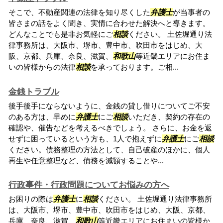
そこで、不動産関連の法律を知り尽くした
弁護士
が当事者の
皆さまの話をよく聞き、実情に合わせた解決へと導きます。
どんなことでも是非お気軽にご
相談
ください。 土佐堀通り法
律事務所は、大阪市、堺市、豊中市、吹田市をはじめ、大
阪、京都、兵庫、奈良、滋賀、
和歌山
等近畿エリアにお住ま
いの皆様からの法律
相談
を承っております。ご相...
金銭トラブル
後手後手にならないように、金銭の貸し借りについてご不安
のある方は、早めに
弁護士
にご
相談
いただき、契約の存在の
確認や、催告などを考えるべきでしょう。 さらに、お金を返
せずに困っているという方も、1人で抱えずに
弁護士
にご
相談
ください。債務整理の方法として、自己破産のほかに、個人
再生や任意整理など、債務を減額することや...
行政事件・行政問題についてお悩みの方へ
お困りの際は
弁護士
に
相談
ください。 土佐堀通り法律事務所
は、大阪市、堺市、豊中市、吹田市をはじめ、大阪、京都、
兵庫、奈良、滋賀、
和歌山
等近畿エリアにお住まいの皆様か