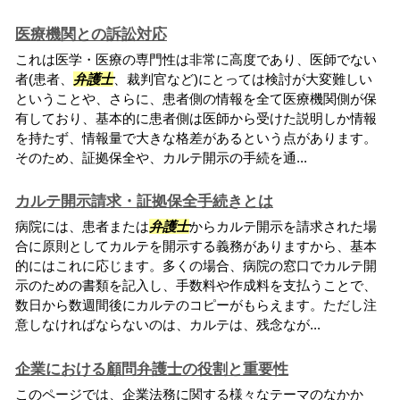
医療機関との訴訟対応
これは医学・医療の専門性は非常に高度であり、医師でない
者(患者、
弁護士
、裁判官など)にとっては検討が大変難しい
ということや、さらに、患者側の情報を全て医療機関側が保
有しており、基本的に患者側は医師から受けた説明しか情報
を持たず、情報量で大きな格差があるという点があります。
そのため、証拠保全や、カルテ開示の手続を通...
カルテ開示請求・証拠保全手続きとは
病院には、患者または
弁護士
からカルテ開示を請求された場
合に原則としてカルテを開示する義務がありますから、基本
的にはこれに応じます。多くの場合、病院の窓口でカルテ開
示のための書類を記入し、手数料や作成料を支払うことで、
数日から数週間後にカルテのコピーがもらえます。ただし注
意しなければならないのは、カルテは、残念なが...
企業における顧問弁護士の役割と重要性
このページでは、企業法務に関する様々なテーマのなかか