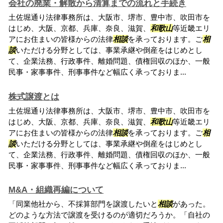
会社の廃業・解散から清算までの流れと手続き
土佐堀通り法律事務所は、大阪市、堺市、豊中市、吹田市を
はじめ、大阪、京都、兵庫、奈良、滋賀、
和歌山
等近畿エリ
アにお住まいの皆様からの法律
相談
を承っております。ご
相
談
いただける分野としては、事業承継や倒産をはじめとし
て、企業法務、行政事件、離婚問題、債権回収のほか、一般
民事・家事事件、刑事事件など幅広く承っておりま...
株式譲渡とは
土佐堀通り法律事務所は、大阪市、堺市、豊中市、吹田市を
はじめ、大阪、京都、兵庫、奈良、滋賀、
和歌山
等近畿エリ
アにお住まいの皆様からの法律
相談
を承っております。ご
相
談
いただける分野としては、事業承継や倒産をはじめとし
て、企業法務、行政事件、離婚問題、債権回収のほか、一般
民事・家事事件、刑事事件など幅広く承っておりま...
M&A・組織再編について
「同業他社から、不採算部門を譲渡したいと
相談
があった。
どのような方法で譲渡を受けるのが適切だろうか。「自社の