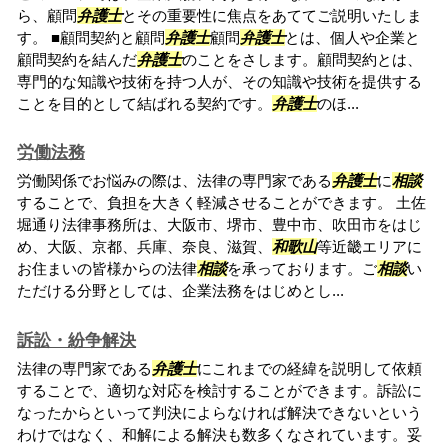
ら、顧問
弁護士
とその重要性に焦点をあててご説明いたしま
す。 ■顧問契約と顧問
弁護士
顧問
弁護士
とは、個人や企業と
顧問契約を結んだ
弁護士
のことをさします。顧問契約とは、
専門的な知識や技術を持つ人が、その知識や技術を提供する
ことを目的として結ばれる契約です。
弁護士
のほ...
労働法務
労働関係でお悩みの際は、法律の専門家である
弁護士
に
相談
することで、負担を大きく軽減させることができます。 土佐
堀通り法律事務所は、大阪市、堺市、豊中市、吹田市をはじ
め、大阪、京都、兵庫、奈良、滋賀、
和歌山
等近畿エリアに
お住まいの皆様からの法律
相談
を承っております。ご
相談
い
ただける分野としては、企業法務をはじめとし...
訴訟・紛争解決
法律の専門家である
弁護士
にこれまでの経緯を説明して依頼
することで、適切な対応を検討することができます。訴訟に
なったからといって判決によらなければ解決できないという
わけではなく、和解による解決も数多くなされています。妥