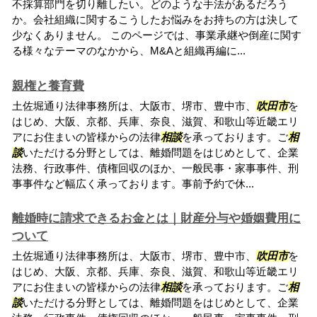
不採算部門を切り離したい。どのような手法があるだろう
か。会社組織に関するこうしたお悩みをお持ちの方は決して
少なくありません。 このページでは、事業承継や倒産に関す
る様々なテーマのなかから、M&Aと組織再編に...
親権と養育費
土佐堀通り法律事務所は、大阪市、堺市、豊中市、
吹田市
を
はじめ、大阪、京都、兵庫、奈良、滋賀、和歌山等近畿エリ
アにお住まいの皆様からの法律
相談
を承っております。ご
相
談
いただける分野としては、離婚問題をはじめとして、企業
法務、行政事件、債権回収のほか、一般民事・家事事件、刑
事事件など幅広く承っております。事前予約で休...
離婚時に請求できるお金とは｜財産分与や婚姻費用に
ついて
土佐堀通り法律事務所は、大阪市、堺市、豊中市、
吹田市
を
はじめ、大阪、京都、兵庫、奈良、滋賀、和歌山等近畿エリ
アにお住まいの皆様からの法律
相談
を承っております。ご
相
談
いただける分野としては、離婚問題をはじめとして、企業