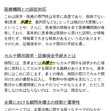
医療機関との訴訟対応
これは医学・医療の専門性は非常に高度であり、医師でない
者(患者、
弁護士
、裁判官など)にとっては検討が大変難しい
ということや、さらに、患者側の情報を全て医療機関側が保
有しており、基本的に患者側は医師から受けた説明しか情報
を持たず、情報量で大きな格差があるという点があります。
そのため、証拠保全や、カルテ開示の手続を通...
カルテ開示請求・証拠保全手続きとは
病院には、患者または
弁護士
からカルテ開示を請求された場
合に原則としてカルテを開示する義務がありますから、基本
的にはこれに応じます。多くの場合、病院の窓口でカルテ開
示のための書類を記入し、手数料や作成料を支払うことで、
数日から数週間後にカルテのコピーがもらえます。ただし注
意しなければならないのは、カルテは、残念なが...
企業における顧問弁護士の役割と重要性
このページでは、企業法務に関する様々なテーマのなかか