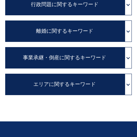
医療 訴訟
行政問題に関するキーワード
自筆証書 遺言 法務局
企業法務 とは
医療事故 医療過誤
公正証書遺言 必要書類
弁護士 顧問 契約
医療過誤 adr
財産目録 書き方
顧問弁護士 メリット
実質的 当事者 訴訟
証拠保全 カメラマン
遺留分 とは
顧問弁護士 費用
離婚に関するキーワード
行政 処分 取り消し
証拠保全 申立書
相続放棄 とは
予防法務 とは
住民 監査請求 とは
医療事故 損害賠償
限定承認 とは
セクハラ 対処
国家賠償法 と は
医療ミス 訴訟
子供 養育費
相続 放棄 期限
訴訟 紛争解決
抗告 訴訟
カルテ 開示請求
事業承継・倒産に関するキーワード
不貞行為 定義
相続 争い
契約書 雛形
行政事件 訴訟法
医師 説明義務
浮気 慰謝料
相続税 申告 期限
企業 コンプライアンス
行政 処分 免許
医療ミス 裁判
離婚 親権
遺言 公正証書 費用
顧問 弁護士 とは
会社 倒産 したら
行政 不服 申し立て
医療 過誤 事例
別居中 不貞行為
遺言書 種類
法務 チェック
エリアに関するキーワード
清算 結了
異議 申し立て 審査 請求
診断ミス 医療過誤
財産分与 相場
相続 問題 兄弟 争い
企業間 紛争
会社分割 従業員
不服 申し立て 審査 請求
医療事故 とは
離婚 方法
相続財産 調査
事業承継 とは
国家 賠償請求
医療事故 調査
企業法務 滋賀 弁護士 相談
養育費 相場
遺留分 侵害額請求権
相続 株 評価
カルテ 改ざん
不動産トラブル 京都 弁護士 相談
離婚訴訟 費用
住宅 ローン 相続
会社 解散
医療過誤 訴訟
会社倒産 和歌山 弁護士 相談
離婚 子供
遺留分 減殺請求 改正
従業員承継 株価
相続 兵庫 弁護士 相談
不倫 親権
自筆証書 遺言 財産目録
株式 譲渡
不動産トラブル 兵庫 弁護士 相談
協議離婚 とは
内縁の妻 相続