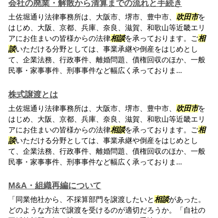
会社の廃業・解散から清算までの流れと手続き
土佐堀通り法律事務所は、大阪市、堺市、豊中市、
吹田市
を
はじめ、大阪、京都、兵庫、奈良、滋賀、和歌山等近畿エリ
アにお住まいの皆様からの法律
相談
を承っております。ご
相
談
いただける分野としては、事業承継や倒産をはじめとし
て、企業法務、行政事件、離婚問題、債権回収のほか、一般
民事・家事事件、刑事事件など幅広く承っておりま...
株式譲渡とは
土佐堀通り法律事務所は、大阪市、堺市、豊中市、
吹田市
を
はじめ、大阪、京都、兵庫、奈良、滋賀、和歌山等近畿エリ
アにお住まいの皆様からの法律
相談
を承っております。ご
相
談
いただける分野としては、事業承継や倒産をはじめとし
て、企業法務、行政事件、離婚問題、債権回収のほか、一般
民事・家事事件、刑事事件など幅広く承っておりま...
M&A・組織再編について
「同業他社から、不採算部門を譲渡したいと
相談
があった。
どのような方法で譲渡を受けるのが適切だろうか。「自社の