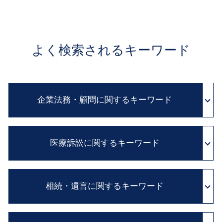
よく検索されるキーワード
企業法務・顧問に関するキーワード
リーガルチェック とは
医療訴訟に関するキーワード
民法改正 契約書 見直し
クレーム 対応
契約書 チェック
adr とは 医療
職場 ハラスメント
相続・遺言に関するキーワード
医療過誤 示談交渉 期間
パワハラ 法 改正
証拠 保全
会社 内部告発
医師 説明義務違反
相続 借金
民法改正 業務委託 契約書 見直し