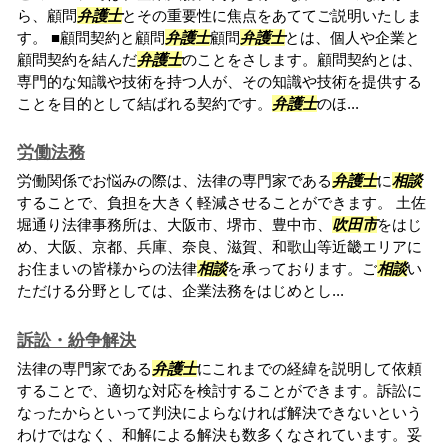
ら、顧問
弁護士
とその重要性に焦点をあててご説明いたしま
す。 ■顧問契約と顧問
弁護士
顧問
弁護士
とは、個人や企業と
顧問契約を結んだ
弁護士
のことをさします。顧問契約とは、
専門的な知識や技術を持つ人が、その知識や技術を提供する
ことを目的として結ばれる契約です。
弁護士
のほ...
労働法務
労働関係でお悩みの際は、法律の専門家である
弁護士
に
相談
することで、負担を大きく軽減させることができます。 土佐
堀通り法律事務所は、大阪市、堺市、豊中市、
吹田市
をはじ
め、大阪、京都、兵庫、奈良、滋賀、和歌山等近畿エリアに
お住まいの皆様からの法律
相談
を承っております。ご
相談
い
ただける分野としては、企業法務をはじめとし...
訴訟・紛争解決
法律の専門家である
弁護士
にこれまでの経緯を説明して依頼
することで、適切な対応を検討することができます。訴訟に
なったからといって判決によらなければ解決できないという
わけではなく、和解による解決も数多くなされています。妥