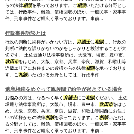
らの法律
相談
を承っております。ご
相談
いただける分野とし
ては、行政事件、離婚、債権回収のほか、一般民事・家事事
件、刑事事件など幅広く承っております。事前...
行政事件訴訟とは
行政の判断に納得がいかない方は、
弁護士
に
相談
し、行政の
判断に法的な誤りがないのかをしっかりと検討することが大
切です。 土佐堀通り法律事務所は、大阪市、堺市、豊中市、
吹田市
をはじめ、大阪、京都、兵庫、奈良、滋賀、和歌山等
近畿エリアにお住まいの皆様からの法律
相談
を承っておりま
す。ご
相談
いただける分野としては、行政事件...
遺産相続をめぐって親族間で紛争が起きている場合
お悩みの方は、なるべく早く
弁護士
にご
相談
ください。 土佐
堀通り法律事務所は、大阪市、堺市、豊中市、
吹田市
をはじ
め、大阪、京都、兵庫、奈良、滋賀、和歌山等関西にお住ま
いの皆様からの法律
相談
を承っております。ご
相談
いただけ
る分野としては、離婚、債権回収のほか、一般民事・家事事
件、刑事事件など幅広く承っております。事前...