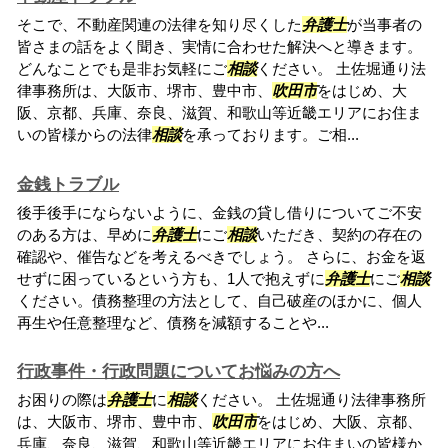
そこで、不動産関連の法律を知り尽くした
弁護士
が当事者の
皆さまの話をよく聞き、実情に合わせた解決へと導きます。
どんなことでも是非お気軽にご
相談
ください。 土佐堀通り法
律事務所は、大阪市、堺市、豊中市、
吹田市
をはじめ、大
阪、京都、兵庫、奈良、滋賀、和歌山等近畿エリアにお住ま
いの皆様からの法律
相談
を承っております。ご相...
金銭トラブル
後手後手にならないように、金銭の貸し借りについてご不安
のある方は、早めに
弁護士
にご
相談
いただき、契約の存在の
確認や、催告などを考えるべきでしょう。 さらに、お金を返
せずに困っているという方も、1人で抱えずに
弁護士
にご
相談
ください。債務整理の方法として、自己破産のほかに、個人
再生や任意整理など、債務を減額することや...
行政事件・行政問題についてお悩みの方へ
お困りの際は
弁護士
に
相談
ください。 土佐堀通り法律事務所
は、大阪市、堺市、豊中市、
吹田市
をはじめ、大阪、京都、
兵庫、奈良、滋賀、和歌山等近畿エリアにお住まいの皆様か