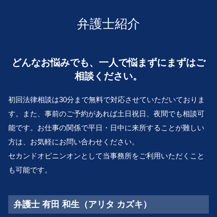
会社 解散 手続き
会社倒産 堺市 弁護士 相談
離婚 住宅ローン 財産分与
相続 廃除
組織再編 とは
離婚 滋賀 弁護士 相談
離婚 養育費
弁護士紹介
M&A とは
企業法務 大阪市 弁護士 相談
婚姻費用 計算
親族内 承継
行政問題 京都 弁護士 相談
離婚 裁判
m&a 株式 譲渡
行政問題 大 弁護士 相談
離婚 財産分与
どんなお悩みでも、一人で悩まずにまずはご
経営権 譲渡
遺言作成 奈良 弁護士 相談
不貞行為 離婚できない
私的整理 とは
相談ください。
医療過誤 兵庫 弁護士 相談
dv 離婚
民事再生 会社 更生
遺言作成 滋賀 弁護士 相談
審判離婚 期間
再建 会社
初回法律相談は30分まで無料で対応させていただいておりま
交通事故 兵庫 弁護士 相談
株式 売買 契約書
す。また、事前のご予約があれば土日祝日、夜間でも相談可
行政問題 堺市 弁護士 相談
事業 再編
能です。お仕事の関係で平日・日中に来所することが難しい
交通事故 吹田市 弁護士 相談
会社 清算
顧問弁護士 奈良 弁護士 相談
方は、お気軽にお問い合わせください。
相続 大阪市 弁護士 相談
セカンドオピニンオンとして当事務所をご利用いただくこと
企業法務 大 弁護士 相談
も可能です。
会社倒産 吹田市 弁護士 相談
弁護士 有田 和生（アリタ カズキ）