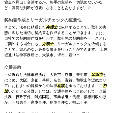
協点を見出し交渉するか、相手の主張を一切認めないかな
ど、高度な判断が必要になることもありますが、弁...
契約書作成とリーガルチェックの重要性
そこで、法令に精通した
弁護士
に依頼することで、取引の実
態に即した適切な契約書を作成することができます。また、
自社での契約書作成を行わず、取引先の契約書をベースとし
て契約する場合にも、
弁護士
にリーガルチェックを依頼する
ことで、漏れのない必要な修正を行うことができます。 土佐
堀通り法律事務所は、大阪市、堺市、豊中市、...
交通事故
土佐堀通り法律事務所は、大阪市、堺市、豊中市、
吹田市
を
はじめ、大阪、京都、兵庫、奈良、滋賀、和歌山等近畿エリ
アにお住まいの皆様からの法律
相談
を承っております。ご
相
談
いただける分野としては、交通事故をはじめとして、企業
法務、行政事件、離婚問題、事業承継・倒産、債権回収のほ
か、一般民事・家事事件、刑事事件など幅広く承...