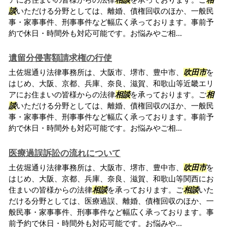
談
いただける分野としては、離婚、債権回収のほか、一般民
事・家事事件、刑事事件など幅広く承っております。事前予
約で休日・時間外も対応可能です。お悩みやご相...
遺留分侵害額請求権の行使
土佐堀通り法律事務所は、大阪市、堺市、豊中市、
吹田市
を
はじめ、大阪、京都、兵庫、奈良、滋賀、和歌山等近畿エリ
アにお住まいの皆様からの法律
相談
を承っております。ご
相
談
いただける分野としては、離婚、債権回収のほか、一般民
事・家事事件、刑事事件など幅広く承っております。事前予
約で休日・時間外も対応可能です。お悩みやご相...
医療過誤訴訟の流れについて
土佐堀通り法律事務所は、大阪市、堺市、豊中市、
吹田市
を
はじめ、大阪、京都、兵庫、奈良、滋賀、和歌山等関西にお
住まいの皆様からの法律
相談
を承っております。ご
相談
いた
だける分野としては、医療過誤、離婚、債権回収のほか、一
般民事・家事事件、刑事事件など幅広く承っております。事
前予約で休日・時間外も対応可能です。お悩みや...