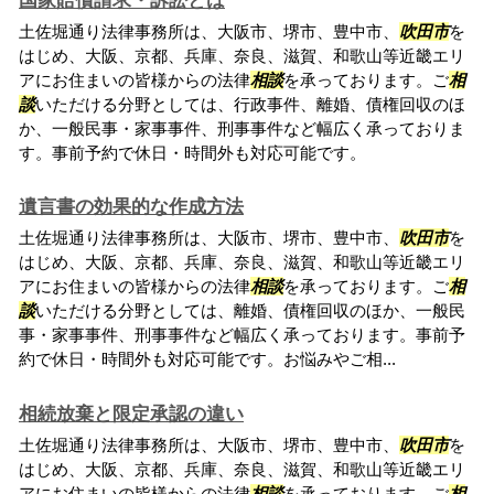
国家賠償請求・訴訟とは
土佐堀通り法律事務所は、大阪市、堺市、豊中市、
吹田市
を
はじめ、大阪、京都、兵庫、奈良、滋賀、和歌山等近畿エリ
アにお住まいの皆様からの法律
相談
を承っております。ご
相
談
いただける分野としては、行政事件、離婚、債権回収のほ
か、一般民事・家事事件、刑事事件など幅広く承っておりま
す。事前予約で休日・時間外も対応可能です。
遺言書の効果的な作成方法
土佐堀通り法律事務所は、大阪市、堺市、豊中市、
吹田市
を
はじめ、大阪、京都、兵庫、奈良、滋賀、和歌山等近畿エリ
アにお住まいの皆様からの法律
相談
を承っております。ご
相
談
いただける分野としては、離婚、債権回収のほか、一般民
事・家事事件、刑事事件など幅広く承っております。事前予
約で休日・時間外も対応可能です。お悩みやご相...
相続放棄と限定承認の違い
土佐堀通り法律事務所は、大阪市、堺市、豊中市、
吹田市
を
はじめ、大阪、京都、兵庫、奈良、滋賀、和歌山等近畿エリ
アにお住まいの皆様からの法律
相談
を承っております。ご
相