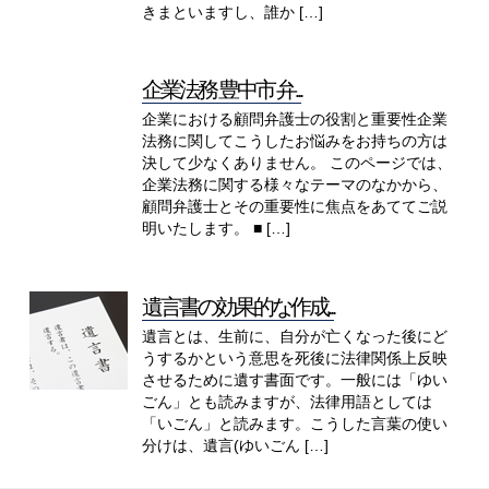
きまといますし、誰か […]
企業法務 豊中市 弁...
企業における顧問弁護士の役割と重要性企業
法務に関してこうしたお悩みをお持ちの方は
決して少なくありません。 このページでは、
企業法務に関する様々なテーマのなかから、
顧問弁護士とその重要性に焦点をあててご説
明いたします。 ■ […]
遺言書の効果的な作成...
遺言とは、生前に、自分が亡くなった後にど
うするかという意思を死後に法律関係上反映
させるために遺す書面です。一般には「ゆい
ごん」とも読みますが、法律用語としては
「いごん」と読みます。こうした言葉の使い
分けは、遺言(ゆいごん […]