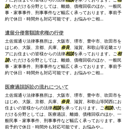
談
いただける分野としては、離婚、債権回収のほか、一般民
事・家事事件、刑事事件など幅広く承っております。事前予
約で休日・時間外も対応可能です。お悩みやご相...
遺留分侵害額請求権の行使
土佐堀通り法律事務所は、大阪市、堺市、豊中市、吹田市を
はじめ、大阪、京都、兵庫、
奈良
、滋賀、和歌山等近畿エリ
アにお住まいの皆様からの法律
相談
を承っております。ご
相
談
いただける分野としては、離婚、債権回収のほか、一般民
事・家事事件、刑事事件など幅広く承っております。事前予
約で休日・時間外も対応可能です。お悩みやご相...
医療過誤訴訟の流れについて
土佐堀通り法律事務所は、大阪市、堺市、豊中市、吹田市を
はじめ、大阪、京都、兵庫、
奈良
、滋賀、和歌山等関西にお
住まいの皆様からの法律
相談
を承っております。ご
相談
いた
だける分野としては、医療過誤、離婚、債権回収のほか、一
般民事・家事事件、刑事事件など幅広く承っております。事
前予約で休日・時間外も対応可能です。お悩みや...