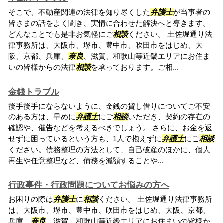
そこで、不動産関連の法律を知り尽くした
弁護士
が当事者の
皆さまの話をよく聞き、実情に合わせた解決へと導きます。
どんなことでも是非お気軽にご
相談
ください。 土佐堀通り法
律事務所は、大阪市、堺市、豊中市、吹田市をはじめ、大
阪、京都、兵庫、
奈良
、滋賀、和歌山等近畿エリアにお住ま
いの皆様からの法律
相談
を承っております。ご相...
金銭トラブル
後手後手にならないように、金銭の貸し借りについてご不安
のある方は、早めに
弁護士
にご
相談
いただき、契約の存在の
確認や、催告などを考えるべきでしょう。 さらに、お金を返
せずに困っているという方も、1人で抱えずに
弁護士
にご
相談
ください。債務整理の方法として、自己破産のほかに、個人
再生や任意整理など、債務を減額することや...
行政事件・行政問題についてお悩みの方へ
お困りの際は
弁護士
に
相談
ください。 土佐堀通り法律事務所
は、大阪市、堺市、豊中市、吹田市をはじめ、大阪、京都、
兵庫、
奈良
、滋賀、和歌山等近畿エリアにお住まいの皆様か