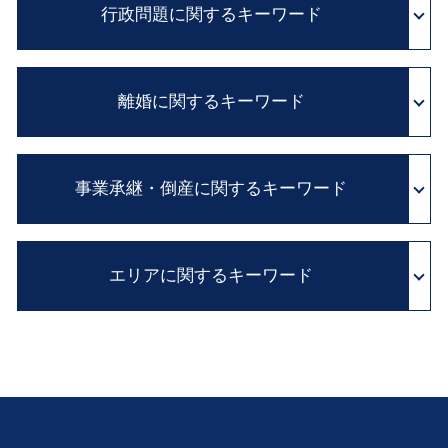
カルテ 改ざん
行政問題に関するキーワード
消極財産 とは
契約書 チェック
証拠保全 申立書
相続 借金
弁護士 顧問 契約
医療事故 賠償金
相続人 調査
民法改正 業務委託 契約書 見直し
抗告 訴訟
カルテ 開示請求
内縁の妻 相続
企業法務 とは
離婚に関するキーワード
異議 申し立て 審査 請求
医療過誤 訴訟
相続財産 調査
顧問弁護士 メリット
行政事件 訴訟法
証拠 保全
相続 手続 流れ
セクハラ 対処
国家賠償法 と は
医療 裁判
不貞行為 離婚できない
住宅 ローン 相続
法務 チェック
不服 申し立て 審査 請求
adr とは 医療
事業承継・倒産に関するキーワード
離婚 養育費
公正証書遺言 必要書類
顧問弁護士 費用
住民 監査請求 とは
医療ミス 訴訟
浮気 慰謝料
遺言書 効力 期間
契約書 雛形
行政 処分 免許
医療事故 医療過誤
LINE 浮気 証拠
相続 廃除
予防法務 とは
私的整理 とは
実質的 当事者 訴訟
病院 カルテ 開示
不貞行為 定義
相続放棄 とは
パワハラ 法 改正
エリアに関するキーワード
親族内 承継
国家 賠償請求
医療事故 調査
親権 監護権
相続 争い
パワー ハラスメント
清算 結了
行政 不服 申し立て
医療事故 とは
別居中 不貞行為
自筆証書 遺言 財産目録
会社 倒産 したら
行政 処分 取り消し
診断ミス 賠償
会社倒産 兵庫 弁護士 相談
離婚調停 必要書類
遺留分 侵害額請求権
従業員承継 株価
医療ミス 裁判
相続 大 弁護士 相談
離婚 方法
遺産分割協議 とは
解散 清算 スケジュール
医師 説明義務違反
顧問弁護士 滋賀 弁護士 相談
離婚 手続き
遺留分 減殺請求 改正
経営権 譲渡
行政問題 吹田市 弁護士 相談
離婚 住宅ローン 財産分与
遺言 公正証書 費用
不採算部門
金銭トラブル 奈良 弁護士 相談
婚姻費用 計算
相続税 申告 期限