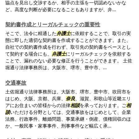
協点を見出し交渉するか、相手の主張を一切認めないかな
ど、高度な判断が必要になることもありますが、弁...
契約書作成とリーガルチェックの重要性
そこで、法令に精通した
弁護士
に依頼することで、取引の実
態に即した適切な契約書を作成することができます。また、
自社での契約書作成を行わず、取引先の契約書をベースとし
て契約する場合にも、
弁護士
にリーガルチェックを依頼する
ことで、漏れのない必要な修正を行うことができます。 土佐
堀通り法律事務所は、大阪市、堺市、豊中市、...
交通事故
土佐堀通り法律事務所は、大阪市、堺市、豊中市、吹田市を
はじめ、大阪、京都、兵庫、
奈良
、滋賀、和歌山等近畿エリ
アにお住まいの皆様からの法律
相談
を承っております。ご
相
談
いただける分野としては、交通事故をはじめとして、企業
法務、行政事件、離婚問題、事業承継・倒産、債権回収のほ
か、一般民事・家事事件、刑事事件など幅広く承...