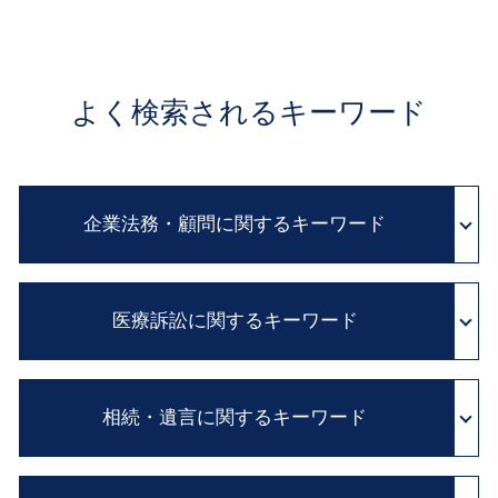
よく検索されるキーワード
企業法務・顧問に関するキーワード
企業間 紛争
医療訴訟に関するキーワード
訴訟 紛争解決
企業 コンプライアンス
職場 ハラスメント
医療 訴訟
顧問 弁護士 とは
相続・遺言に関するキーワード
医療過誤 示談交渉 期間
クレーム 対応
医療 過誤 事例
民法改正 契約書 見直し
医療事故 損害賠償
年金 相続
リーガルチェック とは