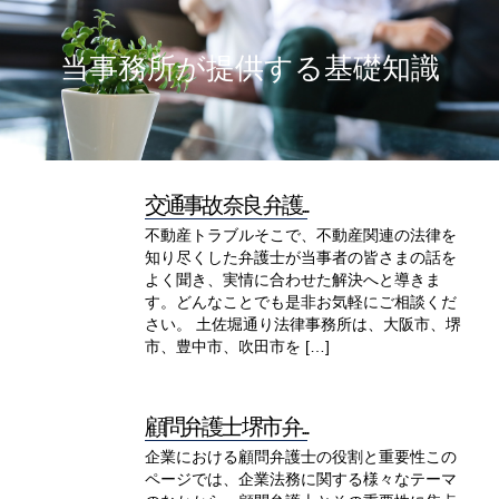
当事務所が提供する基礎知識
交通事故 奈良 弁護...
不動産トラブルそこで、不動産関連の法律を
知り尽くした弁護士が当事者の皆さまの話を
よく聞き、実情に合わせた解決へと導きま
す。どんなことでも是非お気軽にご相談くだ
さい。 土佐堀通り法律事務所は、大阪市、堺
市、豊中市、吹田市を […]
顧問弁護士 堺市 弁...
企業における顧問弁護士の役割と重要性この
ページでは、企業法務に関する様々なテーマ