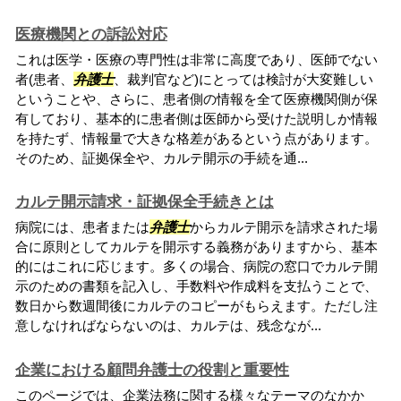
医療機関との訴訟対応
これは医学・医療の専門性は非常に高度であり、医師でない
者(患者、
弁護士
、裁判官など)にとっては検討が大変難しい
ということや、さらに、患者側の情報を全て医療機関側が保
有しており、基本的に患者側は医師から受けた説明しか情報
を持たず、情報量で大きな格差があるという点があります。
そのため、証拠保全や、カルテ開示の手続を通...
カルテ開示請求・証拠保全手続きとは
病院には、患者または
弁護士
からカルテ開示を請求された場
合に原則としてカルテを開示する義務がありますから、基本
的にはこれに応じます。多くの場合、病院の窓口でカルテ開
示のための書類を記入し、手数料や作成料を支払うことで、
数日から数週間後にカルテのコピーがもらえます。ただし注
意しなければならないのは、カルテは、残念なが...
企業における顧問弁護士の役割と重要性
このページでは、企業法務に関する様々なテーマのなかか