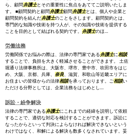
ら、顧問
弁護士
とその重要性に焦点をあててご説明いたしま
す。 ■顧問契約と顧問
弁護士
顧問
弁護士
とは、個人や企業と
顧問契約を結んだ
弁護士
のことをさします。顧問契約とは、
専門的な知識や技術を持つ人が、その知識や技術を提供する
ことを目的として結ばれる契約です。
弁護士
のほ...
労働法務
労働関係でお悩みの際は、法律の専門家である
弁護士
に
相談
することで、負担を大きく軽減させることができます。 土佐
堀通り法律事務所は、大阪市、堺市、豊中市、吹田市をはじ
め、大阪、京都、兵庫、
奈良
、滋賀、和歌山等近畿エリアに
お住まいの皆様からの法律
相談
を承っております。ご
相談
い
ただける分野としては、企業法務をはじめとし...
訴訟・紛争解決
法律の専門家である
弁護士
にこれまでの経緯を説明して依頼
することで、適切な対応を検討することができます。訴訟に
なったからといって判決によらなければ解決できないという
わけではなく、和解による解決も数多くなされています。妥