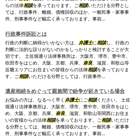
らの法律
相談
を承っております。ご
相談
いただける分野とし
ては、行政事件、離婚、債権回収のほか、一般民事・家事事
件、刑事事件など幅広く承っております。事前...
行政事件訴訟とは
行政の判断に納得がいかない方は、
弁護士
に
相談
し、行政の
判断に法的な誤りがないのかをしっかりと検討することが大
切です。 土佐堀通り法律事務所は、大阪市、堺市、豊中市、
吹田市をはじめ、大阪、京都、兵庫、
奈良
、滋賀、和歌山等
近畿エリアにお住まいの皆様からの法律
相談
を承っておりま
す。ご
相談
いただける分野としては、行政事件...
遺産相続をめぐって親族間で紛争が起きている場合
お悩みの方は、なるべく早く
弁護士
にご
相談
ください。 土佐
堀通り法律事務所は、大阪市、堺市、豊中市、吹田市をはじ
め、大阪、京都、兵庫、
奈良
、滋賀、和歌山等関西にお住ま
いの皆様からの法律
相談
を承っております。ご
相談
いただけ
る分野としては、離婚、債権回収のほか、一般民事・家事事
件、刑事事件など幅広く承っております。事前...