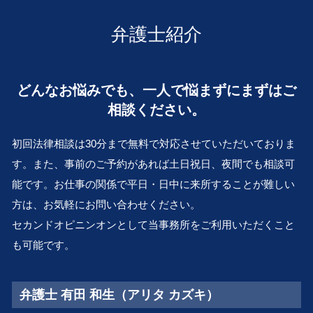
民事再生 会社 更生
交通事故 吹田市 弁護士 相談
離婚調停 親権
相続 流れ
株式 譲渡
金銭トラブル 豊中市 弁護士 相談
離婚 慰謝料
弁護士紹介
事業承継 とは
不動産トラブル 和歌山 弁護士 相談
離婚 裁判費用
会社分割 従業員
会社倒産 大阪市 弁護士 相談
不倫 親権
組織再編 とは
顧問弁護士 奈良 弁護士 相談
子供 養育費
どんなお悩みでも、一人で悩まずにまずはご
相続 株 評価
会社倒産 滋賀 弁護士 相談
離婚 生活費
再建 会社
相談ください。
顧問弁護士 和歌山 弁護士 相談
養育費 支払い 義務
会社 解散
事業承継 兵庫 弁護士 相談
離婚 公正証書
会社 解散 手続き
初回法律相談は30分まで無料で対応させていただいておりま
医療過誤 和歌山 弁護士 相談
m&a 株式 譲渡
す。また、事前のご予約があれば土日祝日、夜間でも相談可
交通事故 滋賀 弁護士 相談
事業 再編
能です。お仕事の関係で平日・日中に来所することが難しい
相続 兵庫 弁護士 相談
M&A とは
企業法務 堺市 弁護士 相談
方は、お気軽にお問い合わせください。
顧問弁護士 堺市 弁護士 相談
セカンドオピニンオンとして当事務所をご利用いただくこと
医療過誤 吹田市 弁護士 相談
も可能です。
企業法務 京都 弁護士 相談
弁護士 有田 和生（アリタ カズキ）