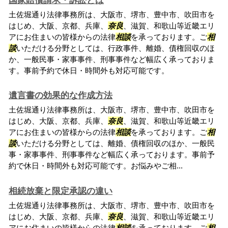
国家賠償請求・訴訟とは
土佐堀通り法律事務所は、大阪市、堺市、豊中市、吹田市を
はじめ、大阪、京都、兵庫、
奈良
、滋賀、和歌山等近畿エリ
アにお住まいの皆様からの法律
相談
を承っております。ご
相
談
いただける分野としては、行政事件、離婚、債権回収のほ
か、一般民事・家事事件、刑事事件など幅広く承っておりま
す。事前予約で休日・時間外も対応可能です。
遺言書の効果的な作成方法
土佐堀通り法律事務所は、大阪市、堺市、豊中市、吹田市を
はじめ、大阪、京都、兵庫、
奈良
、滋賀、和歌山等近畿エリ
アにお住まいの皆様からの法律
相談
を承っております。ご
相
談
いただける分野としては、離婚、債権回収のほか、一般民
事・家事事件、刑事事件など幅広く承っております。事前予
約で休日・時間外も対応可能です。お悩みやご相...
相続放棄と限定承認の違い
土佐堀通り法律事務所は、大阪市、堺市、豊中市、吹田市を
はじめ、大阪、京都、兵庫、
奈良
、滋賀、和歌山等近畿エリ
アにお住まいの皆様からの法律
相談
を承っております。ご
相