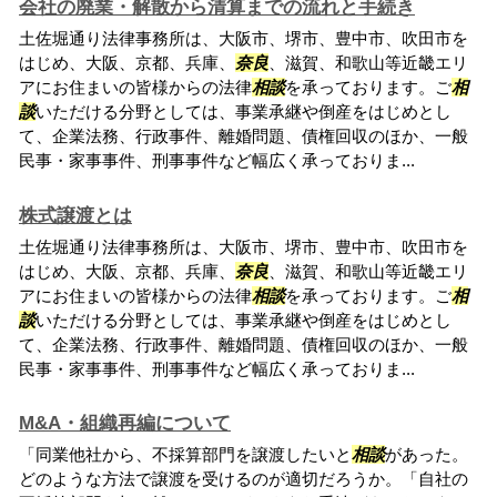
会社の廃業・解散から清算までの流れと手続き
土佐堀通り法律事務所は、大阪市、堺市、豊中市、吹田市を
はじめ、大阪、京都、兵庫、
奈良
、滋賀、和歌山等近畿エリ
アにお住まいの皆様からの法律
相談
を承っております。ご
相
談
いただける分野としては、事業承継や倒産をはじめとし
て、企業法務、行政事件、離婚問題、債権回収のほか、一般
民事・家事事件、刑事事件など幅広く承っておりま...
株式譲渡とは
土佐堀通り法律事務所は、大阪市、堺市、豊中市、吹田市を
はじめ、大阪、京都、兵庫、
奈良
、滋賀、和歌山等近畿エリ
アにお住まいの皆様からの法律
相談
を承っております。ご
相
談
いただける分野としては、事業承継や倒産をはじめとし
て、企業法務、行政事件、離婚問題、債権回収のほか、一般
民事・家事事件、刑事事件など幅広く承っておりま...
M&A・組織再編について
「同業他社から、不採算部門を譲渡したいと
相談
があった。
どのような方法で譲渡を受けるのが適切だろうか。「自社の