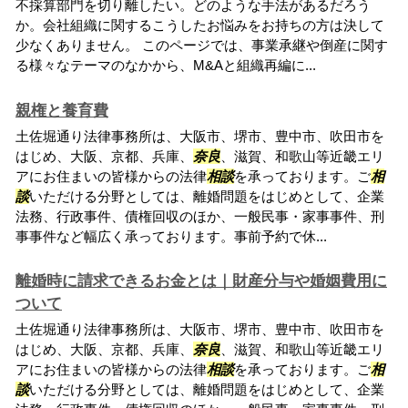
不採算部門を切り離したい。どのような手法があるだろう
か。会社組織に関するこうしたお悩みをお持ちの方は決して
少なくありません。 このページでは、事業承継や倒産に関す
る様々なテーマのなかから、M&Aと組織再編に...
親権と養育費
土佐堀通り法律事務所は、大阪市、堺市、豊中市、吹田市を
はじめ、大阪、京都、兵庫、
奈良
、滋賀、和歌山等近畿エリ
アにお住まいの皆様からの法律
相談
を承っております。ご
相
談
いただける分野としては、離婚問題をはじめとして、企業
法務、行政事件、債権回収のほか、一般民事・家事事件、刑
事事件など幅広く承っております。事前予約で休...
離婚時に請求できるお金とは｜財産分与や婚姻費用に
ついて
土佐堀通り法律事務所は、大阪市、堺市、豊中市、吹田市を
はじめ、大阪、京都、兵庫、
奈良
、滋賀、和歌山等近畿エリ
アにお住まいの皆様からの法律
相談
を承っております。ご
相
談
いただける分野としては、離婚問題をはじめとして、企業