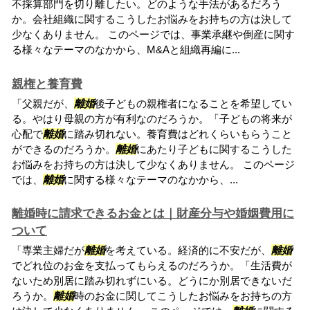
不採算部門を切り離したい。どのような手法があるだろう
か。会社組織に関するこうしたお悩みをお持ちの方は決して
少なくありません。 このページでは、事業承継や倒産に関す
る様々なテーマのなかから、M&Aと組織再編に...
親権と養育費
「父親だが、
離婚
後子どもの親権者になることを希望してい
る。やはり母親の方が有利なのだろうか。「子どもの将来が
心配で
離婚
に踏み切れない。養育費はどれくらいもらうこと
ができるのだろうか。
離婚
にあたり子どもに関するこうした
お悩みをお持ちの方は決して少なくありません。 このページ
では、
離婚
に関する様々なテーマのなかから、...
離婚時に請求できるお金とは｜財産分与や婚姻費用に
ついて
「専業主婦だが
離婚
を考えている。経済的に不安だが、
離婚
でどれ位のお金を支払ってもらえるのだろうか。「生活費が
ないため別居に踏み切れずにいる。どうにか別居できないだ
ろうか。
離婚
時のお金に関してこうしたお悩みをお持ちの方