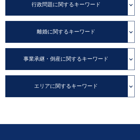
証拠保全 カメラマン
行政問題に関するキーワード
相続 放棄 期限
セクハラ 対処
診断ミス 賠償
住宅 ローン 相続
クレーム 対応
医療過誤 adr
単純承認 限定承認
企業法務 とは
国家賠償法 と は
証拠 保全
自筆証書 遺言 財産目録
パワハラ 法 改正
離婚に関するキーワード
異議 申し立て 審査 請求
adr とは 医療
公正証書遺言 必要書類
企業間 紛争
抗告 訴訟
医療ミス 裁判
遺言書 種類
顧問 弁護士 とは
実質的 当事者 訴訟
証拠保全 申立書
離婚 子供
遺言書 効力 期間
会社 内部告発
不服 申し立て 審査 請求
病院 カルテ 開示
事業承継・倒産に関するキーワード
婚姻費用 計算
相続放棄 とは
顧問弁護士 メリット
住民 監査請求 とは
医師 説明義務
家庭裁判所 離婚
相続 争い
弁護士 顧問 契約
国家 賠償請求
医療事故 損害賠償
離婚 財産分与
限定承認 とは
企業 コンプライアンス
経営権 譲渡
行政 不服 申し立て
医療事故 賠償金
離婚 慰謝料
自筆証書 遺言 法務局
民法改正 契約書 見直し
エリアに関するキーワード
会社 解散
行政事件 訴訟法
医師 説明義務違反
不貞行為 離婚できない
内縁の妻 相続
契約書 チェック
会社 解散 手続き
行政 処分 免許
医療 裁判
親権 監護権
遺産分割協議書 必要
会社 倒産 したら
行政 処分 取り消し
医療事故 とは
不動産トラブル 豊中市 弁護士 相談
離婚 生活費
遺留分 侵害額請求権
株式 売買 契約書
医療 過誤 事例
行政問題 大阪市 弁護士 相談
離婚調停 必要書類
遺留分 とは
事業承継 とは
診断ミス 医療過誤
金銭トラブル 京都 弁護士 相談
別居中 不貞行為
積極財産 とは
会社分割 従業員
離婚 大阪市 弁護士 相談
離婚 親権
遺留分 減殺請求 改正
親族内 承継
会社倒産 兵庫 弁護士 相談
離婚 裁判費用
財産目録 書き方