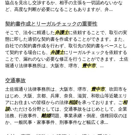
協点を見出し交渉するか、相手の主張を一切認めないかな
ど、高度な判断が必要になることもありますが、弁...
契約書作成とリーガルチェックの重要性
そこで、法令に精通した
弁護士
に依頼することで、取引の実
態に即した適切な契約書を作成することができます。また、
自社での契約書作成を行わず、取引先の契約書をベースとし
て契約する場合にも、
弁護士
にリーガルチェックを依頼する
ことで、漏れのない必要な修正を行うことができます。 土佐
堀通り法律事務所は、大阪市、堺市、
豊中市
、...
交通事故
土佐堀通り法律事務所は、大阪市、堺市、
豊中市
、吹田市を
はじめ、大阪、京都、兵庫、奈良、滋賀、和歌山等近畿エリ
アにお住まいの皆様からの法律
相談
を承っております。ご
相
談
いただける分野としては、交通事故をはじめとして、企業
法務、行政事件、
離婚
問題、事業承継・倒産、債権回収のほ
か、一般民事・家事事件、刑事事件など幅広く承...