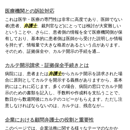
医療機関との訴訟対応
これは医学・医療の専門性は非常に高度であり、医師でない
者(患者、
弁護士
、裁判官など)にとっては検討が大変難しい
ということや、さらに、患者側の情報を全て医療機関側が保
有しており、基本的に患者側は医師から受けた説明しか情報
を持たず、情報量で大きな格差があるという点があります。
そのため、証拠保全や、カルテ開示の手続を通...
カルテ開示請求・証拠保全手続きとは
病院には、患者または
弁護士
からカルテ開示を請求された場
合に原則としてカルテを開示する義務がありますから、基本
的にはこれに応じます。多くの場合、病院の窓口でカルテ開
示のための書類を記入し、手数料や作成料を支払うことで、
数日から数週間後にカルテのコピーがもらえます。ただし注
意しなければならないのは、カルテは、残念なが...
企業における顧問弁護士の役割と重要性
このページでは、企業法務に関する様々なテーマのなかか