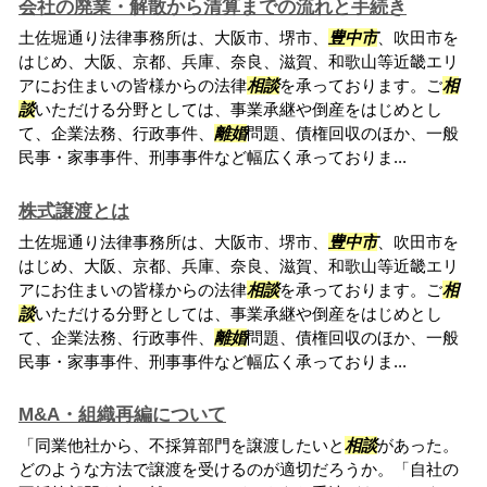
会社の廃業・解散から清算までの流れと手続き
土佐堀通り法律事務所は、大阪市、堺市、
豊中市
、吹田市を
はじめ、大阪、京都、兵庫、奈良、滋賀、和歌山等近畿エリ
アにお住まいの皆様からの法律
相談
を承っております。ご
相
談
いただける分野としては、事業承継や倒産をはじめとし
て、企業法務、行政事件、
離婚
問題、債権回収のほか、一般
民事・家事事件、刑事事件など幅広く承っておりま...
株式譲渡とは
土佐堀通り法律事務所は、大阪市、堺市、
豊中市
、吹田市を
はじめ、大阪、京都、兵庫、奈良、滋賀、和歌山等近畿エリ
アにお住まいの皆様からの法律
相談
を承っております。ご
相
談
いただける分野としては、事業承継や倒産をはじめとし
て、企業法務、行政事件、
離婚
問題、債権回収のほか、一般
民事・家事事件、刑事事件など幅広く承っておりま...
M&A・組織再編について
「同業他社から、不採算部門を譲渡したいと
相談
があった。
どのような方法で譲渡を受けるのが適切だろうか。「自社の