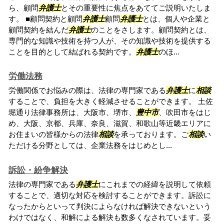
ら、顧問
弁護士
とその重要性に焦点をあててご説明いたしま
す。 ■顧問契約と顧問
弁護士
顧問
弁護士
とは、個人や企業と
顧問契約を結んだ
弁護士
のことをさします。顧問契約とは、
専門的な知識や技術を持つ人が、その知識や技術を提供する
ことを目的として結ばれる契約です。
弁護士
のほ...
労働法務
労働関係でお悩みの際は、法律の専門家である
弁護士
に
相談
することで、負担を大きく軽減させることができます。 土佐
堀通り法律事務所は、大阪市、堺市、
豊中市
、吹田市をはじ
め、大阪、京都、兵庫、奈良、滋賀、和歌山等近畿エリアに
お住まいの皆様からの法律
相談
を承っております。ご
相談
い
ただける分野としては、企業法務をはじめとし...
訴訟・紛争解決
法律の専門家である
弁護士
にこれまでの経緯を説明して依頼
することで、適切な対応を検討することができます。訴訟に
なったからといって判決によらなければ解決できないという
わけではなく、和解による解決も数多くなされています。妥