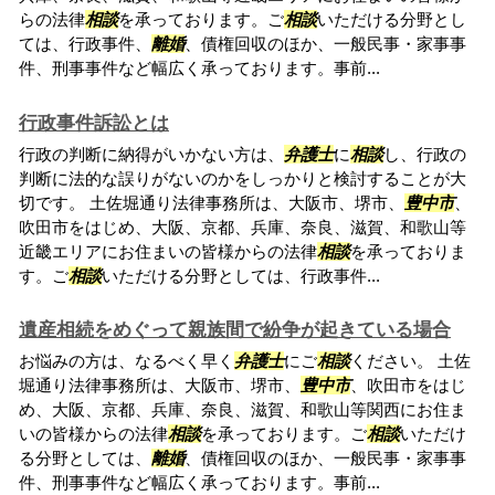
らの法律
相談
を承っております。ご
相談
いただける分野とし
ては、行政事件、
離婚
、債権回収のほか、一般民事・家事事
件、刑事事件など幅広く承っております。事前...
行政事件訴訟とは
行政の判断に納得がいかない方は、
弁護士
に
相談
し、行政の
判断に法的な誤りがないのかをしっかりと検討することが大
切です。 土佐堀通り法律事務所は、大阪市、堺市、
豊中市
、
吹田市をはじめ、大阪、京都、兵庫、奈良、滋賀、和歌山等
近畿エリアにお住まいの皆様からの法律
相談
を承っておりま
す。ご
相談
いただける分野としては、行政事件...
遺産相続をめぐって親族間で紛争が起きている場合
お悩みの方は、なるべく早く
弁護士
にご
相談
ください。 土佐
堀通り法律事務所は、大阪市、堺市、
豊中市
、吹田市をはじ
め、大阪、京都、兵庫、奈良、滋賀、和歌山等関西にお住ま
いの皆様からの法律
相談
を承っております。ご
相談
いただけ
る分野としては、
離婚
、債権回収のほか、一般民事・家事事
件、刑事事件など幅広く承っております。事前...