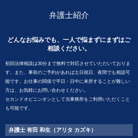
私的整理 とは
顧問弁護士 豊中市 弁護士 相談
離婚 公正証書
消極財産 とは
清算 結了
会社倒産 滋賀 弁護士 相談
浮気 慰謝料
弁護士紹介
組織再編 とは
遺言作成 京都 弁護士 相談
LINE 浮気 証拠
解散 清算 スケジュール
相続 大阪市 弁護士 相談
離婚 住宅ローン 財産分与
m&a 株式 譲渡
遺言作成 大阪市 弁護士 相談
協議離婚 とは
どんなお悩みでも、一人で悩まずにまずはご
会社 更生 法
顧問弁護士 奈良 弁護士 相談
離婚 方法
従業員承継 株価
相談ください。
不動産トラブル 滋賀 弁護士 相談
不倫 親権
破産管財人 とは
事業承継 奈良 弁護士 相談
離婚訴訟 費用
株式 譲渡
初回法律相談は30分まで無料で対応させていただいておりま
離婚 大 弁護士 相談
再建 会社
す。また、事前のご予約があれば土日祝日、夜間でも相談可
不動産トラブル 京都 弁護士 相談
M&A とは
能です。お仕事の関係で平日・日中に来所することが難しい
遺言作成 和歌山 弁護士 相談
不採算部門
行政問題 豊中市 弁護士 相談
方は、お気軽にお問い合わせください。
医療過誤 和歌山 弁護士 相談
セカンドオピニンオンとして当事務所をご利用いただくこと
離婚 京都 弁護士 相談
も可能です。
事業承継 吹田市 弁護士 相談
弁護士 有田 和生（アリタ カズキ）