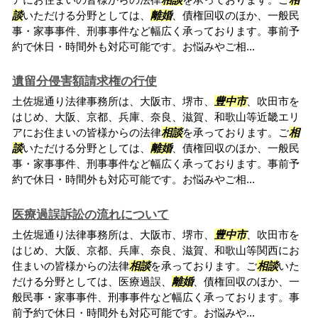
談
いただける分野としては、
離婚
、債権回収のほか、一般民
事・家事事件、刑事事件など幅広く承っております。事前予
約で休日・時間外も対応可能です。お悩みやご相...
遺留分侵害額請求権の行使
土佐堀通り法律事務所は、大阪市、堺市、
豊中市
、吹田市を
はじめ、大阪、京都、兵庫、奈良、滋賀、和歌山等近畿エリ
アにお住まいの皆様からの法律
相談
を承っております。ご
相
談
いただける分野としては、
離婚
、債権回収のほか、一般民
事・家事事件、刑事事件など幅広く承っております。事前予
約で休日・時間外も対応可能です。お悩みやご相...
医療過誤訴訟の流れについて
土佐堀通り法律事務所は、大阪市、堺市、
豊中市
、吹田市を
はじめ、大阪、京都、兵庫、奈良、滋賀、和歌山等関西にお
住まいの皆様からの法律
相談
を承っております。ご
相談
いた
だける分野としては、医療過誤、
離婚
、債権回収のほか、一
般民事・家事事件、刑事事件など幅広く承っております。事
前予約で休日・時間外も対応可能です。お悩みや...