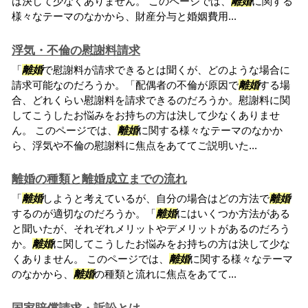
は決して少なくありません。 このページでは、
離婚
に関する
様々なテーマのなかから、財産分与と婚姻費用...
浮気・不倫の慰謝料請求
「
離婚
で慰謝料が請求できるとは聞くが、どのような場合に
請求可能なのだろうか。「配偶者の不倫が原因で
離婚
する場
合、どれくらい慰謝料を請求できるのだろうか。慰謝料に関
してこうしたお悩みをお持ちの方は決して少なくありませ
ん。 このページでは、
離婚
に関する様々なテーマのなかか
ら、浮気や不倫の慰謝料に焦点をあててご説明いた...
離婚の種類と離婚成立までの流れ
「
離婚
しようと考えているが、自分の場合はどの方法で
離婚
するのが適切なのだろうか。「
離婚
にはいくつか方法がある
と聞いたが、それぞれメリットやデメリットがあるのだろう
か。
離婚
に関してこうしたお悩みをお持ちの方は決して少な
くありません。 このページでは、
離婚
に関する様々なテーマ
のなかから、
離婚
の種類と流れに焦点をあてて...