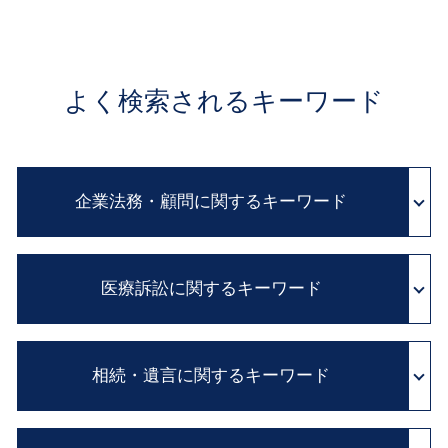
よく検索されるキーワード
企業法務・顧問に関するキーワード
パワー ハラスメント
医療訴訟に関するキーワード
予防法務 とは
リーガルチェック とは
法務 チェック
医療事故 医療過誤
顧問弁護士 費用
相続・遺言に関するキーワード
医療過誤 訴訟
訴訟 紛争解決
カルテ 開示請求
契約書 雛形
医療 訴訟
相続 手続 流れ
民法改正 業務委託 契約書 見直し