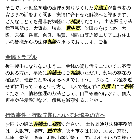
そこで、不動産関連の法律を知り尽くした
弁護士
が当事者の
皆さまの話をよく聞き、実情に合わせた解決へと導きます。
どんなことでも是非お気軽にご
相談
ください。 土佐堀通り法
律事務所は、大阪市、堺市、
豊中市
、吹田市をはじめ、大
阪、京都、兵庫、奈良、滋賀、和歌山等近畿エリアにお住ま
いの皆様からの法律
相談
を承っております。ご相...
金銭トラブル
後手後手にならないように、金銭の貸し借りについてご不安
のある方は、早めに
弁護士
にご
相談
いただき、契約の存在の
確認や、催告などを考えるべきでしょう。 さらに、お金を返
せずに困っているという方も、1人で抱えずに
弁護士
にご
相談
ください。債務整理の方法として、自己破産のほかに、個人
再生や任意整理など、債務を減額することや...
行政事件・行政問題についてお悩みの方へ
お困りの際は
弁護士
に
相談
ください。 土佐堀通り法律事務所
は、大阪市、堺市、
豊中市
、吹田市をはじめ、大阪、京都、
兵庫、奈良、滋賀、和歌山等近畿エリアにお住まいの皆様か