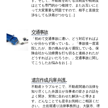
す。そして、不動産をめぐる法制度や税制度
はとても専門的かつ複雑で、またお互いにと
って大変重要な問題ですので、相手と直接交
渉をしても決着がつかな […]
交通事故
「初めて交通事故に遭い、どう対応すればよ
いか分からず困っている。」「事故後一度退
院したが、首の痛みがあり通院している。保
険会社から治療費を打ち切ると連絡されたが
どうすればよいだろうか。」交通事故に関し
てこうしたお悩みをお […]
遺言作成 兵庫 弁護...
不動産トラブルそこで、不動産関連の法律を
知り尽くした弁護士が当事者の皆さまの話を
よく聞き、実情に合わせた解決へと導きま
す。どんなことでも是非お気軽にご相談くだ
さい。 土佐堀通り法律事務所は、大阪市、堺