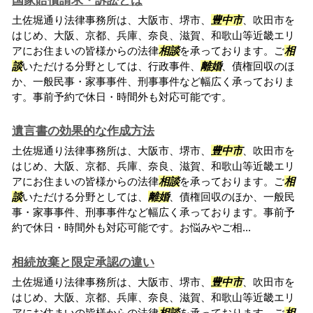
国家賠償請求・訴訟とは
土佐堀通り法律事務所は、大阪市、堺市、
豊中市
、吹田市を
はじめ、大阪、京都、兵庫、奈良、滋賀、和歌山等近畿エリ
アにお住まいの皆様からの法律
相談
を承っております。ご
相
談
いただける分野としては、行政事件、
離婚
、債権回収のほ
か、一般民事・家事事件、刑事事件など幅広く承っておりま
す。事前予約で休日・時間外も対応可能です。
遺言書の効果的な作成方法
土佐堀通り法律事務所は、大阪市、堺市、
豊中市
、吹田市を
はじめ、大阪、京都、兵庫、奈良、滋賀、和歌山等近畿エリ
アにお住まいの皆様からの法律
相談
を承っております。ご
相
談
いただける分野としては、
離婚
、債権回収のほか、一般民
事・家事事件、刑事事件など幅広く承っております。事前予
約で休日・時間外も対応可能です。お悩みやご相...
相続放棄と限定承認の違い
土佐堀通り法律事務所は、大阪市、堺市、
豊中市
、吹田市を
はじめ、大阪、京都、兵庫、奈良、滋賀、和歌山等近畿エリ
アにお住まいの皆様からの法律
相談
を承っております。ご
相