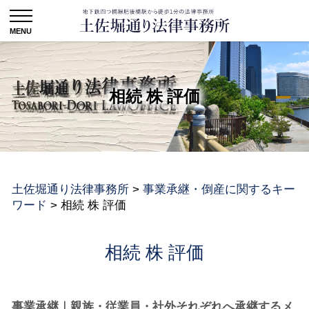
相続 株 評価
土佐堀通り法律事務所
>
事業承継・倒産に関するキー
ワード
>
相続 株 評価
相続 株 評価
事業承継｜親族・従業員・社外それぞれへ承継するメ