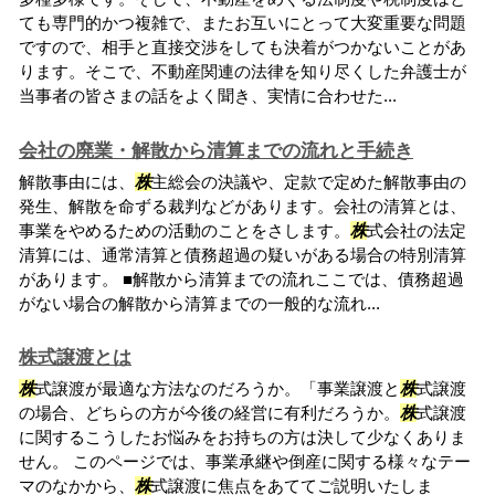
ても専門的かつ複雑で、またお互いにとって大変重要な問題
ですので、相手と直接交渉をしても決着がつかないことがあ
ります。そこで、不動産関連の法律を知り尽くした弁護士が
当事者の皆さまの話をよく聞き、実情に合わせた...
会社の廃業・解散から清算までの流れと手続き
解散事由には、
株
主総会の決議や、定款で定めた解散事由の
発生、解散を命ずる裁判などがあります。会社の清算とは、
事業をやめるための活動のことをさします。
株
式会社の法定
清算には、通常清算と債務超過の疑いがある場合の特別清算
があります。 ■解散から清算までの流れここでは、債務超過
がない場合の解散から清算までの一般的な流れ...
株式譲渡とは
株
式譲渡が最適な方法なのだろうか。「事業譲渡と
株
式譲渡
の場合、どちらの方が今後の経営に有利だろうか。
株
式譲渡
に関するこうしたお悩みをお持ちの方は決して少なくありま
せん。 このページでは、事業承継や倒産に関する様々なテー
マのなかから、
株
式譲渡に焦点をあててご説明いたしま