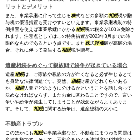
リットとデメリット
また、事業承継に伴って生じる
株
式などの多額の
相続
税や贈
与税の優遇措置も受けやすいといえます。事業承継税制の特
例措置を使えば事業承継にかかる
相続
税の税金が100％免除さ
れます。注意点としてはこの特例措置が2023年3月までの時
限的なものであるという点です。また
株
式
評価
額が高額の場
合、それに伴って発生する
相続
税や贈与...
遺産相続をめぐって親族間で紛争が起きている場合
遺産
相続
は、ご家族や親族の方が亡くなると必ず生じるとて
も身近な法律問題です。突然、
相続
財産がどれくらいある
か、
相続
人間でどのように分けるかということを話し合って
決めなければならず、またお金に関わることですので、言い
争いや紛争が発生してしまうことが残念ながらよくありま
す。そして、
相続
に関する紛争は、遺産総額の大小に...
不動産トラブル
このほかにも
相続
や事業承継など、不動産にまつわる問題は
多種多様です。そして、不動産をめぐる法制度や税制度はと