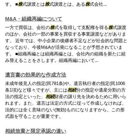
す。 ■
株
式譲渡とは
株
式譲渡とは、ある
株
式会社...
M&A・組織再編について
一方で買収は、会社の
株
式を取得して支配権を得る
株
式譲渡
のほか、会社の一部の事業を買収する事業譲渡などがありま
す。 近年では、中小企業の後継者不足などが社会的な問題と
なっており、今後M&Aが活発になることが予想されていま
す。 ■組織再編とは組織再編とは、会社内の組織を新たに組
み替えることをさします。組織再編において...
遺言書の効果的な作成方法
未成年後見人の指定(民781条)や、遺言執行者の指定(民1006
条1項)など様々ですが、主には
相続
分の指定や遺産分割の方
法の指定といった、
相続
財産の譲り先を決めるために用いら
れます。また、遺言は法定の方式に従って作成しなければ、
法的には全く意味のない(無効)ものになりますから、この形
式面を守ることが重要です。
相続放棄と限定承認の違い