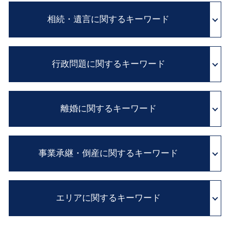
顧問 弁護士 とは
医療事故 医療過誤
法務 チェック
相続・遺言に関するキーワード
医療ミス 訴訟
顧問弁護士 費用
adr とは 医療
パワハラ 法 改正
医師 説明義務違反
内縁の妻 相続
民法改正 業務委託 契約書 見直し
医療 裁判
行政問題に関するキーワード
遺留分 侵害額請求権
民法改正 契約書 見直し
医療事故 賠償金
相続人 調査
顧問弁護士 メリット
医療過誤 訴訟
相続 争い
契約書 雛形
行政 不服 申し立て
医療事故 調査
相続 廃除
契約書 チェック
離婚に関するキーワード
不服 申し立て 審査 請求
医療過誤 示談交渉 期間
限定承認 とは
会社 内部告発
国家賠償法 と は
医師 説明義務
遺産分割協議 とは
企業法務 とは
住民 監査請求 とは
医療事故 損害賠償
離婚 裁判費用
自筆証書 遺言 財産目録
セクハラ 対処
行政 処分 免許
証拠保全 カメラマン
事業承継・倒産に関するキーワード
不貞行為 定義
相続 流れ
企業 コンプライアンス
抗告 訴訟
医療 訴訟
不倫 親権
自筆証書 遺言 法務局
パワー ハラスメント
異議 申し立て 審査 請求
カルテ 改ざん
親権 監護権
相続税 申告 期限
職場 ハラスメント
会社 清算
国家 賠償請求
診断ミス 賠償
子供 養育費
遺産分割協議書 必要
弁護士 顧問 契約
エリアに関するキーワード
経営権 譲渡
行政事件 訴訟法
医療ミス 裁判
離婚 公正証書
財産目録 書き方
リーガルチェック とは
相続 株 評価
行政 処分 取り消し
カルテ 開示請求
浮気 慰謝料
年金 相続
不採算部門
実質的 当事者 訴訟
診断ミス 医療過誤