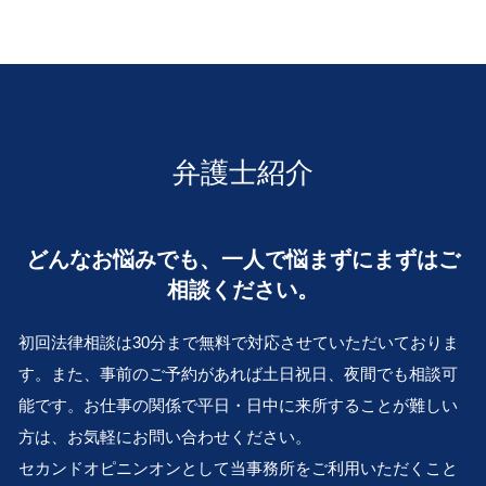
遺言作成 滋賀 弁護士 相談
不貞行為 離婚できない
相続 借金
会社 解散 手続き
証拠保全 申立書
相続 奈良 弁護士 相談
離婚 慰謝料
相続放棄 とは
民事再生 会社 更生
病院 カルテ 開示
遺言作成 堺市 弁護士 相談
離婚調停 親権
公証役場 遺言
従業員承継 株価
事業承継 京都 弁護士 相談
審判離婚 期間
遺言書 効力 期間
私的整理 とは
不動産トラブル 兵庫 弁護士 相談
LINE 浮気 証拠
相続 放棄 期限
事業 再編
企業法務 豊中市 弁護士 相談
養育費 相場
相続 問題 兄弟 争い
会社 解散
交通事故 京都 弁護士 相談
離婚 財産分与
弁護士紹介
中小企業 M&A
金銭トラブル 大阪市 弁護士 相談
家庭裁判所 離婚
会社 更生 法
交通事故 滋賀 弁護士 相談
別居 離婚
株式 売買 契約書
事業承継 兵庫 弁護士 相談
離婚 手続き
どんなお悩みでも、一人で悩まずにまずはご
清算 結了
企業法務 京都 弁護士 相談
離婚 住宅ローン 財産分与
事業承継 とは
相談ください。
事業承継 和歌山 弁護士 相談
dv 離婚
M&A とは
企業法務 大阪市 弁護士 相談
婚姻費用 計算
会社分割 従業員
初回法律相談は30分まで無料で対応させていただいておりま
金銭トラブル 兵庫 弁護士 相談
解散 清算 スケジュール
す。また、事前のご予約があれば土日祝日、夜間でも相談可
遺言作成 奈良 弁護士 相談
親族内 承継
能です。お仕事の関係で平日・日中に来所することが難しい
交通事故 豊中市 弁護士 相談
再建 会社
金銭トラブル 滋賀 弁護士 相談
方は、お気軽にお問い合わせください。
医療過誤 大 弁護士 相談
セカンドオピニンオンとして当事務所をご利用いただくこと