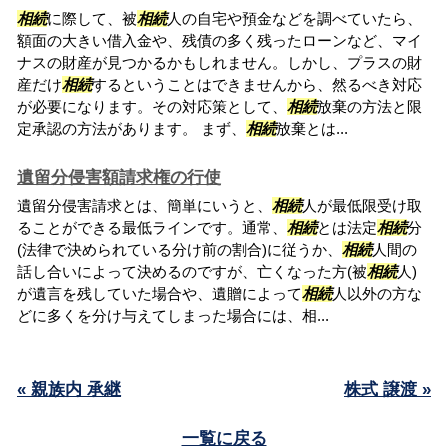
相続
に際して、被
相続
人の自宅や預金などを調べていたら、
額面の大きい借入金や、残債の多く残ったローンなど、マイ
ナスの財産が見つかるかもしれません。しかし、プラスの財
産だけ
相続
するということはできませんから、然るべき対応
が必要になります。その対応策として、
相続
放棄の方法と限
定承認の方法があります。 まず、
相続
放棄とは...
遺留分侵害額請求権の行使
遺留分侵害請求とは、簡単にいうと、
相続
人が最低限受け取
ることができる最低ラインです。通常、
相続
とは法定
相続
分
(法律で決められている分け前の割合)に従うか、
相続
人間の
話し合いによって決めるのですが、亡くなった方(被
相続
人)
が遺言を残していた場合や、遺贈によって
相続
人以外の方な
どに多くを分け与えてしまった場合には、相...
« 親族内 承継
株式 譲渡 »
一覧に戻る