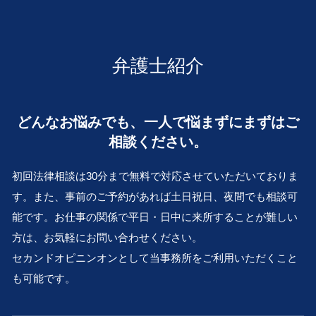
事業承継 和歌山 弁護士 相談
婚姻費用 計算
限定承認 とは
組織再編 とは
行政問題 堺市 弁護士 相談
親権 父親
相続税 申告 期限
株式 売買 契約書
医療過誤 滋賀 弁護士 相談
離婚訴訟 費用
遺産分割協議書 必要
中小企業 M&A
離婚 京都 弁護士 相談
離婚 住宅ローン 財産分与
弁護士紹介
相続 株 評価
遺言作成 大阪市 弁護士 相談
LINE 浮気 証拠
会社 倒産 したら
金銭トラブル 京都 弁護士 相談
離婚調停 親権
会社 更生 法
金銭トラブル 大阪市 弁護士 相談
財産分与 相場
どんなお悩みでも、一人で悩まずにまずはご
m&a 株式 譲渡
離婚 滋賀 弁護士 相談
養育費 支払い 義務
破産管財人 とは
相談ください。
遺言作成 大 弁護士 相談
離婚 財産分与
株式 譲渡
事業承継 京都 弁護士 相談
浮気 慰謝料
再建 会社
初回法律相談は30分まで無料で対応させていただいておりま
事業承継 滋賀 弁護士 相談
事業 再編
す。また、事前のご予約があれば土日祝日、夜間でも相談可
離婚 奈良 弁護士 相談
不採算部門
能です。お仕事の関係で平日・日中に来所することが難しい
相続 大 弁護士 相談
従業員承継 株価
金銭トラブル 滋賀 弁護士 相談
方は、お気軽にお問い合わせください。
交通事故 堺市 弁護士 相談
セカンドオピニンオンとして当事務所をご利用いただくこと
行政問題 京都 弁護士 相談
も可能です。
企業法務 兵庫 弁護士 相談