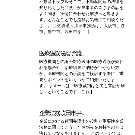
不動産トラブルそこで、不動産関連の法律を
知り尽くした弁護士が当事者の皆さまの話を
よく聞き、実情に合わせた解決へと導きま
す。どんなことでも是非お気軽にご相談くだ
さい。 土佐堀通り法律事務所は、大阪市、堺
市、豊中市、吹田市を […]
医療過誤 滋賀 弁護...
医療機関との訴訟対応医師の医療過誤が疑わ
れる場合や、治療結果に納得がいかない方
が、医療機関との訴訟をご検討する際に、重
要なポイントをいくつかご紹介いたしま
す。 まず一つは、医療裁判はとても立証が難
しいということです。これ […]
企業法務 吹田市 弁...
企業における顧問弁護士の役割と重要性企業
法務に関してこうしたお悩みをお持ちの方は
決して少なくありません。 このページでは、