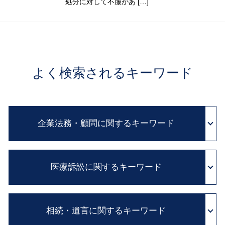
処分に対して不服があ […]
よく検索されるキーワード
企業法務・顧問に関するキーワード
セクハラ 対処
医療訴訟に関するキーワード
企業間 紛争
民法改正 契約書 見直し
弁護士 顧問 契約
医療過誤 訴訟
顧問弁護士 費用
相続・遺言に関するキーワード
証拠保全 申立書
クレーム 対応
証拠保全 カメラマン