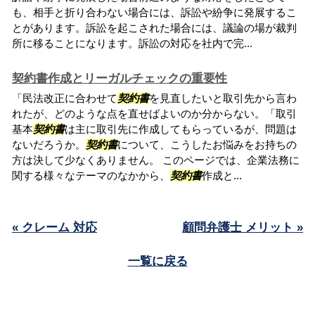
も、相手と折り合わない場合には、訴訟や紛争に発展するこ
とがあります。訴訟を起こされた場合には、議論の場が裁判
所に移ることになります。訴訟の対応を社内で完...
契約書作成とリーガルチェックの重要性
「民法改正に合わせて
契約書
を見直したいと取引先から言わ
れたが、どのような点を直せばよいのか分からない。「取引
基本
契約書
は主に取引先に作成してもらっているが、問題は
ないだろうか。
契約書
について、こうしたお悩みをお持ちの
方は決して少なくありません。 このページでは、企業法務に
関する様々なテーマのなかから、
契約書
作成と...
« クレーム 対応
顧問弁護士 メリット »
一覧に戻る