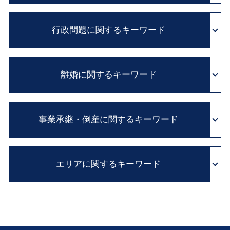
訴訟 紛争解決
医療 訴訟
相続財産 調査
会社 内部告発
医師 説明義務
行政問題に関するキーワード
相続放棄 とは
パワー ハラスメント
adr とは 医療
内縁の妻 相続
企業法務 とは
医療 裁判
住宅 ローン 相続
顧問弁護士 メリット
抗告 訴訟
医療ミス 裁判
遺言書 種類
予防法務 とは
離婚に関するキーワード
住民 監査請求 とは
医療ミス 訴訟
遺留分 侵害額請求権
職場 ハラスメント
国家賠償法 と は
医療事故 損害賠償
遺産分割協議 とは
企業 コンプライアンス
行政 処分 免許
医師 説明義務違反
離婚 親権
遺留分 減殺請求 改正
契約書 チェック
行政 不服 申し立て
診断ミス 医療過誤
事業承継・倒産に関するキーワード
離婚 子供
積極財産 とは
顧問 弁護士 とは
国家 賠償請求
診断ミス 賠償
離婚 裁判
自筆証書 遺言 法務局
契約書 雛形
実質的 当事者 訴訟
医療事故 とは
離婚 養育費
相続 手続 流れ
法務 チェック
会社分割 従業員
異議 申し立て 審査 請求
医療事故 調査
子供 養育費
相続人 調査
民法改正 業務委託 契約書 見直し
エリアに関するキーワード
会社 解散 手続き
行政事件 訴訟法
カルテ 開示請求
不貞行為 離婚できない
財産目録 書き方
パワハラ 法 改正
民事再生 会社 更生
不服 申し立て 審査 請求
医療事故 医療過誤
離婚 裁判費用
相続 放棄 期限
親族内 承継
行政 処分 取り消し
病院 カルテ 開示
会社倒産 堺市 弁護士 相談
別居中 不貞行為
相続 争い
私的整理 とは
医療過誤 adr
顧問弁護士 奈良 弁護士 相談
離婚 方法
遺言 公正証書 費用
会社 清算
カルテ 改ざん
医療過誤 堺市 弁護士 相談
親権 監護権
遺言書 効力 期間
M&A とは