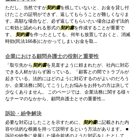
ただし、当然ですが
契約書
を残していないと、お金を貸し付
けたことの証明ができず、返してもらうことが難しくなりま
す。高額な場合など、必ず返してもらいたい場合は必ず法的
に有効と認められる形式の
契約書
を作成することが重要で
す。
契約書
を作ったとしても、何年も放置しておくと、消滅
時効(民法166条)にかかってしまいお金を取...
企業における顧問弁護士の役割と重要性
「取引先から
契約書
を見直すように頼まれたが、社内に対応
できる人材がおらず困っている。「顧客との間でトラブルが
起きている。法的にはどのように対応するのがよいのだろう
か。企業法務に関してこうしたお悩みをお持ちの方は決して
少なくありません。 このページでは、企業法務に関する様々
なテーマのなかから、顧問弁護士とその重要性...
訴訟・紛争解決
必要な対応はしたことを示すために、
契約書
に記載された内
容や法的な根拠を持って説明するという方法があります。 ■
訴訟や紛争に発展した場合前述のような対応をしたとして