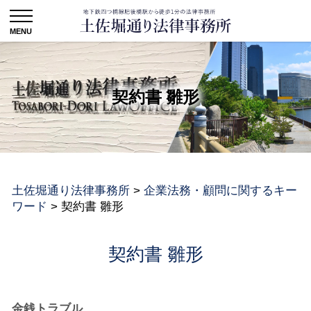
契約書 雛形
土佐堀通り法律事務所
>
企業法務・顧問に関するキー
ワード
>
契約書 雛形
契約書 雛形
金銭トラブル