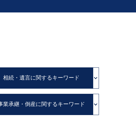
ド
相続・遺言に関するキーワード
相続放棄 とは
事業承継・倒産に関するキーワード
公証役場 遺言
限定承認 とは
自筆証書 遺言 法務局
親族内 承継
遺言書 種類
株式 譲渡
消極財産 とは