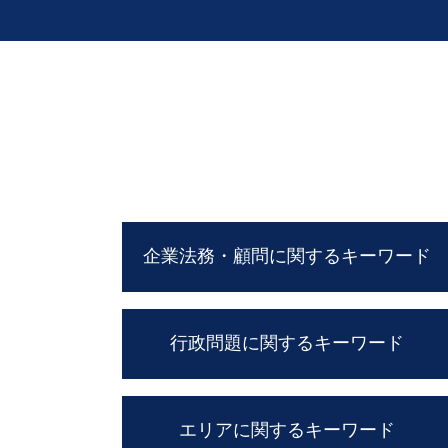
企業法務・顧問に関するキーワード
顧問弁護士 メリット
行政問題に関するキーワード
契約書 チェック
パワー ハラスメント
民法改正 業務委託 契約書 見直し
行政 不服 申し立て
職場 ハラスメント
エリアに関するキーワード
実質的 当事者 訴訟
リーガルチェック とは