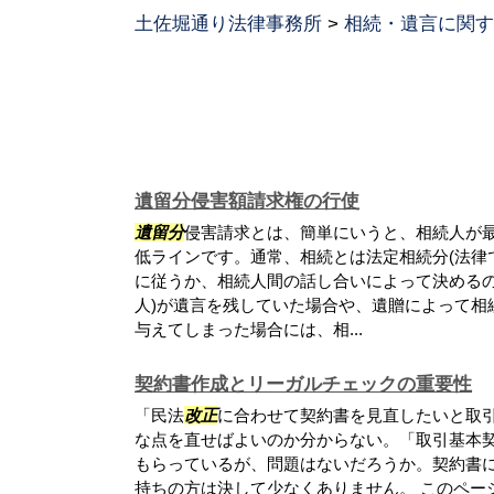
土佐堀通り法律事務所
>
相続・遺言に関す
遺留分侵害額請求権の行使
遺留分
侵害請求とは、簡単にいうと、相続人が
低ラインです。通常、相続とは法定相続分(法律
に従うか、相続人間の話し合いによって決めるの
人)が遺言を残していた場合や、遺贈によって相
与えてしまった場合には、相...
契約書作成とリーガルチェックの重要性
「民法
改正
に合わせて契約書を見直したいと取
な点を直せばよいのか分からない。「取引基本
もらっているが、問題はないだろうか。契約書
持ちの方は決して少なくありません。 このペー