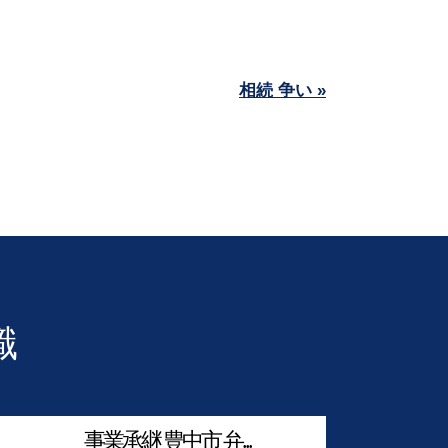
相続 争い »
識
事業承継 豊中市 弁...