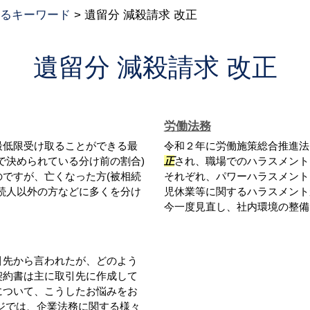
るキーワード
>
遺留分 減殺請求 改正
遺留分 減殺請求 改正
労働法務
最低限受け取ることができる最
令和２年に労働施策総合推進法
で決められている分け前の割合)
正
され、職場でのハラスメント
ですが、亡くなった方(被相続
それぞれ、パワーハラスメント
続人以外の方などに多くを分け
児休業等に関するハラスメント
今一度見直し、社内環境の整備に
引先から言われたが、どのよう
契約書は主に取引先に作成して
について、こうしたお悩みをお
ジでは、企業法務に関する様々