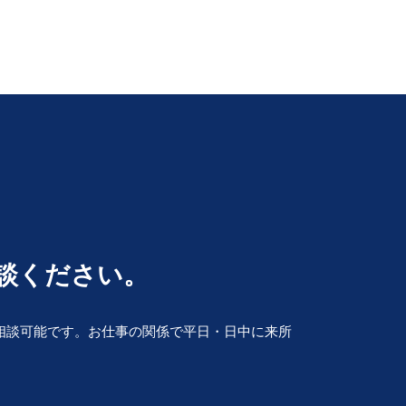
経営権 譲渡
遺言 公正証書 費用
事業承継 とは
相続 流れ
m&a 株式 譲渡
相続 手続 流れ
従業員承継 株価
相続人 調査
民事再生 会社 更生
相続 廃除
会社 倒産 したら
遺留分 侵害額請求権
M&A とは
遺留分 とは
会社 解散
公正証書遺言 必要書類
解散 清算 スケジュール
遺言書 効力 期間
会社 清算
相続 放棄 期限
組織再編 とは
相続 争い
株式 売買 契約書
談ください。
財産目録 書き方
再建 会社
遺産分割協議書 必要
相続 株 評価
自筆証書 遺言 財産目録
清算 結了
相談可能です。お仕事の関係で平日・日中に来所
会社 解散 手続き
会社 更生 法
破産管財人 とは