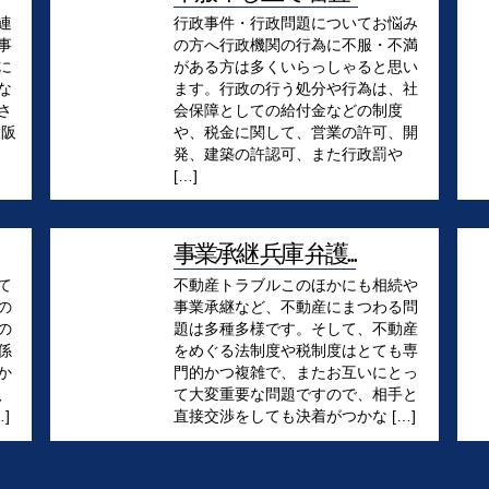
連
行政事件・行政問題についてお悩み
事
の方へ行政機関の行為に不服・不満
に
がある方は多くいらっしゃると思い
な
ます。行政の行う処分や行為は、社
さ
会保障としての給付金などの制度
大阪
や、税金に関して、営業の許可、開
発、建築の許認可、また行政罰や
[…]
事業承継 兵庫 弁護...
て
不動産トラブルこのほかにも相続や
の
事業承継など、不動産にまつわる問
の
題は多種多様です。そして、不動産
係
をめぐる法制度や税制度はとても専
か
門的かつ複雑で、またお互いにとっ
、
て大変重要な問題ですので、相手と
]
直接交渉をしても決着がつかな […]