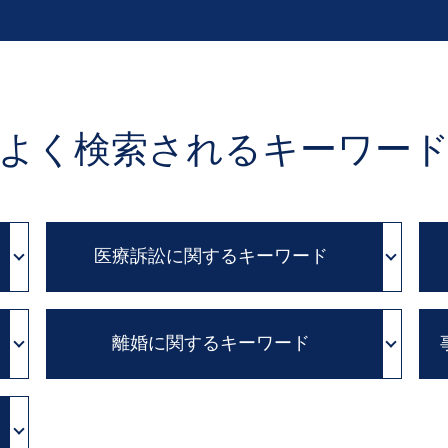
よく検索されるキーワー
医療訴訟に関するキーワード
医療事故 調査
離婚に関するキーワード
医療事故 損害賠償
医療事故 医療過誤
証拠 保全
不貞行為 離婚できない
医療過誤 adr
家庭裁判所 離婚
医療過誤 訴訟