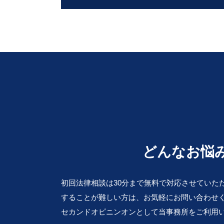
行政 処分 取り消し
企業間 紛争
住民 監査請求 とは
離婚 兵庫 弁護士 相談
訴訟 紛争解決
行政 処分 免許
金銭トラブル 大阪市 弁護士 相談
弁護士 顧問 契約
不服 申し立て 審査 請求
事業承継 吹田市 弁護士 相談
民法改正 契約書 見直し
抗告 訴訟
相続 滋賀 弁護士 相談
企業 コンプライアンス
国家賠償法 と は
交通事故 大 弁護士 相談
顧問 弁護士 とは
国家 賠償請求
金銭トラブル 豊中市 弁護士 相談
法務 チェック
行政事件 訴訟法
会社倒産 滋賀 弁護士 相談
会社 内部告発
異議 申し立て 審査 請求
遺言作成 奈良 弁護士 相談
パワハラ 法 改正
離婚 京都 弁護士 相談
セクハラ 対処
金銭トラブル 奈良 弁護士 相談
企業法務 とは
離婚 吹田市 弁護士 相談
どんなお悩
契約書 雛形
行政問題 和歌山 弁護士 相談
顧問弁護士 費用
顧問弁護士 奈良 弁護士 相談
クレーム 対応
初回法律相談は30分まで無料で対応させていた
行政問題 堺市 弁護士 相談
することが難しい方は、お気軽にお問い合わせ
顧問弁護士 大 弁護士 相談
企業法務 和歌山 弁護士 相談
セカンドオピニンオンとして当事務所をご利用
交通事故 京都 弁護士 相談