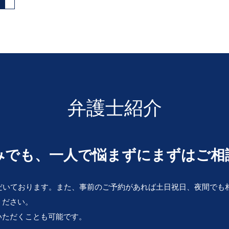
離婚調停 必要書類
医療ミス 裁判
離婚 子供
証拠保全 カメラマン
別居 離婚
医療事故 賠償金
離婚 住宅ローン 財産分与
診断ミス 賠償
離婚 財産分与
医療事故 とは
離婚 親権
診断ミス 医療過誤
離婚 裁判費用
病院 カルテ 開示
離婚 方法
カルテ 開示請求
弁護士紹介
親権 父親
証拠保全 申立書
親権 監護権
医療ミス 訴訟
浮気 慰謝料
医療過誤 示談交渉 期間
離婚 養育費
みでも、一人で悩まずにまずはご相
医療 訴訟
不貞行為 定義
医療 裁判
離婚 生活費
医師 説明義務違反
LINE 浮気 証拠
だいております。また、事前のご予約があれば土日祝日、夜間でも
協議離婚 とは
ください。
財産分与 相場
いただくことも可能です。
離婚 公正証書