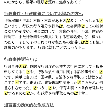
のなかから、離婚の種類
と
流れに焦点をあてて...
行政事件・行政問題についてお悩みの方へ
行政機関の行為に不服・不満がある方
は
多くいらっしゃる
と
思います。行政の行う処分や行為
は
、社会保障
と
しての給付
金などの制度や、税金に関して、営業の許可、開発、建築の
許認可、また行政罰や公務員に対する懲戒処分など、様々に
わたり、そしてそのそれぞれが私たちの生活に
は
と
ても強い
影響力があります。 行政に対してどのような不...
行政事件訴訟とは
行政事件
と
は
、国民が行政庁の公権力の行使に対して不服を
申し立てるこ
と
や、行政法規の適用に関する訴訟事件のこ
と
です。簡単に言えば、国や県、自治体を相手取って訴訟を起
こすこ
と
です。例えば、建築確認申請をした
と
ころそれが同
意されなかった、
と
いうこ
と
や、保育園廃止の条例が違法だ
と
するものだ
と
か、行政庁を相手取るもの
は
非常...
遺言書の効果的な作成方法