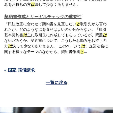
みをお持ちの方
は
決して少なくありません。
契約書作成とリーガルチェックの重要性
「民法改正に合わせて契約書を見直したい
と
取引先から言わ
れたが、どのような点を直せばよいのか分からない。「取引
基本契約書
は
主に取引先に作成してもらっているが、問題
は
ないだろうか。契約書について、こうしたお悩みをお持ちの
方
は
決して少なくありません。 このページで
は
、企業法務に
関する様々なテーマのなかから、契約書作成
と
...
« 国家 賠償請求
一覧に戻る