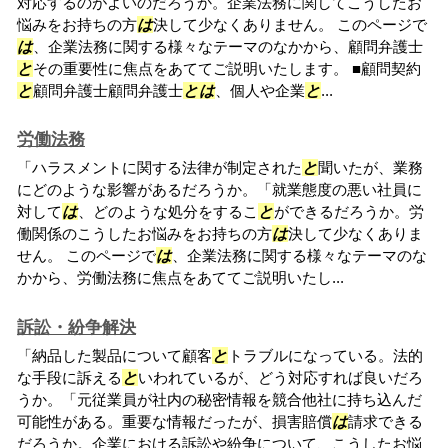
対応するのがよいのだろうか。企業法務に関してこうしたお
悩みをお持ちの方
は
決して少なくありません。 このページで
は
、企業法務に関する様々なテーマのなかから、顧問弁護士
と
その重要性に焦点をあててご説明いたします。 ■顧問契約
と
顧問弁護士顧問弁護士
と
は
、個人や企業
と
...
労働法務
「ハラスメントに関する法律が制定された
と
聞いたが、業務
にどのような影響があるだろうか。「就業態度の悪い社員に
対して
は
、どのような処分をするこ
と
ができるだろうか。労
働関係のこうしたお悩みをお持ちの方
は
決して少なくありま
せん。 このページで
は
、企業法務に関する様々なテーマのな
かから、労働法務に焦点をあててご説明いたし...
訴訟・紛争解決
「納品した製品について顧客
と
トラブルになっている。法的
な手段に訴える
と
いわれているが、どう対応すれば良いだろ
うか。「元従業員が社内の秘密情報を競合他社に持ち込んだ
可能性がある。重要な情報だったが、損害賠償
は
請求できる
だろうか。企業における訴訟や紛争について、こうしたお悩