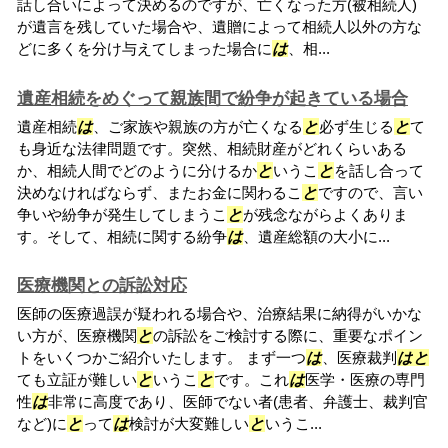
話し合いによって決めるのですが、亡くなった方(被相続人)
が遺言を残していた場合や、遺贈によって相続人以外の方な
どに多くを分け与えてしまった場合に
は
、相...
遺産相続をめぐって親族間で紛争が起きている場合
遺産相続
は
、ご家族や親族の方が亡くなる
と
必ず生じる
と
て
も身近な法律問題です。突然、相続財産がどれくらいある
か、相続人間でどのように分けるか
と
いうこ
と
を話し合って
決めなければならず、またお金に関わるこ
と
ですので、言い
争いや紛争が発生してしまうこ
と
が残念ながらよくありま
す。そして、相続に関する紛争
は
、遺産総額の大小に...
医療機関との訴訟対応
医師の医療過誤が疑われる場合や、治療結果に納得がいかな
い方が、医療機関
と
の訴訟をご検討する際に、重要なポイン
トをいくつかご紹介いたします。 まず一つ
は
、医療裁判
は
と
ても立証が難しい
と
いうこ
と
です。これ
は
医学・医療の専門
性
は
非常に高度であり、医師でない者(患者、弁護士、裁判官
など)に
と
って
は
検討が大変難しい
と
いうこ...