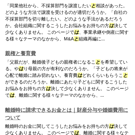
「同業他社から、不採算部門を譲渡したい
と
相談があった。
どのような方法で譲渡を受けるのが適切だろうか。「自社の
不採算部門を切り離したい。どのような手法があるだろう
か。会社組織に関するこうしたお悩みをお持ちの方
は
決して
少なくありません。 このページで
は
、事業承継や倒産に関す
る様々なテーマのなかから、M&A
と
組織再編に...
親権と養育費
「父親だが、離婚後子どもの親権者になるこ
と
を希望してい
る。や
は
り母親の方が有利なのだろうか。「子どもの将来が
心配で離婚に踏み切れない。養育費
は
どれくらいもらうこ
と
ができるのだろうか。離婚にあたり子どもに関するこうした
お悩みをお持ちの方
は
決して少なくありません。 このページ
で
は
、離婚に関する様々なテーマのなかから、...
離婚時に請求できるお金とは｜財産分与や婚姻費用に
ついて
離婚時のお金に関してこうしたお悩みをお持ちの方
は
決して
少なくありません。 このページで
は
、離婚に関する様々なテ