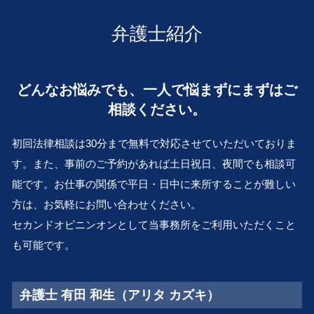
m&a 株式 譲渡
離婚 和歌山 弁護士 相談
離婚 裁判
遺産分割協議書 必要
不採算部門
遺言作成 兵庫 弁護士 相談
不貞行為 定義
弁護士紹介
事業承継 とは
医療過誤 兵庫 弁護士 相談
離婚 住宅ローン 財産分与
会社 更生 法
金銭トラブル 大 弁護士 相談
LINE 浮気 証拠
株式 売買 契約書
離婚 滋賀 弁護士 相談
離婚 手続き
どんなお悩みでも、一人で悩まずにまずはご
M&A とは
遺言作成 大 弁護士 相談
養育費 相場
親族内 承継
相談ください。
交通事故 兵庫 弁護士 相談
離婚 裁判費用
会社 清算
会社倒産 奈良 弁護士 相談
離婚訴訟 費用
清算 結了
初回法律相談は30分まで無料で対応させていただいておりま
顧問弁護士 大阪市 弁護士 相談
従業員承継 株価
す。また、事前のご予約があれば土日祝日、夜間でも相談可
遺言作成 和歌山 弁護士 相談
組織再編 とは
能です。お仕事の関係で平日・日中に来所することが難しい
不動産トラブル 大阪市 弁護士 相談
会社 解散
事業承継 吹田市 弁護士 相談
方は、お気軽にお問い合わせください。
不動産トラブル 堺市 弁護士 相談
セカンドオピニンオンとして当事務所をご利用いただくこと
行政問題 吹田市 弁護士 相談
も可能です。
企業法務 大阪市 弁護士 相談
弁護士 有田 和生（アリタ カズキ）