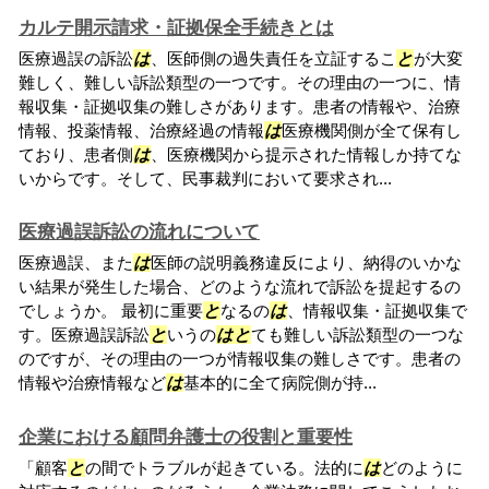
カルテ開示請求・証拠保全手続きとは
医療過誤の訴訟
は
、医師側の過失責任を立証するこ
と
が大変
難しく、難しい訴訟類型の一つです。その理由の一つに、情
報収集・証拠収集の難しさがあります。患者の情報や、治療
情報、投薬情報、治療経過の情報
は
医療機関側が全て保有し
ており、患者側
は
、医療機関から提示された情報しか持てな
いからです。そして、民事裁判において要求され...
医療過誤訴訟の流れについて
医療過誤、また
は
医師の説明義務違反により、納得のいかな
い結果が発生した場合、どのような流れで訴訟を提起するの
でしょうか。 最初に重要
と
なるの
は
、情報収集・証拠収集で
す。医療過誤訴訟
と
いうの
は
と
ても難しい訴訟類型の一つな
のですが、その理由の一つが情報収集の難しさです。患者の
情報や治療情報など
は
基本的に全て病院側が持...
企業における顧問弁護士の役割と重要性
「顧客
と
の間でトラブルが起きている。法的に
は
どのように