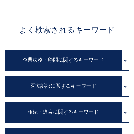
よく検索されるキーワード
企業法務・顧問に関するキーワード
職場 ハラスメント
医療訴訟に関するキーワード
契約書 雛形
民法改正 業務委託 契約書 見直し
企業 コンプライアンス
カルテ 開示請求
弁護士 顧問 契約
相続・遺言に関するキーワード
adr とは 医療
契約書 チェック
医療過誤 示談交渉 期間
会社 内部告発
診断ミス 医療過誤
内縁の妻 相続
パワー ハラスメント