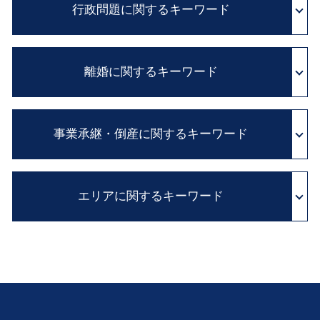
カルテ 改ざん
行政問題に関するキーワード
遺留分 減殺請求 改正
予防法務 とは
医療ミス 訴訟
遺言書 効力 期間
顧問弁護士 メリット
医療事故 とは
相続財産 調査
顧問弁護士 費用
不服 申し立て 審査 請求
医療過誤 adr
積極財産 とは
訴訟 紛争解決
離婚に関するキーワード
行政 処分 取り消し
医療事故 賠償金
自筆証書 遺言 法務局
クレーム 対応
国家賠償法 と は
証拠保全 申立書
財産目録 書き方
セクハラ 対処
行政事件 訴訟法
病院 カルテ 開示
別居中 不貞行為
年金 相続
企業間 紛争
行政 不服 申し立て
医療 訴訟
事業承継・倒産に関するキーワード
審判離婚 期間
遺言書 種類
パワハラ 法 改正
住民 監査請求 とは
医療事故 損害賠償
家庭裁判所 離婚
相続放棄 とは
民法改正 契約書 見直し
異議 申し立て 審査 請求
医療事故 調査
財産分与 相場
住宅 ローン 相続
リーガルチェック とは
破産管財人 とは
実質的 当事者 訴訟
医療過誤 訴訟
dv 離婚
相続 争い
企業法務 とは
エリアに関するキーワード
経営権 譲渡
国家 賠償請求
証拠保全 カメラマン
浮気 慰謝料
相続 手続 流れ
法務 チェック
会社分割 従業員
行政 処分 免許
医療 過誤 事例
離婚 親権
相続 流れ
民事再生 会社 更生
抗告 訴訟
医療 裁判
医療過誤 大 弁護士 相談
離婚 子供
相続 廃除
会社 解散 手続き
医療事故 医療過誤
離婚 豊中市 弁護士 相談
不倫 親権
相続人 調査
株式 譲渡
診断ミス 賠償
顧問弁護士 滋賀 弁護士 相談
養育費 支払い 義務
公正証書遺言 必要書類
解散 清算 スケジュール
金銭トラブル 滋賀 弁護士 相談
離婚 公正証書
相続 借金
会社 倒産 したら
交通事故 奈良 弁護士 相談
離婚 養育費
相続税 申告 期限