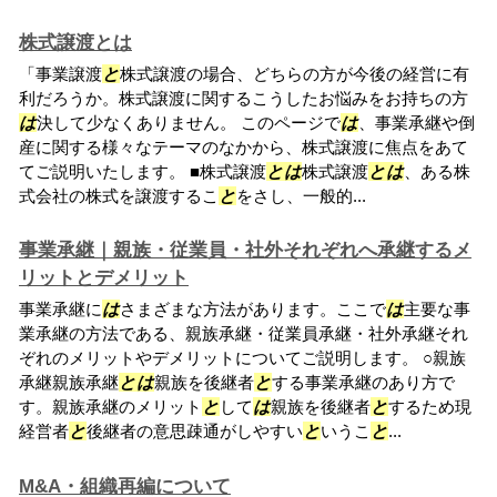
株式譲渡とは
「事業譲渡
と
株式譲渡の場合、どちらの方が今後の経営に有
利だろうか。株式譲渡に関するこうしたお悩みをお持ちの方
は
決して少なくありません。 このページで
は
、事業承継や倒
産に関する様々なテーマのなかから、株式譲渡に焦点をあて
てご説明いたします。 ■株式譲渡
と
は
株式譲渡
と
は
、ある株
式会社の株式を譲渡するこ
と
をさし、一般的...
事業承継｜親族・従業員・社外それぞれへ承継するメ
リットとデメリット
事業承継に
は
さまざまな方法があります。ここで
は
主要な事
業承継の方法である、親族承継・従業員承継・社外承継それ
ぞれのメリットやデメリットについてご説明します。 ○親族
承継親族承継
と
は
親族を後継者
と
する事業承継のあり方で
す。親族承継のメリット
と
して
は
親族を後継者
と
するため現
経営者
と
後継者の意思疎通がしやすい
と
いうこ
と
...
M&A・組織再編について