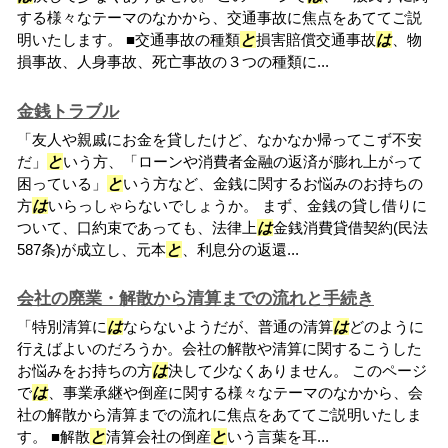
する様々なテーマのなかから、交通事故に焦点をあててご説
明いたします。 ■交通事故の種類
と
損害賠償交通事故
は
、物
損事故、人身事故、死亡事故の３つの種類に...
金銭トラブル
「友人や親戚にお金を貸したけど、なかなか帰ってこず不安
だ」
と
いう方、「ローンや消費者金融の返済が膨れ上がって
困っている」
と
いう方など、金銭に関するお悩みのお持ちの
方
は
いらっしゃらないでしょうか。 まず、金銭の貸し借りに
ついて、口約束であっても、法律上
は
金銭消費貸借契約(民法
587条)が成立し、元本
と
、利息分の返還...
会社の廃業・解散から清算までの流れと手続き
「特別清算に
は
ならないようだが、普通の清算
は
どのように
行えばよいのだろうか。会社の解散や清算に関するこうした
お悩みをお持ちの方
は
決して少なくありません。 このページ
で
は
、事業承継や倒産に関する様々なテーマのなかから、会
社の解散から清算までの流れに焦点をあててご説明いたしま
す。 ■解散
と
清算会社の倒産
と
いう言葉を耳...