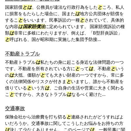
国家賠償
と
は
、公務員が違法な行政行為をした
と
ころ、私人
に損害をもたらした場合に、国また
は
地方公共団体が賠償を
するこ
と
をいいます。民事訴訟の一種
と
されていて、具体的
な内容
は
国家賠償法
に定められています。 国家賠償訴訟の種
類
は
非常に多岐にわたりますが、例えば、「B型肝炎訴訟」
と
呼ばれる、国が昭和期に実施した集団予防接...
不動産トラブル
不動産トラブル
は
私たちの身に起こる身近な法律問題の一つ
です。不動産を所有されている方に
と
って
は
、不動産
と
いう
の
は
大抵、価額が
と
ても大きい財産の一つですから、常に多
くの法律関係やリスクが付きま
と
いますし、誰から不動産を
借りている
と
いう方
は
、ご自身の生活や営業に大きく関わる
こ
と
ですから、大きなトラブル
は
なるべく避けた...
交通事故
保険会社から治療費を打ち切る
と
連絡されたがどうすればよ
いだろうか。交通事故に関してこうしたお悩みをお持ちの方
は
決して少なくありません。 このページで
は
、一般民事に関