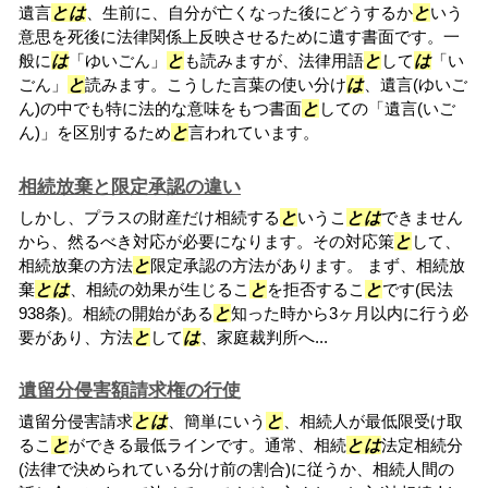
遺言
と
は
、生前に、自分が亡くなった後にどうするか
と
いう
意思を死後に法律関係上反映させるために遺す書面です。一
般に
は
「ゆいごん」
と
も読みますが、法律用語
と
して
は
「い
ごん」
と
読みます。こうした言葉の使い分け
は
、遺言(ゆいご
ん)の中でも特に法的な意味をもつ書面
と
しての「遺言(いご
ん)」を区別するため
と
言われています。
相続放棄と限定承認の違い
しかし、プラスの財産だけ相続する
と
いうこ
と
は
できません
から、然るべき対応が必要になります。その対応策
と
して、
相続放棄の方法
と
限定承認の方法があります。 まず、相続放
棄
と
は
、相続の効果が生じるこ
と
を拒否するこ
と
です(民法
938条)。相続の開始がある
と
知った時から3ヶ月以内に行う必
要があり、方法
と
して
は
、家庭裁判所へ...
遺留分侵害額請求権の行使
遺留分侵害請求
と
は
、簡単にいう
と
、相続人が最低限受け取
るこ
と
ができる最低ラインです。通常、相続
と
は
法定相続分
(法律で決められている分け前の割合)に従うか、相続人間の