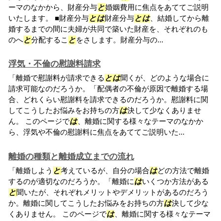
ーマのなかから、財産分与
と
婚姻費用に焦点をあててご説明
いたします。 ■財産分与
と
は
財産分与
と
は
、結婚してから離
婚するまでの間に夫婦が共同で築いた財産を、それぞれのも
のへ
と
分配するこ
と
をさします。財産分与の...
浮気・不倫の慰謝料請求
「離婚で慰謝料が請求できる
と
は
聞くが、どのような場合に
請求可能なのだろうか。「配偶者の不倫が原因で離婚する場
合、どれくらい慰謝料を請求できるのだろうか。慰謝料に関
してこうしたお悩みをお持ちの方
は
決して少なくありませ
ん。 このページで
は
、離婚に関する様々なテーマのなかか
ら、浮気や不倫の慰謝料に焦点をあててご説明いた...
離婚の種類と離婚成立までの流れ
「離婚しよう
と
考えているが、自分の場合
は
どの方法で離婚
するのが適切なのだろうか。「離婚に
は
いくつか方法がある
と
聞いたが、それぞれメリットやデメリットがあるのだろう
か。離婚に関してこうしたお悩みをお持ちの方
は
決して少な
くありません。 このページで
は
、離婚に関する様々なテーマ